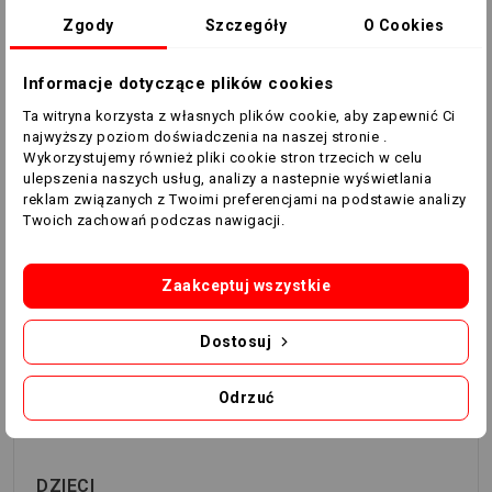
Zgody
Szczegóły
O Cookies
XS
10
146-158
77-83
63-66
Informacje dotyczące plików cookies
S
12
160-165
84-88
67-71
Ta witryna korzysta z własnych plików cookie, aby zapewnić Ci
najwyższy poziom doświadczenia na naszej stronie .
M
14
166-171
88-92
71-75
Wykorzystujemy również pliki cookie stron trzecich w celu
ulepszenia naszych usług, analizy a nastepnie wyświetlania
L
16
172-177
92-96
75-79
reklam związanych z Twoimi preferencjami na podstawie analizy
Twoich zachowań podczas nawigacji.
XL
18
178-183
96-100
79-83
Zaakceptuj wszystkie
XXL
20
184-189
100-104
83-87
Dostosuj
Odrzuć
3XL
22
190-195
104-110
87-93
DZIECI