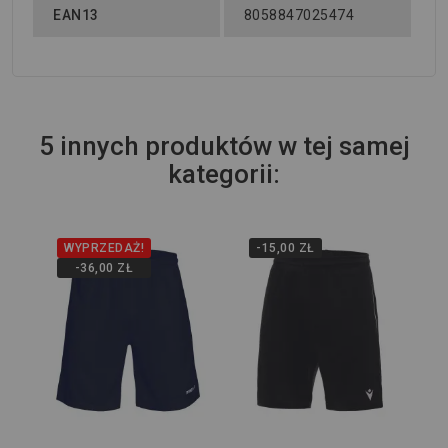
EAN13
8058847025474
5 innych produktów w tej samej
kategorii:
WYPRZEDAŻ!
-15,00 ZŁ
Wi
-36,00 ZŁ
Sp
He
80,