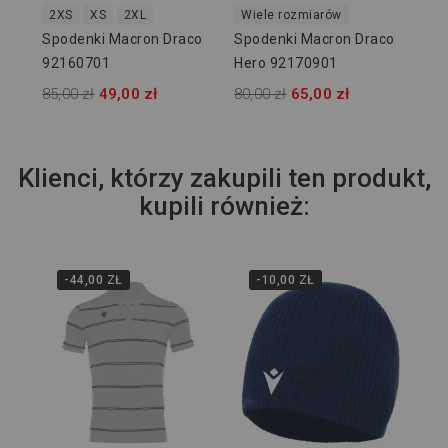
2XS
XS
2XL
Wiele rozmiarów
Spodenki Macron Draco
Spodenki Macron Draco
92160701
Hero 92170901
85,00 zł
49,00 zł
80,00 zł
65,00 zł
Klienci, którzy zakupili ten produkt,
kupili również:
-44,00 ZŁ
-10,00 ZŁ