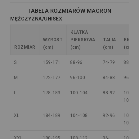
TABELA ROZMIARÓW MACRON
MĘŻCZYZNA/UNISEX
KLATKA
WZROST
PIERSIOWA
TALIA
BIODR
ROZMIAR
(cm)
(cm)
(cm)
(cm)
S
159-171
88-96
74-79
88-94
M
172-177
96-100
84-88
96-100
L
178-183
100-104
88-92
100-
104
XL
184-189
104-108
92-96
104-
108
XXL
190-195
108-112
96-
108-