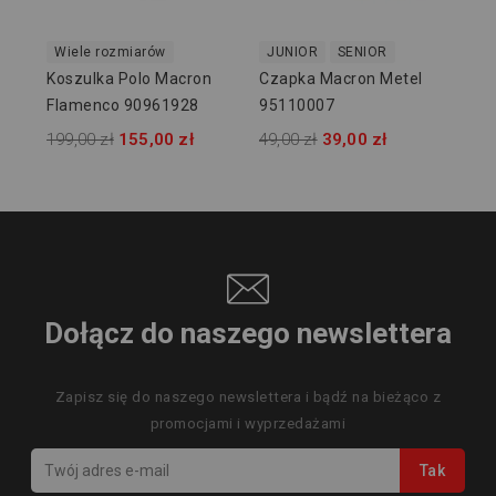
Wiele rozmiarów
JUNIOR
SENIOR
Koszulka Polo Macron
Czapka Macron Metel
Flamenco 90961928
95110007
199,00 zł
155,00 zł
49,00 zł
39,00 zł
Dołącz do naszego newslettera
Zapisz się do naszego newslettera i bądź na bieżąco z
promocjami i wyprzedażami