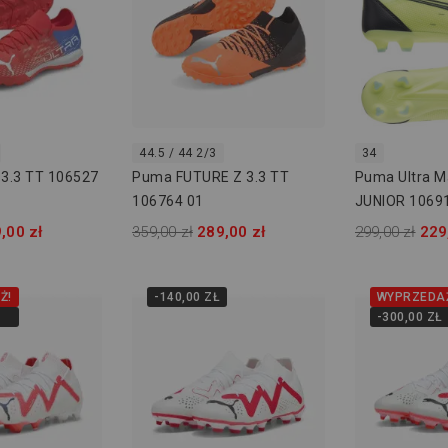
44.5 / 44 2/3
34
3.3 TT 106527
Puma FUTURE Z 3.3 TT
Puma Ultra M
106764 01
JUNIOR 1069
,00 zł
359,00 zł
289,00 zł
299,00 zł
229
Ż!
-140,00 ZŁ
WYPRZEDA
-300,00 ZŁ