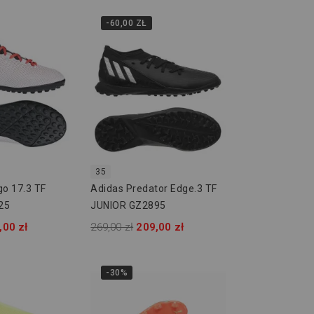
-60,00 ZŁ
35
go 17.3 TF
Adidas Predator Edge.3 TF
25
JUNIOR GZ2895
,00 zł
269,00 zł
209,00 zł
-30%