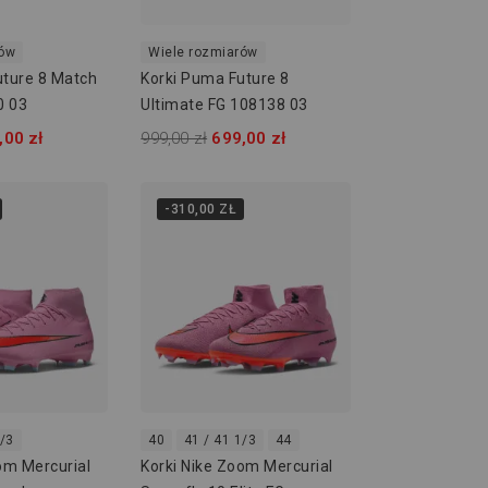
rów
Wiele rozmiarów
uture 8 Match
Korki Puma Future 8
0 03
Ultimate FG 108138 03
,00 zł
999,00 zł
699,00 zł
-310,00 ZŁ
1/3
40
41 / 41 1/3
44
om Mercurial
Korki Nike Zoom Mercurial