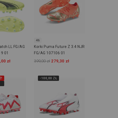
46
atch LL FG/AG
Korki Puma Future Z 3.4 NJR
19 01
FG/AG 107106 01
,00 zł
399,00 zł
279,30 zł
Ż!
-100,00 ZŁ