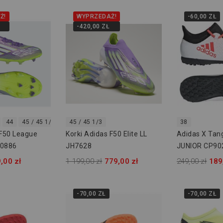
Ż!
WYPRZEDAŻ!
-60,00 ZŁ
-420,00 ZŁ
44
45 / 45 1/3
46
45 / 45 1/3
38
 F50 League
Korki Adidas F50 Elite LL
Adidas X Tan
I0886
JH7628
JUNIOR CP90
,00 zł
1 199,00 zł
779,00 zł
249,00 zł
189
-70,00 ZŁ
-70,00 ZŁ