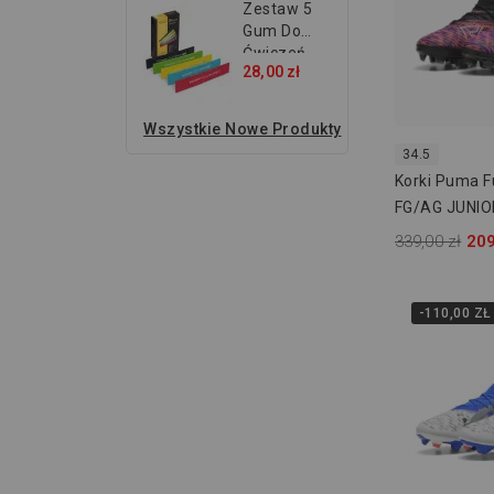
Zestaw 5
Gum Do
Ćwiczeń...
28,00 zł
Wszystkie Nowe Produkty
34.5
Korki Puma F
FG/AG JUNIO
339,00 zł
209
-110,00 ZŁ