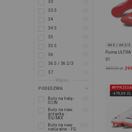
33
3
33.5
4
34
5
34.5
2
35
6
44.5 / 44 2/3
35.5
5
Puma ULTRA 
36
5
01
36.5 / 36 2/3
3
349,00 zł
299
37
2
Więcej...
WYPRZEDA
PODESZWA
-470,00 ZŁ
Buty na halę -
2
IC/IN
Buty na naw.
2
grząską -
SG/MIX
Buty na naw.
35
naturalne - FG