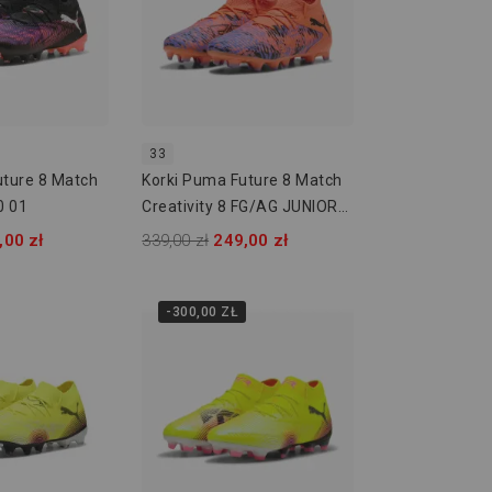
33
uture 8 Match
Korki Puma Future 8 Match
0 01
Creativity 8 FG/AG JUNIOR
108436 01
,00 zł
339,00 zł
249,00 zł
-300,00 ZŁ