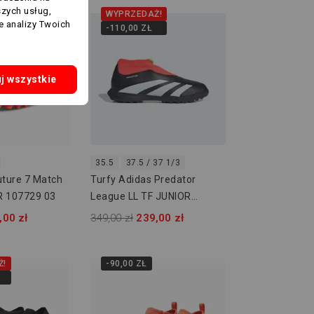
szych usług,
WYPRZEDAŻ!
e analizy Twoich
-110,00 ZŁ
j wszystkie
47 / 47 1/3
35.5
37.5 / 37 1/3
uture 7 Match
Turfy Adidas Predator
R 107729 03
League LL TF JUNIOR
IG5431
,00 zł
349,00 zł
239,00 zł
Ż!
-90,00 ZŁ