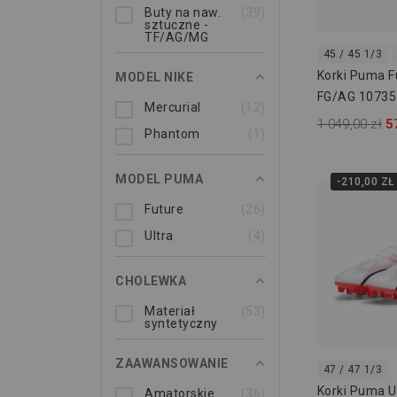
Buty na naw.
39
sztuczne -
TF/AG/MG
45 / 45 1/3
Korki Puma F
MODEL NIKE
FG/AG 10735
Mercurial
12
1 049,00 zł
5
Phantom
1
MODEL PUMA
-210,00 ZŁ
Future
26
Ultra
4
CHOLEWKA
Materiał
53
syntetyczny
ZAAWANSOWANIE
47 / 47 1/3
Korki Puma U
Amatorskie
36