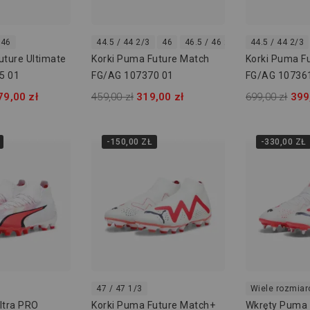
46
44.5 / 44 2/3
46
46.5 / 46 2/3
47 / 47 1/3
44.5 / 44 2/3
uture Ultimate
Korki Puma Future Match
Korki Puma F
5 01
FG/AG 107370 01
FG/AG 10736
79,00 zł
459,00 zł
319,00 zł
699,00 zł
399
-150,00 ZŁ
-330,00 ZŁ
47 / 47 1/3
Wiele rozmia
ltra PRO
Korki Puma Future Match+
Wkręty Puma 