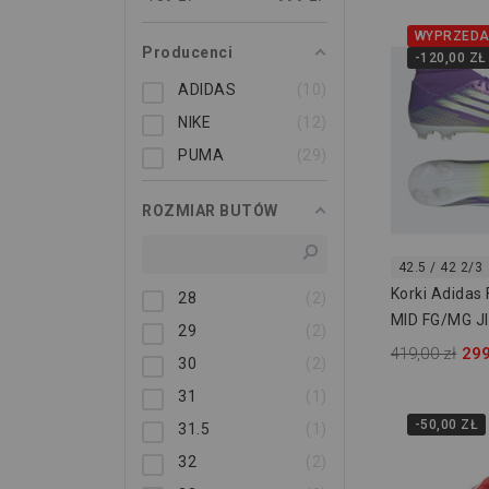
WYPRZEDA
Producenci
-120,00 ZŁ
ADIDAS
10
NIKE
12
PUMA
29
ROZMIAR BUTÓW
42.5 / 42 2/3
Korki Adidas
28
2
MID FG/MG J
29
2
419,00 zł
299
30
2
31
1
-50,00 ZŁ
31.5
1
32
2