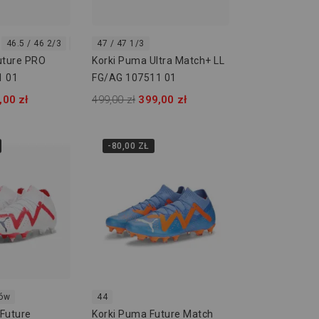
46.5 / 46 2/3
47 / 47 1/3
47 / 47 1/3
uture PRO
Korki Puma Ultra Match+ LL
1 01
FG/AG 107511 01
,00 zł
499,00 zł
399,00 zł
-80,00 ZŁ
rów
44
Future
Korki Puma Future Match