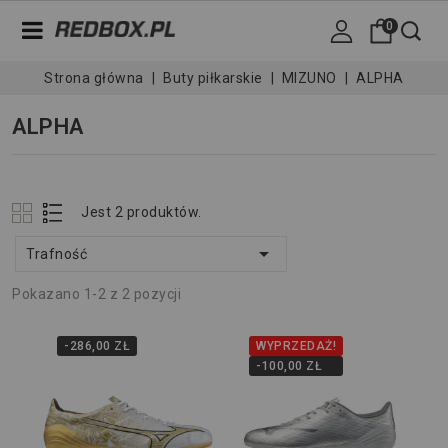
0
Strona główna
Buty piłkarskie
MIZUNO
ALPHA
ALPHA
Jest 2 produktów.

Trafność
Pokazano 1-2 z 2 pozycji
-286,00 ZŁ
WYPRZEDAŻ!
-100,00 ZŁ