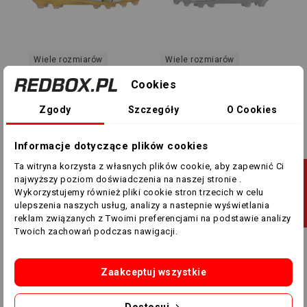
Wiele rozmiarów
Wiele rozmiarów
Korki Mizuno Alpha
Korki Mizuno A II Select
Cookies
Japan P1GA246050
P1GA256504
Zgody
Szczegóły
O Cookies
1 485,00 zł
1 199,00 zł
419,00 zł
319,00 zł
Informacje dotyczące plików cookies
Pokazano 1-2 z 2 pozycji
Ta witryna korzysta z własnych plików cookie, aby zapewnić Ci
J
najwyższy poziom doświadczenia na naszej stronie .
1
Wykorzystujemy również pliki cookie stron trzecich w celu
ulepszenia naszych usług, analizy a nastepnie wyświetlania
F
I
L
T
R
U
reklam związanych z Twoimi preferencjami na podstawie analizy
ALPHA
Twoich zachowań podczas nawigacji.
New Products
Zaakceptuj wszystkie
Dostosuj