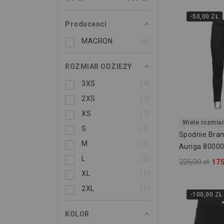
-50,00 ZŁ
Producenci
MACRON
6
ROZMIAR ODZIEŻY
3XS
4
2XS
2
XS
1
Wiele rozmia
S
3
Spodnie Bra
M
3
Auriga 8000
L
2
225,00 zł
175
XL
1
2XL
1
-100,00 ZŁ
KOLOR