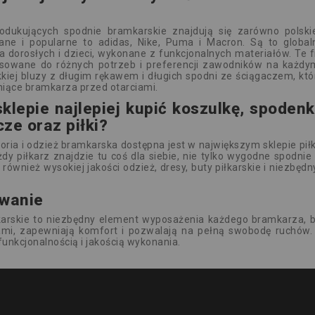
odukujących spodnie bramkarskie znajdują się zarówno polski
nane i popularne to adidas, Nike, Puma i Macron. Są to global
a dorosłych i dzieci, wykonane z funkcjonalnych materiałów. Te 
osowane do różnych potrzeb i preferencji zawodników na każd
ekkiej bluzy z długim rękawem i długich spodni ze ściągaczem, k
niące bramkarza przed otarciami.
klepie najlepiej kupić koszulkę, spodenk
ze oraz piłki?
oria i odzież bramkarska dostępna jest w największym sklepie pi
dy piłkarz znajdzie tu coś dla siebie, nie tylko wygodne spodnie 
również wysokiej jakości odzież, dresy, buty piłkarskie i niezbęd
wanie
arskie to niezbędny element wyposażenia każdego bramkarza, 
ami, zapewniają komfort i pozwalają na pełną swobodę ruchów. 
funkcjonalnością i jakością wykonania.