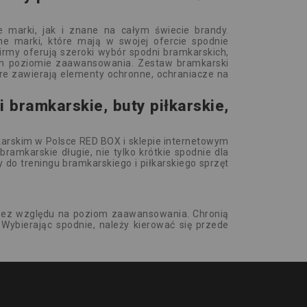
e marki, jak i znane na całym świecie brandy.
ne marki, które mają w swojej ofercie spodnie
firmy oferują szeroki wybór spodni bramkarskich,
ym poziomie zaawansowania. Zestaw bramkarski
tóre zawierają elementy ochronne, ochraniacze na
i bramkarskie, buty piłkarskie,
łkarskim w Polsce RED BOX i sklepie internetowym
bramkarskie długie, nie tylko krótkie spodnie dla
ny do treningu bramkarskiego i piłkarskiego sprzęt
bez względu na poziom zaawansowania. Chronią
Wybierając spodnie, należy kierować się przede