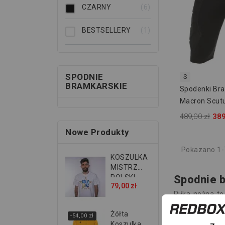
CZARNY
6
BESTSELLERY
1
SPODNIE
S
BRAMKARSKIE
Spodenki Br
Macron Scut
489,00 zł
389
Nowe Produkty
Pokazano 1-7
KOSZULKA
MISTRZ
Spodnie b
POLSKI
79,00 zł
2026...
Piłka nożna to
Wśród najważn
zapewniają kom
Żółta
-54,00 zł
Rodzaje 
Koszulka