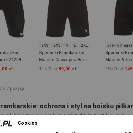
3XS
2XS
M
L
2XL
Brak w magaz
amkarskie
Spodenki Bramkarskie
Spodenki Bra
um 524209
Macron Cassiopea Hero
Macron Altai
513609
,00 zł
115,00 zł
89,00 zł
189,00 zł
145
 z 7 pozycji
ramkarskie: ochrona i styl na boisku piłka
 sport, który wymaga nie tylko doskonałej kondycji fizycznej i 
iejszych elementów stroju każdego bramkarza znajdują się spod
Cookies
fort podczas gry.
spodni bramkarskich