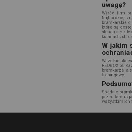
uwagę?
Wśród firm pr
Najbardziej z
bramkarskie dl
które są dost
składa się z l
kolanach, chro
W jakim s
ochraniac
Wszelkie akces
REDBOX.pl. Każ
bramkarza, ale 
treningowy.
Podsumo
Spodnie bramk
przed kontuzj
wszystkim ich 