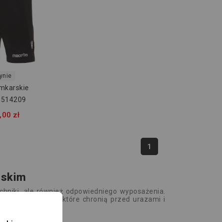
ynie
mkarskie
r 514209
,00 zł
1
rskim
techniki, ale również odpowiedniego wyposażenia.
nie bramkarskie, które chronią przed urazami i