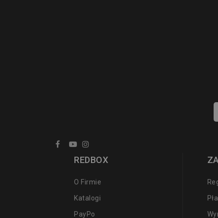
REDBOX
Z
O Firmie
Re
Katalogi
Pła
PayPo
Wy