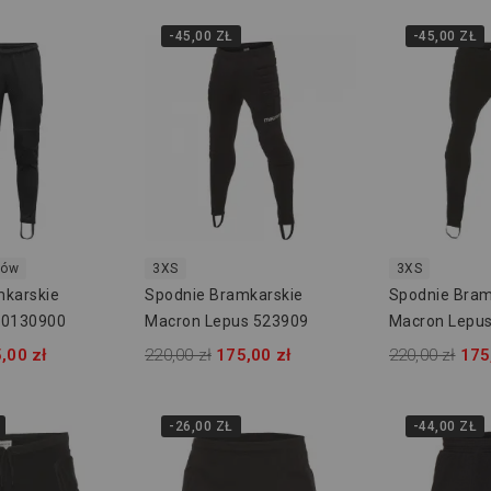
-45,00 ZŁ
-45,00 ZŁ
rów
3XS
3XS
mkarskie
Spodnie Bramkarskie
Spodnie Bram
00130900
Macron Lepus 523909
Macron Lepus
,00 zł
220,00 zł
175,00 zł
220,00 zł
175
-26,00 ZŁ
-44,00 ZŁ