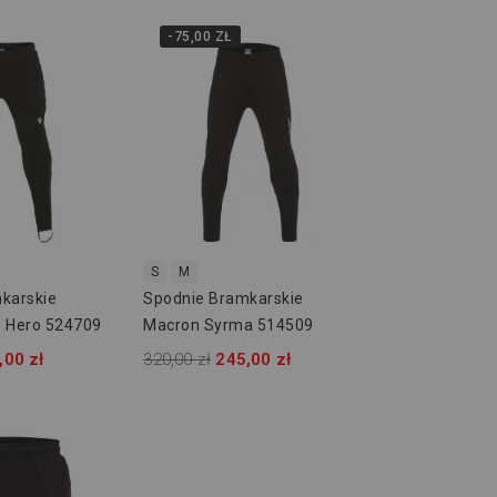
-75,00 ZŁ
S
M
karskie
Spodnie Bramkarskie
 Hero 524709
Macron Syrma 514509
,00 zł
320,00 zł
245,00 zł