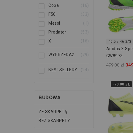
Copa
16
F50
33
Messi
1
Predator
53
X
16
46.5 / 46 2/3
Adidas X Spe
WYPRZEDAŻ
79
GW8973
499,00 zł
349
BESTSELLERY
24
-70,00 ZŁ
BUDOWA
ZE SKARPETĄ
BEZ SKARPETY