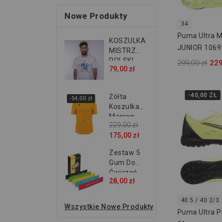
Nowe Produkty
34
Puma Ultra M
KOSZULKA
JUNIOR 1069
MISTRZ
POLSKI
299,00 zł
229
79,00 zł
2026...
-40,00 ZŁ
Żółta
-54,00 zł
Koszulka
Macron...
229,00 zł
175,00 zł
Zestaw 5
Gum Do
Ćwiczeń...
28,00 zł
40.5 / 40 2/3
Wszystkie Nowe Produkty
Puma Ultra P