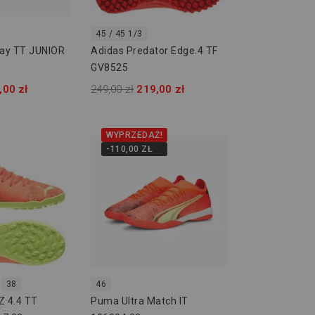
45 / 45 1/3
lay TT JUNIOR
Adidas Predator Edge.4 TF
GV8525
,00 zł
249,00 zł
219,00 zł
WYPRZEDAŻ!
-110,00 ZŁ
38
46
Z 4.4 TT
Puma Ultra Match IT