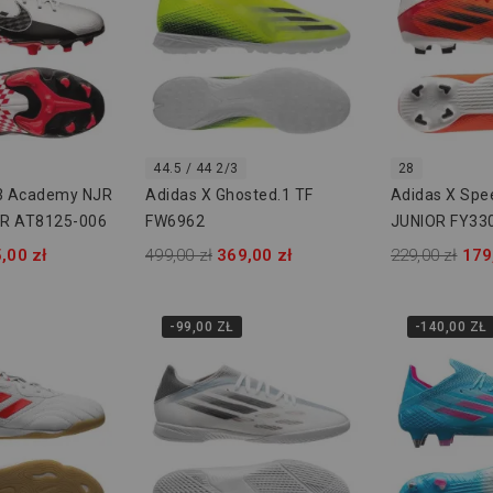
44.5 / 44 2/3
28
13 Academy NJR
Adidas X Ghosted.1 TF
Adidas X Spe
R AT8125-006
FW6962
JUNIOR FY33
,00 zł
499,00 zł
369,00 zł
229,00 zł
179
-99,00 ZŁ
-140,00 ZŁ