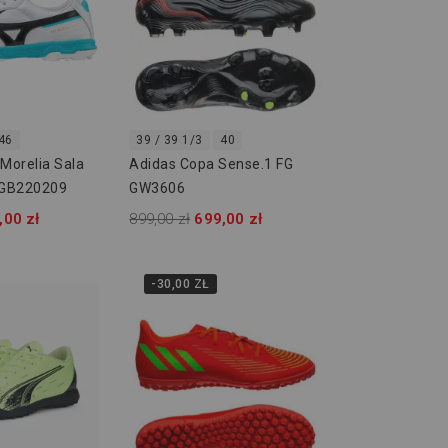
46
39 / 39 1/3
40
Morelia Sala
Adidas Copa Sense.1 FG
1GB220209
GW3606
,00 zł
899,00 zł
699,00 zł
-30,00 ZŁ