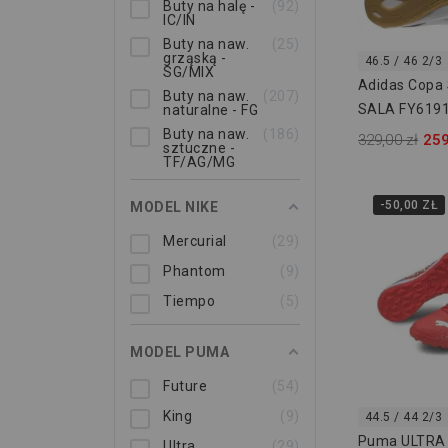
Buty na halę -
92
IC/IN
Buty na naw.
25
grząską -
46.5 / 46 2/3
SG/MIX
Adidas Copa 
Buty na naw.
207
SALA FY619
naturalne - FG
Buty na naw.
186
329,00 zł
259
sztuczne -
TF/AG/MG
-50,00 ZŁ
MODEL NIKE
Mercurial
29
Phantom
9
Tiempo
5
MODEL PUMA
Future
54
King
9
44.5 / 44 2/3
Puma ULTRA 
Ultra
29