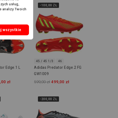
szych usług,
-100,00 ZŁ
e analizy Twoich
j wszystkie
45 / 45 1/3
46
or Edge.1 L
Adidas Predator Edge.2 FG
GW1009
,00 zł
599,00 zł
499,00 zł
-200,00 ZŁ