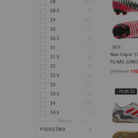
28
31
28.5
8
29
27
30
17
30.5
6
28.5
31
11
Nike Vapor 
31.5
4
FG/MG JUNIO
32
8
279,00 zł
195
32.5
4
33
21
-70,00 ZŁ
33.5
18
34
24
34.5
2
Więcej...
PODESZWA