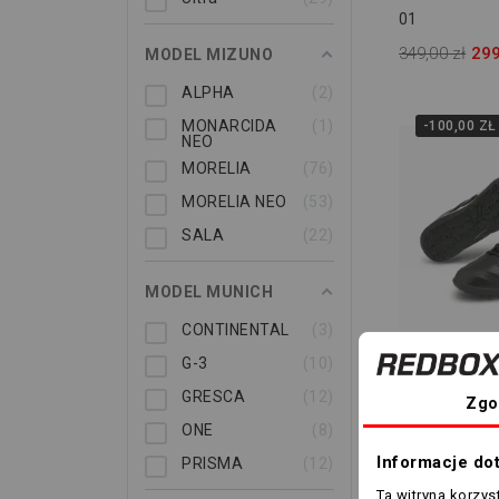
01
349,00 zł
299
MODEL MIZUNO
ALPHA
2
MONARCIDA
1
-100,00 ZŁ
NEO
MORELIA
76
MORELIA NEO
53
SALA
22
MODEL MUNICH
CONTINENTAL
3
40
G-3
10
Puma KING P
GRESCA
12
Zgo
106552 01
ONE
8
439,00 zł
339
Informacje do
PRISMA
12
Ta witryna korzy