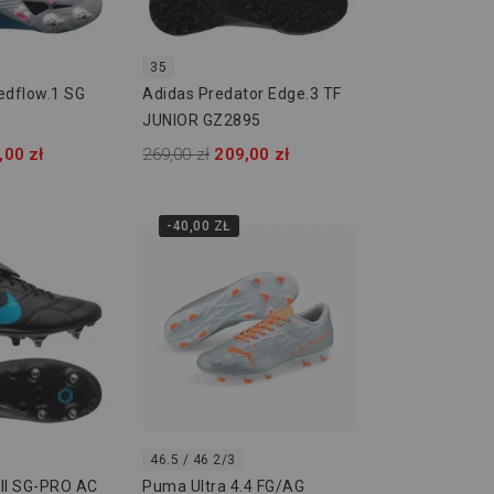
35
edflow.1 SG
Adidas Predator Edge.3 TF
JUNIOR GZ2895
,00 zł
269,00 zł
209,00 zł
-40,00 ZŁ
46.5 / 46 2/3
III SG-PRO AC
Puma Ultra 4.4 FG/AG