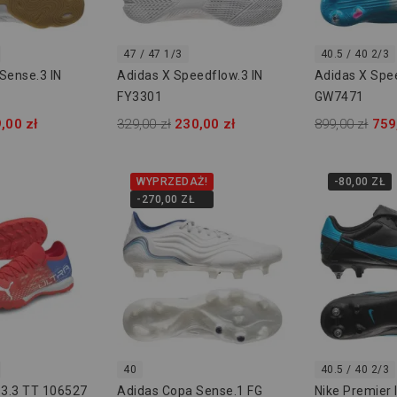
47 / 47 1/3
40.5 / 40 2/3
Sense.3 IN
Adidas X Speedflow.3 IN
Adidas X Spe
1
FY3301
GW7471
,00 zł
329,00 zł
230,00 zł
899,00 zł
759
WYPRZEDAŻ!
-80,00 ZŁ
-270,00 ZŁ
40
40.5 / 40 2/3
3.3 TT 106527
Adidas Copa Sense.1 FG
Nike Premier 