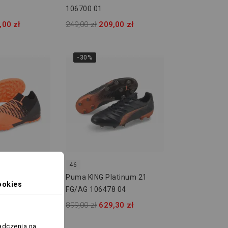
106700 01
,00 zł
249,00 zł
209,00 zł
-30%
46
 Z 3.3 TT
Puma KING Platinum 21
ookies
FG/AG 106478 04
,00 zł
899,00 zł
629,30 zł
adczenia na