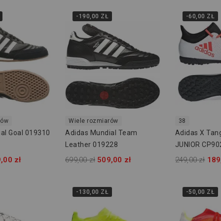
-190,00 ZŁ
-60,00 ZŁ
rów
Wiele rozmiarów
38
al Goal 019310
Adidas Mundial Team
Adidas X Tan
Leather 019228
JUNIOR CP90
,00 zł
699,00 zł
509,00 zł
249,00 zł
189
-130,00 ZŁ
-50,00 ZŁ