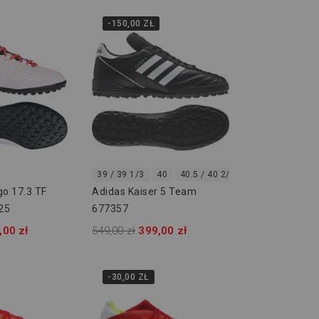
-150,00 ZŁ
39 / 39 1/3
40
40.5 / 40 2/3
go 17.3 TF
Adidas Kaiser 5 Team
25
677357
,00 zł
549,00 zł
399,00 zł
-30,00 ZŁ