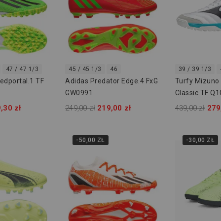
47 / 47 1/3
45 / 45 1/3
46
39 / 39 1/3
edportal.1 TF
Adidas Predator Edge.4 FxG
Turfy Mizuno 
GW0991
Classic TF Q
,30 zł
249,00 zł
219,00 zł
439,00 zł
279
-50,00 ZŁ
-30,00 ZŁ