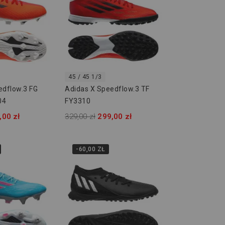
45 / 45 1/3
edflow.3 FG
Adidas X Speedflow.3 TF
04
FY3310
,00 zł
329,00 zł
299,00 zł
-60,00 ZŁ