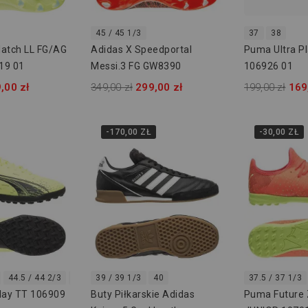
45 / 45 1/3
37
38
atch LL FG/AG
Adidas X Speedportal
Puma Ultra P
19 01
Messi.3 FG GW8390
106926 01
,00 zł
349,00 zł
299,00 zł
199,00 zł
169
-170,00 ZŁ
-30,00 ZŁ
44.5 / 44 2/3
45 / 45 1/3
39 / 39 1/3
46
40
37.5 / 37 1/3
lay TT 106909
Buty Piłkarskie Adidas
Puma Future 