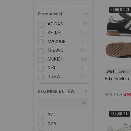
-200,00 ZŁ
Producenci
ADIDAS
119
KELME
14
MACRON
1
MIZUNO
99
MUNICH
44
NIKE
41
Wiele rozmia
PUMA
94
Adidas Mundi
ROZMIAR BUTÓW
699,00 zł
499
-84,00 ZŁ
27
1
27.5
1