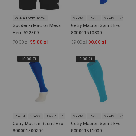
Wiele rozmiarów
29-34
35-38
39-42
43-46
Spodenki Macron Mesa
Getry Macron Sprint Evo
Hero 522309
800001510300
70,00 zł
55,00 zł
39,00 zł
30,00 zł
-10,00 ZŁ
-9,00 ZŁ
29-34
35-38
39-42
43-46
29-34
47-50
35-38
39-42
43-46
Getry Macron Round Evo
Getry Macron Sprint Evo
800001500300
800001511000