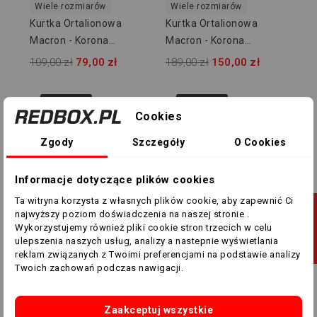
Wiele rozmiarów
Wiele rozmiarów
Kurtka Ortalionowa
Kurtka Ortalionowa
Macron - Korona
Macron - Korona
Zakrzewo
Zakrzewo
109,00 zł
79,00 zł
189,00 zł
150,00 zł
-25,00 ZŁ
-44,00 ZŁ
Cookies
Zgody
Szczegóły
O Cookies
Informacje dotyczące plików cookies
Ta witryna korzysta z własnych plików cookie, aby zapewnić Ci
J
najwyższy poziom doświadczenia na naszej stronie .
Wykorzystujemy również pliki cookie stron trzecich w celu
Wiele rozmiarów
Wiele rozmiarów
ulepszenia naszych usług, analizy a nastepnie wyświetlania
F
I
L
T
R
U
Spodnie Macron Neckar
Spodnie Macron Desna
reklam związanych z Twoimi preferencjami na podstawie analizy
Twoich zachowań podczas nawigacji.
525307
Hero 528907
105,00 zł
80,00 zł
189,00 zł
145,00 zł
Zaakceptuj wszystkie