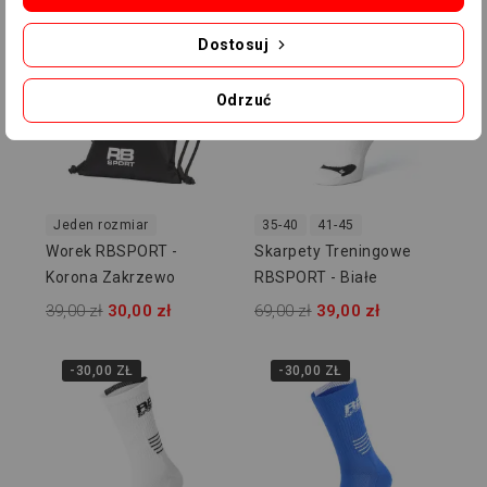
-9,00 ZŁ
-30,00 ZŁ
Dostosuj
Odrzuć
Jeden rozmiar
35-40
41-45
Worek RBSPORT -
Skarpety Treningowe
Korona Zakrzewo
RBSPORT - Białe
39,00 zł
30,00 zł
69,00 zł
39,00 zł
-30,00 ZŁ
-30,00 ZŁ