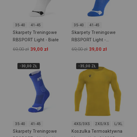
35-40
41-45
35-40
41-45
Skarpety Treningowe
Skarpety Treningowe
RBSPORT Light - Białe
RBSPORT Light -
Niebieskie
69,00 zł
39,00 zł
69,00 zł
39,00 zł
-30,00 ZŁ
-35,00 ZŁ
35-40
41-45
4XS/3XS
2XS/XS
L/XL
2XL/
Skarpety Treningowe
Koszulka Termoaktywna