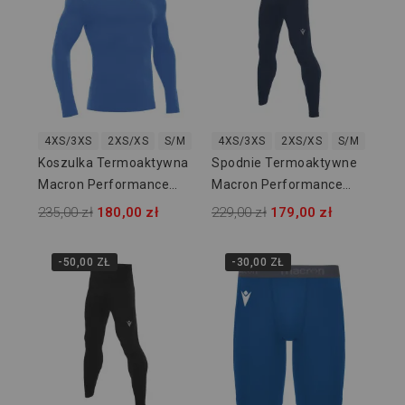
4XS/3XS
2XS/XS
S/M
L/XL
4XS/3XS
2XL/3XL
2XS/XS
S/M
L/XL
Koszulka Termoaktywna
Spodnie Termoaktywne
Macron Performance
Macron Performance
916103
916207
235,00 zł
180,00 zł
229,00 zł
179,00 zł
-50,00 ZŁ
-30,00 ZŁ