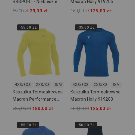
RBSPORT - Niebieskie
Macron Holly 919205
69,00 zł
39,00 zł
160,00 zł
125,00 zł
-55,00 ZŁ
-35,00 ZŁ
4XS/3XS
2XS/XS
S/M
L/XL
4XS/3XS
2XL/3XL
2XS/XS
S/M
L/XL
Koszulka Termoaktywna
Koszulka Termoaktywna
Macron Performance
Macron Holly 919203
916105
235,00 zł
180,00 zł
160,00 zł
125,00 zł
-55,00 ZŁ
-50,00 ZŁ