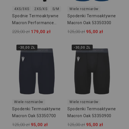
4XS/3XS
2XS/XS
S/M
2XL/3XL
Wiele rozmiarów
Spodnie Termoaktywne
Spodenki Termoaktywne
Macron Performance
Macron Oak 53350300
916209
229,00 zł
179,00 zł
125,00 zł
95,00 zł
-30,00 ZŁ
-30,00 ZŁ
Wiele rozmiarów
Wiele rozmiarów
Spodenki Termoaktywne
Spodenki Termoaktywne
Macron Oak 53350700
Macron Oak 53350900
125,00 zł
95,00 zł
125,00 zł
95,00 zł