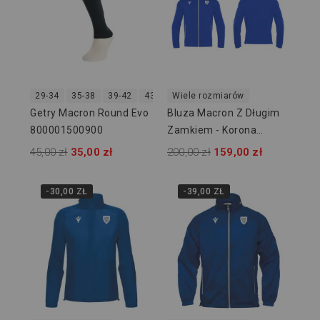
29-34
35-38
39-42
43-46
Wiele rozmiarów
47-50
Getry Macron Round Evo
Bluza Macron Z Długim
800001500900
Zamkiem - Korona
Zakrzewo
45,00 zł
35,00 zł
200,00 zł
159,00 zł
-30,00 ZŁ
-39,00 ZŁ