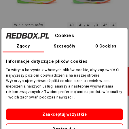
Wiele rozmiarów
40
41 / 41 1/3
42
43 / 43 1
Halówki Kelme Indoor
Halówki Kelme Indoor
Cookies
Copa 55257 1402
Copa 55257 1026
Zgody
Szczegóły
O Cookies
279,00 zł
219,00 zł
279,00 zł
219,00 zł
Informacje dotyczące plików cookies
Pokazano 1-2 z 2 pozycji
Ta witryna korzysta z własnych plików cookie, aby zapewnić Ci
J
najwyższy poziom doświadczenia na naszej stronie .
1
Wykorzystujemy również pliki cookie stron trzecich w celu
ulepszenia naszych usług, analizy a nastepnie wyświetlania
F
I
L
T
R
U
reklam związanych z Twoimi preferencjami na podstawie analizy
INDOOR COPA
Twoich zachowań podczas nawigacji.
New Products
Zaakceptuj wszystkie
Dostosuj