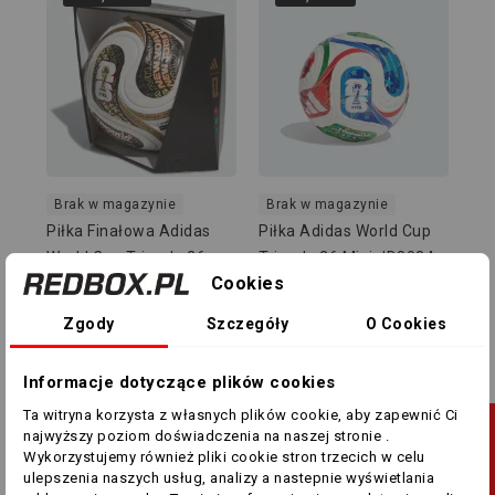
Brak w magazynie
Brak w magazynie
Piłka Finałowa Adidas
Piłka Adidas World Cup
World Cup Trionda 26
Trionda 26 Mini JD8034
Cookies
PRO JY8928
649,00 zł
499,00 zł
65,00 zł
55,00 zł
Zgody
Szczegóły
O Cookies
-34,00 ZŁ
-60,00 ZŁ
Informacje dotyczące plików cookies
Ta witryna korzysta z własnych plików cookie, aby zapewnić Ci
J
najwyższy poziom doświadczenia na naszej stronie .
Wykorzystujemy również pliki cookie stron trzecich w celu
ulepszenia naszych usług, analizy a nastepnie wyświetlania
F
I
L
T
R
U