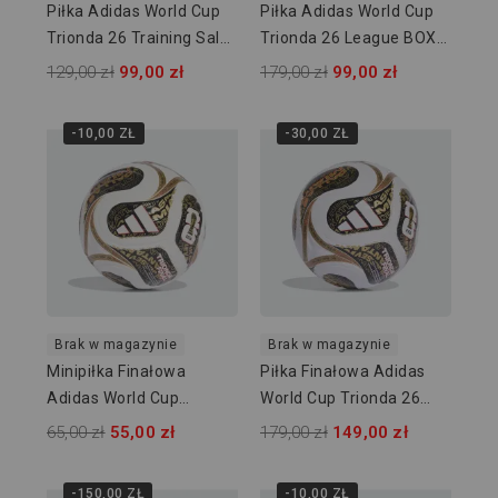
Piłka Adidas World Cup
Piłka Adidas World Cup
Trionda 26 Training Sala
Trionda 26 League BOX
JD8048
JD8045
129,00 zł
99,00 zł
179,00 zł
99,00 zł
-10,00 ZŁ
-30,00 ZŁ
Brak w magazynie
Brak w magazynie
Minipiłka Finałowa
Piłka Finałowa Adidas
Adidas World Cup
World Cup Trionda 26
Trionda 26 Mini KE4328
League KE4322
65,00 zł
55,00 zł
179,00 zł
149,00 zł
-150,00 ZŁ
-10,00 ZŁ