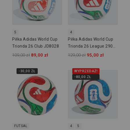
5
4
Piłka Adidas World Cup
Piłka Adidas World Cup
Trionda 26 Club JD8028
Trionda 26 League 290g
JD8168
109,00 zł
89,00 zł
129,00 zł
95,00 zł
-30,00 ZŁ
WYPRZEDAŻ!
-80,00 ZŁ
FUTSAL
4
5