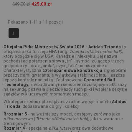
649,00 zł
425,00 zł
Pokazano 1-11 z 11 pozycji
1
Oficjalna Piłka Mistrzostw Świata 2026 - Adidas Trionda
to
oficjalna piłka turnieju FIFA (ang.
Trionda official match ball)
,
który odbędzie się w USA, Kanadzie i Meksyku. Jej nazwa
pochodzi od połączenia słowa „tri” - symbolizującego trzech
gospodarzy - oraz „onda”, czyli „fala” po hiszpańsku.
Charakterystyczna
czteropanelowa konstrukcja
z głębokimi
przeszyciami gwarantuje wyjątkową stabilność lotu i jeszcze
lepszą kontrolę nad piłką. Zastosowana
Connected Ball
Technology
, z wbudowanym sensorem działającym 500 razy
na sekundę, pozwala śledzić każdy ruch piłki i wspiera decyzje
sędziów w kluczowych momentach meczu.
W kategorii redbox.pl znajdziesz różne wersje modelu
Adidas
Trionda
, dopasowane do gry i kolekcji:
Rrozmiar 5
- najważniejszy model, dostępny zarówno jako
piłka meczowa
(
Trionda official match ball
), jak i w wariancie
treningowym.
Rozmiar 4
- specjalna
piłka futsal
oraz dwa dodatkowe