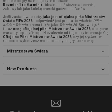
modele do gry na mniejszych boiskach.
Rozmiar 1 (piłka mini)
- idealna do ćwiczenia techniki,
zabawy lub jako kolekcjonerski gadżet dla fanów.
Jeśli zastanawiasz się,
jaka jest oficjalna piłka Mistrzostw
Świata FIFA 2026
- odpowiedź jest prosta: to właśnie
Piłka
adidas Trionda
, znana także jako
Trionda 26
. Sprawdź już
teraz
cenę oficjalnej piłki Mistrzostw Świata 2026
, dostępne
warianty i specyfikacje. Niezależnie od tego, czy interesuje Cię
Oficjalna Piłka Mistrzostw Świata 2026
, czy jej
replika
- w
redbox.pl wybierzesz model idealny do gry lub kolekcji.
Mistrzostwa Świata
New Products