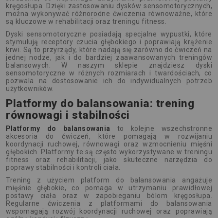
kręgosłupa. Dzięki zastosowaniu dysków sensomotorycznych,
można wykonywać różnorodne ćwiczenia równoważne, które
są kluczowe w rehabilitacji oraz treningu fitness.
Dyski sensomotoryczne posiadają specjalne wypustki, które
stymulują receptory czucia głębokiego i poprawiają krążenie
krwi. Są to przyrządy, które nadają się zarówno do ćwiczeń na
jednej nodze, jak i do bardziej zaawansowanych treningów
balansowych. W naszym sklepie znajdziesz dyski
sensomotoryczne w różnych rozmiarach i twardościach, co
pozwala na dostosowanie ich do indywidualnych potrzeb
użytkowników.
Platformy do balansowania: trening
równowagi i stabilności
Platformy do balansowania
to kolejne wszechstronne
akcesoria do ćwiczeń, które pomagają w rozwijaniu
koordynacji ruchowej, równowagi oraz wzmocnieniu mięśni
głębokich. Platformy te są często wykorzystywane w treningu
fitness oraz rehabilitacji, jako skuteczne narzędzia do
poprawy stabilności i kontroli ciała.
Trening z użyciem platform do balansowania angażuje
mięśnie głębokie, co pomaga w utrzymaniu prawidłowej
postawy ciała oraz w zapobieganiu bólom kręgosłupa.
Regularne ćwiczenia z platformami do balansowania
wspomagają rozwój koordynacji ruchowej oraz poprawiają