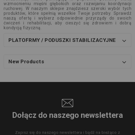
wzmocnieniu mięśni głębokich oraz rozwijaniu koordynacji
ruchowej. W naszym sklepie znajdziesz szeroki wybór tych
produktów, które spełnią wszelkie Twoje potrzeby. Sprawdź
naszą ofertę i wybierz odpowiednie przyrządy do swoich
ćwiczeń i rehabilitacji, aby cieszyć się zdrowiem i dobrą
kondycją fizyczną.
PLATOFRMY / PODUSZKI STABILIZACYJNE
New Products
Dołącz do naszego newslettera
Zapisz się do naszego newslettera i bądź na bieżąco z