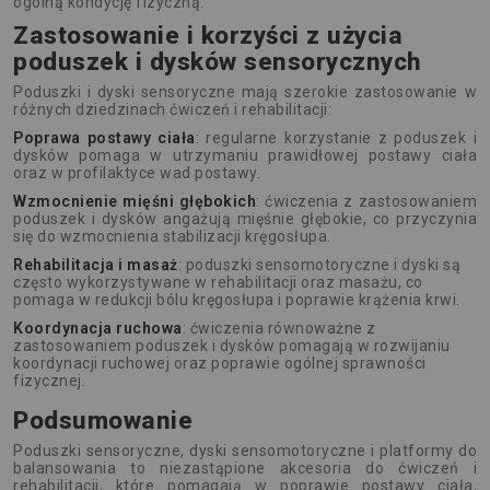
ogólną kondycję fizyczną.
Zastosowanie i korzyści z użycia
poduszek i dysków sensorycznych
Poduszki i dyski sensoryczne mają szerokie zastosowanie w
różnych dziedzinach ćwiczeń i rehabilitacji:
Poprawa postawy ciała
: regularne korzystanie z poduszek i
dysków pomaga w utrzymaniu prawidłowej postawy ciała
oraz w profilaktyce wad postawy.
Wzmocnienie mięśni głębokich
: ćwiczenia z zastosowaniem
poduszek i dysków angażują mięśnie głębokie, co przyczynia
się do wzmocnienia stabilizacji kręgosłupa.
Rehabilitacja i masaż
: poduszki sensomotoryczne i dyski są
często wykorzystywane w rehabilitacji oraz masażu, co
pomaga w redukcji bólu kręgosłupa i poprawie krążenia krwi.
Koordynacja ruchowa
: ćwiczenia równoważne z
zastosowaniem poduszek i dysków pomagają w rozwijaniu
koordynacji ruchowej oraz poprawie ogólnej sprawności
fizycznej.
Podsumowanie
Poduszki sensoryczne, dyski sensomotoryczne i platformy do
balansowania to niezastąpione akcesoria do ćwiczeń i
rehabilitacji, które pomagają w poprawie postawy ciała,