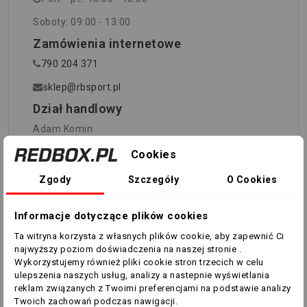
Soboty: 09:00 - 13:00
Zamówienia internetowe
790 204 371
sklep@rbsport.pl
Dział handlowy
Adam Komin
790 224 029
Cookies
adam.komin@rbsport.pl
Zgody
Szczegóły
O Cookies
Sebastian Komin
Informacje dotyczące plików cookies
730 995 504
Ta witryna korzysta z własnych plików cookie, aby zapewnić Ci
sebastian.komin@rbsport.pl
najwyższy poziom doświadczenia na naszej stronie .
Wykorzystujemy również pliki cookie stron trzecich w celu
Marcel Post
ulepszenia naszych usług, analizy a nastepnie wyświetlania
reklam związanych z Twoimi preferencjami na podstawie analizy
730 995 503
Twoich zachowań podczas nawigacji.