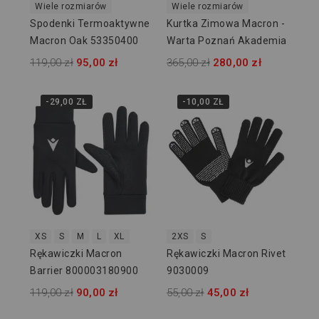
Wiele rozmiarów
Wiele rozmiarów
Spodenki Termoaktywne
Kurtka Zimowa Macron -
Macron Oak 53350400
Warta Poznań Akademia
119,00 zł
95,00 zł
365,00 zł
280,00 zł
-29,00 ZŁ
-10,00 ZŁ
XS
S
M
L
XL
2XS
S
Rękawiczki Macron
Rękawiczki Macron Rivet
Barrier 800003180900
9030009
119,00 zł
90,00 zł
55,00 zł
45,00 zł