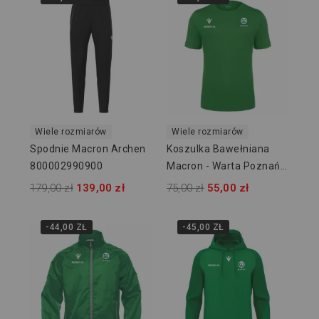
Wiele rozmiarów
Wiele rozmiarów
Spodnie Macron Archen
Koszulka Bawełniana
800002990900
Macron - Warta Poznań
Akademia
179,00 zł
139,00 zł
75,00 zł
55,00 zł
-44,00 ZŁ
-45,00 ZŁ