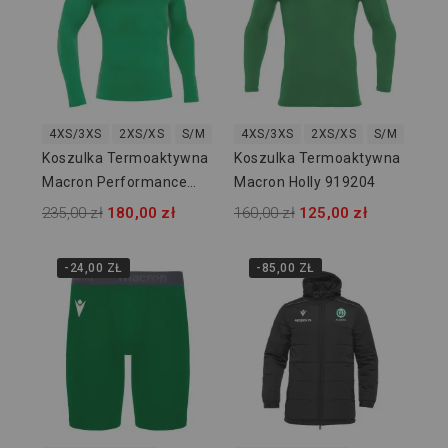
4XS/3XS
2XS/XS
S/M
L/XL
4XS/3XS
2XL/3XL
2XS/XS
S/M
L/XL
Koszulka Termoaktywna
Koszulka Termoaktywna
Macron Performance
Macron Holly 919204
916104
235,00 zł
180,00 zł
160,00 zł
125,00 zł
-24,00 ZŁ
-85,00 ZŁ