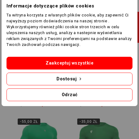
120,00 zł
95,00 zł
215,00 zł
165,00 zł
Informacje dotyczące plików cookies
Ta witryna korzysta z własnych plików cookie, aby zapewnić Ci
J
najwyższy poziom doświadczenia na naszej stronie .
-51,00 ZŁ
-46,00 ZŁ
Wykorzystujemy również pliki cookie stron trzecich w celu
ulepszenia naszych usług, analizy a nastepnie wyświetlania
F
I
L
T
R
U
reklam związanych z Twoimi preferencjami na podstawie analizy
Twoich zachowań podczas nawigacji.
Zaakceptuj wszystkie
Dostosuj
Jeden rozmiar
Jeden rozmiar
Torba Macron - L - Warta
Plecak Macron - M -
Odrzuć
Poznań Akademia
Warta Poznań Akademia
230,00 zł
179,00 zł
205,00 zł
159,00 zł
-55,00 ZŁ
-35,00 ZŁ