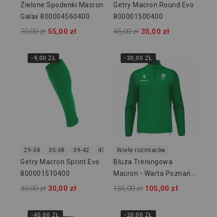
Zielone Spodenki Macron
Getry Macron Round Evo
Galax 800004560400
800001500400
70,00 zł
55,00 zł
45,00 zł
35,00 zł
-9,00 ZŁ
-30,00 ZŁ
29-34
35-38
39-42
43-46
Wiele rozmiarów
47-50
Getry Macron Sprint Evo
Bluza Treningowa
800001510400
Macron - Warta Poznań
Akademia
39,00 zł
30,00 zł
135,00 zł
105,00 zł
-40,00 ZŁ
-20,00 ZŁ