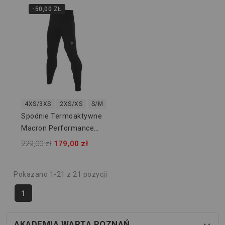
-50,00 ZŁ
4XS/3XS
2XS/XS
S/M
L/XL
2XL/3XL
Spodnie Termoaktywne
Macron Performance
916209
229,00 zł
179,00 zł
Pokazano 1-21 z 21 pozycji
1
AKADEMIA WARTA POZNAŃ