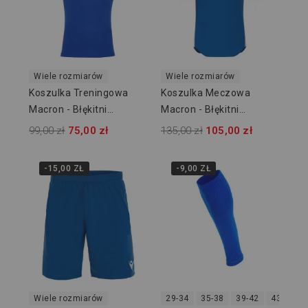
Wiele rozmiarów
Wiele rozmiarów
Koszulka Treningowa
Koszulka Meczowa
Macron - Błękitni
Macron - Błękitni
Owińska
Owińska
99,00 zł
75,00 zł
135,00 zł
105,00 zł
-15,00 ZŁ
-9,00 ZŁ
Wiele rozmiarów
29-34
35-38
39-42
43-46