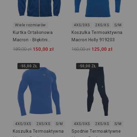
Wiele rozmiarów
4XS/3XS
2XS/XS
S/M
L/XL
Kurtka Ortalionowa
Koszulka Termoaktywna
Macron - Błękitni
Macron Holly 919203
Owińska
189,00 zł
150,00 zł
160,00 zł
125,00 zł
-55,00 ZŁ
-50,00 ZŁ
4XS/3XS
2XS/XS
S/M
L/XL
4XS/3XS
2XL/3XL
2XS/XS
S/M
L/XL
Koszulka Termoaktywna
Spodnie Termoaktywne