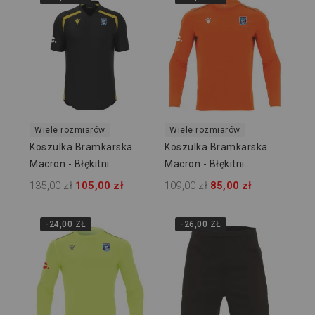
Wiele rozmiarów
Wiele rozmiarów
Koszulka Bramkarska
Koszulka Bramkarska
Macron - Błękitni
Macron - Błękitni
Owińska
Owińska
135,00 zł
105,00 zł
109,00 zł
85,00 zł
-24,00 ZŁ
-26,00 ZŁ