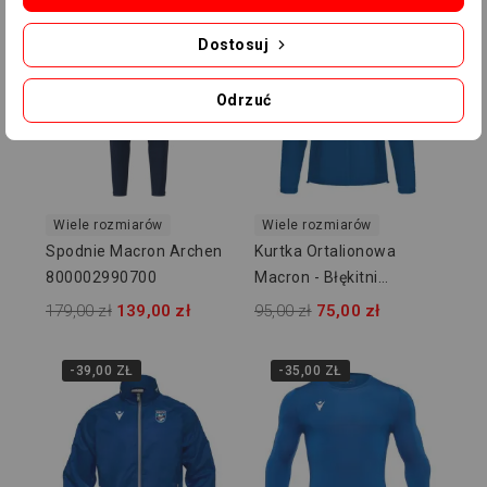
-40,00 ZŁ
-20,00 ZŁ
Dostosuj
Odrzuć
Wiele rozmiarów
Wiele rozmiarów
Spodnie Macron Archen
Kurtka Ortalionowa
800002990700
Macron - Błękitni
Owińska
179,00 zł
139,00 zł
95,00 zł
75,00 zł
-39,00 ZŁ
-35,00 ZŁ