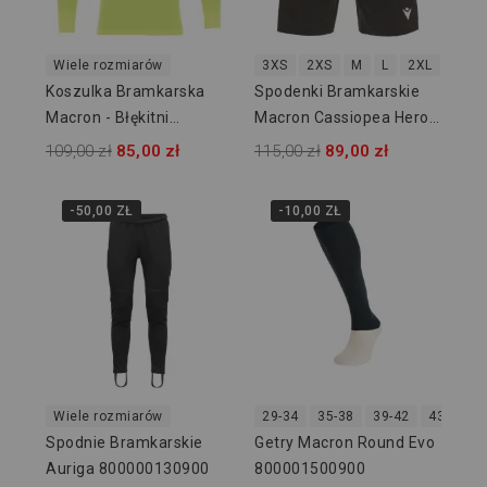
Wiele rozmiarów
3XS
2XS
M
L
2XL
Koszulka Bramkarska
Spodenki Bramkarskie
Macron - Błękitni
Macron Cassiopea Hero
Owińska
513609
109,00 zł
85,00 zł
115,00 zł
89,00 zł
-50,00 ZŁ
-10,00 ZŁ
Wiele rozmiarów
29-34
35-38
39-42
43-46
Spodnie Bramkarskie
Getry Macron Round Evo
Auriga 800000130900
800001500900