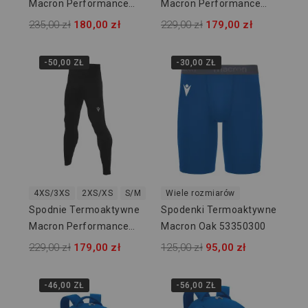
Macron Performance
Macron Performance
916103
916207
235,00 zł
180,00 zł
229,00 zł
179,00 zł
-50,00 ZŁ
-30,00 ZŁ
4XS/3XS
2XS/XS
S/M
L/XL
Wiele rozmiarów
2XL/3XL
Spodnie Termoaktywne
Spodenki Termoaktywne
Macron Performance
Macron Oak 53350300
916209
229,00 zł
179,00 zł
125,00 zł
95,00 zł
-46,00 ZŁ
-56,00 ZŁ