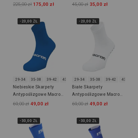
225,00 zł
175,00 zł
45,00 zł
35,00 zł
-20,00 ZŁ
-20,00 ZŁ
29-34
35-38
39-42
43-46
29-34
47-50
35-38
39-42
43-46
Niebieskie Skarpety
Białe Skarpety
Antypoślizgowe Macron
Antypoślizgowe Macron
GRIPFIT 800004180300
GRIPFIT 800004180100
69,00 zł
49,00 zł
69,00 zł
49,00 zł
-30,00 ZŁ
-30,00 ZŁ