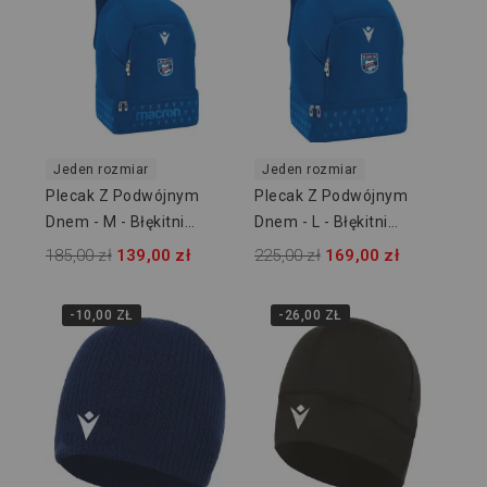
Jeden rozmiar
Jeden rozmiar
Plecak Z Podwójnym
Plecak Z Podwójnym
Dnem - M - Błękitni
Dnem - L - Błękitni
Owińska
Owińska
185,00 zł
139,00 zł
225,00 zł
169,00 zł
-10,00 ZŁ
-26,00 ZŁ