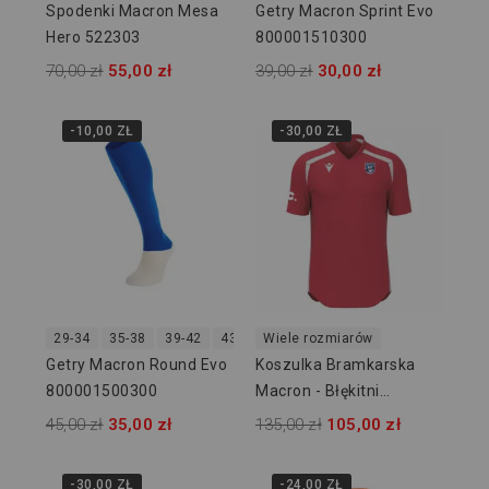
Spodenki Macron Mesa
Getry Macron Sprint Evo
Hero 522303
800001510300
70,00 zł
55,00 zł
39,00 zł
30,00 zł
-10,00 ZŁ
-30,00 ZŁ
29-34
35-38
39-42
43-46
Wiele rozmiarów
47-50
Getry Macron Round Evo
Koszulka Bramkarska
800001500300
Macron - Błękitni
Owińska
45,00 zł
35,00 zł
135,00 zł
105,00 zł
-30,00 ZŁ
-24,00 ZŁ