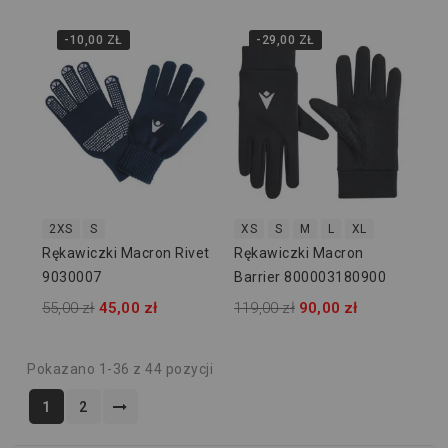
-10,00 ZŁ
-29,00 ZŁ
2XS
S
XS
S
M
L
XL
Rękawiczki Macron Rivet
Rękawiczki Macron
9030007
Barrier 800003180900
55,00 zł
45,00 zł
119,00 zł
90,00 zł
Pokazano 1-36 z 44 pozycji
1
2