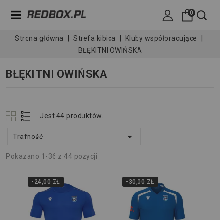
0
Strona główna
Strefa kibica
Kluby współpracujące
BŁĘKITNI OWIŃSKA
BŁĘKITNI OWIŃSKA
Jest 44 produktów.

Trafność
Pokazano 1-36 z 44 pozycji
-24,00 ZŁ
-30,00 ZŁ