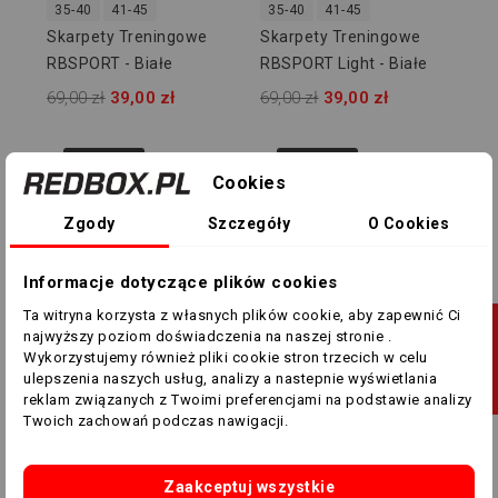
35-40
41-45
35-40
41-45
Skarpety Treningowe
Skarpety Treningowe
RBSPORT - Białe
RBSPORT Light - Białe
69,00 zł
39,00 zł
69,00 zł
39,00 zł
-30,00 ZŁ
-25,00 ZŁ
Cookies
Zgody
Szczegóły
O Cookies
Informacje dotyczące plików cookies
Ta witryna korzysta z własnych plików cookie, aby zapewnić Ci
J
najwyższy poziom doświadczenia na naszej stronie .
Wykorzystujemy również pliki cookie stron trzecich w celu
Wiele rozmiarów
Wiele rozmiarów
ulepszenia naszych usług, analizy a nastepnie wyświetlania
F
I
L
T
R
U
Bluza Treningowa
Spodnie Macron Neckar
reklam związanych z Twoimi preferencjami na podstawie analizy
Twoich zachowań podczas nawigacji.
Macron - Błękitni
525307
Owińska
135,00 zł
105,00 zł
105,00 zł
80,00 zł
Zaakceptuj wszystkie