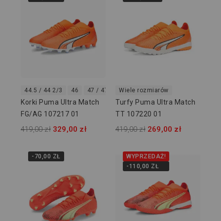
44.5 / 44 2/3
46
47 / 47 1/3
Wiele rozmiarów
Korki Puma Ultra Match
Turfy Puma Ultra Match
FG/AG 107217 01
TT 107220 01
419,00 zł
329,00 zł
419,00 zł
269,00 zł
-70,00 ZŁ
WYPRZEDAŻ!
-110,00 ZŁ