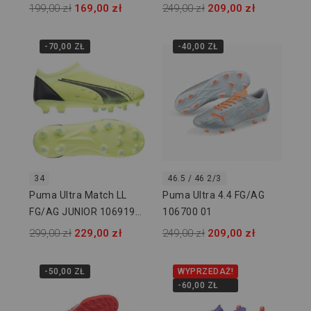
199,00 zł
169,00 zł
249,00 zł
209,00 zł
-70,00 ZŁ
-40,00 ZŁ
34
46.5 / 46 2/3
Puma Ultra Match LL
Puma Ultra 4.4 FG/AG
FG/AG JUNIOR 106919
106700 01
01
299,00 zł
229,00 zł
249,00 zł
209,00 zł
-50,00 ZŁ
WYPRZEDAŻ!
-60,00 ZŁ