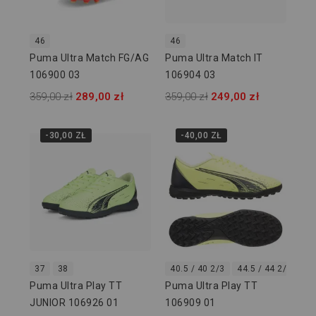
46
46
Puma Ultra Match FG/AG
Puma Ultra Match IT
106900 03
106904 03
359,00 zł
289,00 zł
359,00 zł
249,00 zł
-30,00 ZŁ
-40,00 ZŁ
37
38
40.5 / 40 2/3
44.5 / 44 2/3
45
Puma Ultra Play TT
Puma Ultra Play TT
JUNIOR 106926 01
106909 01