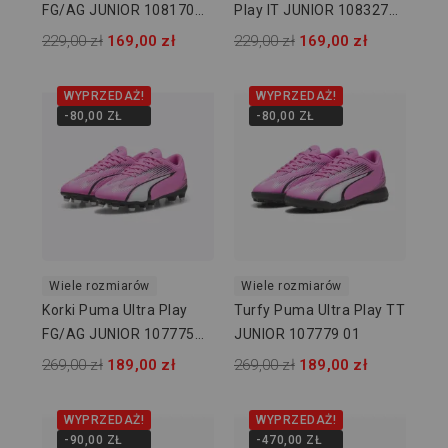
FG/AG JUNIOR 108170
Play IT JUNIOR 108327
01
01
229,00 zł
169,00 zł
229,00 zł
169,00 zł
WYPRZEDAŻ!
WYPRZEDAŻ!
-80,00 ZŁ
-80,00 ZŁ
Wiele rozmiarów
Wiele rozmiarów
Korki Puma Ultra Play
Turfy Puma Ultra Play TT
FG/AG JUNIOR 107775
JUNIOR 107779 01
01
269,00 zł
189,00 zł
269,00 zł
189,00 zł
WYPRZEDAŻ!
WYPRZEDAŻ!
-90,00 ZŁ
-470,00 ZŁ