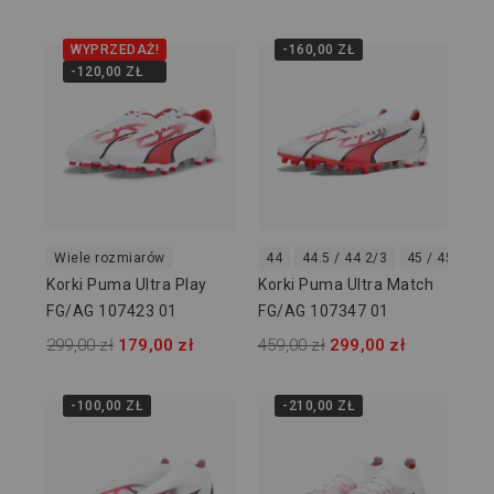
WYPRZEDAŻ!
-160,00 ZŁ
-120,00 ZŁ
Wiele rozmiarów
44
44.5 / 44 2/3
45 / 45 1/3
Korki Puma Ultra Play
Korki Puma Ultra Match
FG/AG 107423 01
FG/AG 107347 01
299,00 zł
179,00 zł
459,00 zł
299,00 zł
-100,00 ZŁ
-210,00 ZŁ