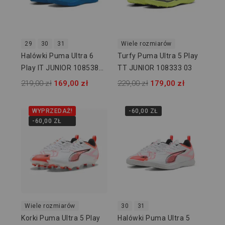
29
30
31
Wiele rozmiarów
Halówki Puma Ultra 6
Turfy Puma Ultra 5 Play
Play IT JUNIOR 108538
TT JUNIOR 108333 03
01
219,00 zł
169,00 zł
229,00 zł
179,00 zł
WYPRZEDAŻ!
-60,00 ZŁ
-60,00 ZŁ
Wiele rozmiarów
30
31
Korki Puma Ultra 5 Play
Halówki Puma Ultra 5