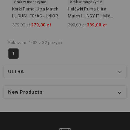
Brak w magazynie
Brak w magazynie
Korki Puma Ultra Match
Halówki Puma Ultra
LL RUSH FG/AG JUNIOR
Match LL NGY IT+ Mid
107832 01
JUNIOR 107557 01
379,00 zł
279,00 zł
399,00 zł
339,00 zł
Pokazano 1-32 z 32 pozycji
1
ULTRA
New Products