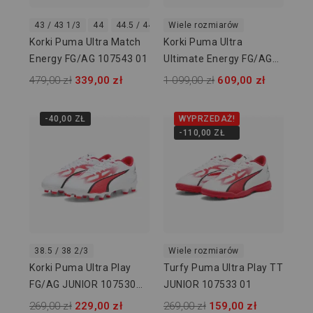
43 / 43 1/3
44
44.5 / 44 2/3
Wiele rozmiarów
46
Korki Puma Ultra Match
Korki Puma Ultra
Energy FG/AG 107543 01
Ultimate Energy FG/AG
107540 01
479,00 zł
339,00 zł
1 099,00 zł
609,00 zł
-40,00 ZŁ
WYPRZEDAŻ!
-110,00 ZŁ
38.5 / 38 2/3
Wiele rozmiarów
Korki Puma Ultra Play
Turfy Puma Ultra Play TT
FG/AG JUNIOR 107530
JUNIOR 107533 01
01
269,00 zł
229,00 zł
269,00 zł
159,00 zł