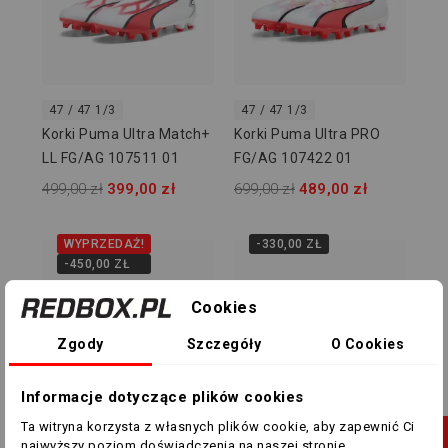
47 / 47 1/3
47 / 47 1/3
Korki Puma Ultra Match+
Korki Puma Ultra PRO
LL FG/AG 107511 01
FG/AG 107422 01
499,00 zł
399,00 zł
699,00 zł
489,00 zł
WYPRZEDAŻ!
-330,00 ZŁ
-450,00 ZŁ
Cookies
Zgody
Szczegóły
O Cookies
Informacje dotyczące plików cookies
Ta witryna korzysta z własnych plików cookie, aby zapewnić Ci
Wiele rozmiarów
Wiele rozmiarów
najwyższy poziom doświadczenia na naszej stronie .