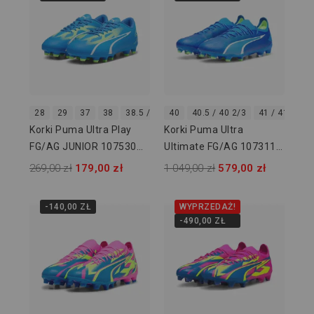
28
29
37
38
38.5 / 38 2/3
40
40.5 / 40 2/3
41 / 41 1/3
Korki Puma Ultra Play
Korki Puma Ultra
FG/AG JUNIOR 107530
Ultimate FG/AG 107311
03
03
269,00 zł
179,00 zł
1 049,00 zł
579,00 zł
-140,00 ZŁ
WYPRZEDAŻ!
-490,00 ZŁ