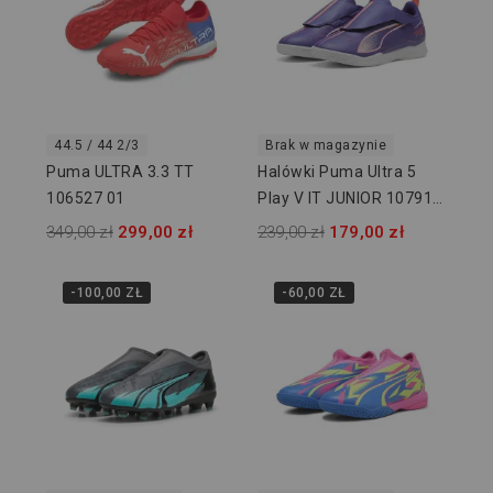
44.5 / 44 2/3
Brak w magazynie
Puma ULTRA 3.3 TT
Halówki Puma Ultra 5
106527 01
Play V IT JUNIOR 107912
01
349,00 zł
299,00 zł
239,00 zł
179,00 zł
-100,00 ZŁ
-60,00 ZŁ