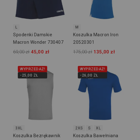
L
M
Spodenki Damskie
Koszulka Macron Iron
Macron Wonder 730407
20520301
69,00 zł
45,00 zł
175,00 zł
135,00 zł
WYPRZEDAŻ!
WYPRZEDAŻ!
-25,00 ZŁ
-26,00 ZŁ
3XL
2XS
S
XL
Koszulka Bezrękawnik
Koszulka Bawełniana