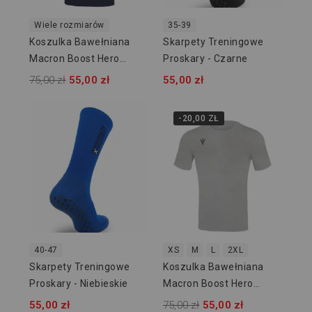
Wiele rozmiarów
35-39
Koszulka Bawełniana
Skarpety Treningowe
Macron Boost Hero
Proskary - Czarne
918707
75,00 zł
55,00 zł
55,00 zł
-20,00 ZŁ
40-47
XS
M
L
2XL
Skarpety Treningowe
Koszulka Bawełniana
Proskary - Niebieskie
Macron Boost Hero
918719
55,00 zł
75,00 zł
55,00 zł