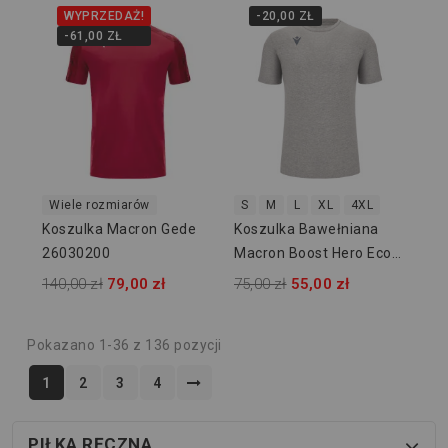
WYPRZEDAŻ!
-20,00 ZŁ
-61,00 ZŁ
Wiele rozmiarów
S
M
L
XL
4XL
Koszulka Macron Gede
Koszulka Bawełniana
26030200
Macron Boost Hero Eco
91881900
140,00 zł
79,00 zł
75,00 zł
55,00 zł
Pokazano 1-36 z 136 pozycji
1
2
3
4
PIŁKA RĘCZNA