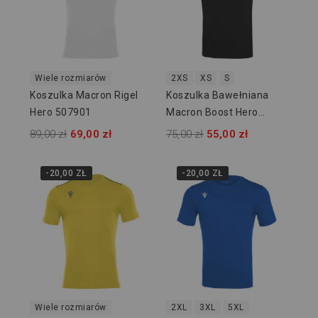
Wiele rozmiarów
2XS
XS
S
Koszulka Macron Rigel
Koszulka Bawełniana
Hero 507901
Macron Boost Hero
918709
89,00 zł
69,00 zł
75,00 zł
55,00 zł
-20,00 ZŁ
-20,00 ZŁ
Wiele rozmiarów
2XL
3XL
5XL