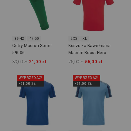
39-42
47-50
2XS
XL
Getry Macron Sprint
Koszulka Bawełniana
59006
Macron Boost Hero
918702
39,00 zł
21,00 zł
75,00 zł
55,00 zł
WYPRZEDAŻ!
WYPRZEDAŻ!
-61,00 ZŁ
-61,00 ZŁ