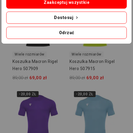
Zaakceptuj wszystkie
Dostosuj
Odrzuć
Wiele rozmiarów
Wiele rozmiarów
Koszulka Macron Rigel
Koszulka Macron Rigel
Hero 507909
Hero 507915
89,00 zł
69,00 zł
89,00 zł
69,00 zł
-20,00 ZŁ
-20,00 ZŁ