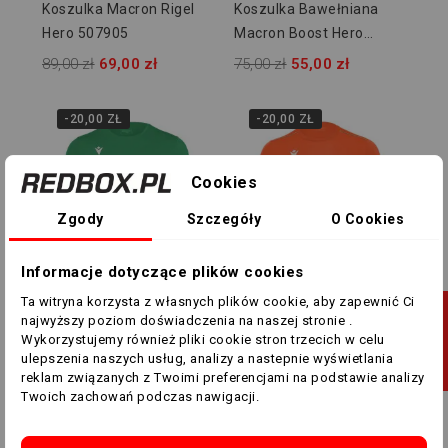
Koszulka Macron Rigel
Koszulka Bawełniana
Hero 507905
Macron Boost Hero
918703
89,00 zł
69,00 zł
75,00 zł
55,00 zł
-20,00 ZŁ
-20,00 ZŁ
Cookies
Zgody
Szczegóły
O Cookies
Informacje dotyczące plików cookies
Ta witryna korzysta z własnych plików cookie, aby zapewnić Ci
J
XL
2XL
5XL
Wiele rozmiarów
najwyższy poziom doświadczenia na naszej stronie .
Koszulka Bawełniana
Koszulka Macron Rigel
Wykorzystujemy również pliki cookie stron trzecich w celu
Macron Boost Hero
Hero 507913
ulepszenia naszych usług, analizy a nastepnie wyświetlania
F
I
L
T
R
U
reklam związanych z Twoimi preferencjami na podstawie analizy
918704
75,00 zł
55,00 zł
89,00 zł
69,00 zł
Twoich zachowań podczas nawigacji.
-20,00 ZŁ
-20,00 ZŁ