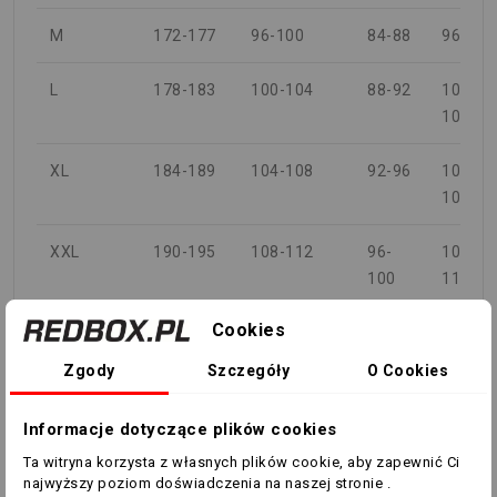
M
172-177
96-100
84-88
96-100
L
178-183
100-104
88-92
100-
104
XL
184-189
104-108
92-96
104-
108
XXL
190-195
108-112
96-
108-
100
112
Cookies
3XL
196-201
112-118
100-
112-
106
118
Zgody
Szczegóły
O Cookies
4XL
202-207
118-124
106-
118-
Informacje dotyczące plików cookies
112
124
Ta witryna korzysta z własnych plików cookie, aby zapewnić Ci
najwyższy poziom doświadczenia na naszej stronie .
5XL
208-212
124-130
112-
124-