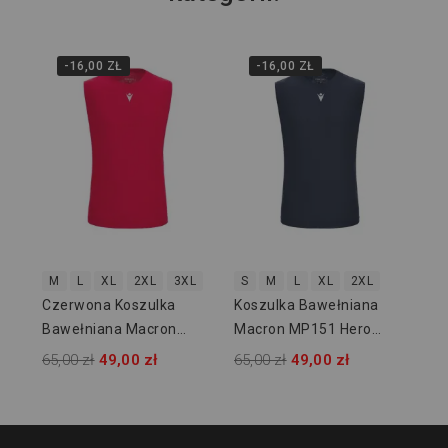
-16,00 ZŁ
-16,00 ZŁ
3X
Ko
Ma
65,
M
L
XL
2XL
3XL
S
M
L
XL
2XL
Czerwona Koszulka
Koszulka Bawełniana
Bawełniana Macron
Macron MP151 Hero
MP151 Hero 907302
907307
65,00 zł
49,00 zł
65,00 zł
49,00 zł