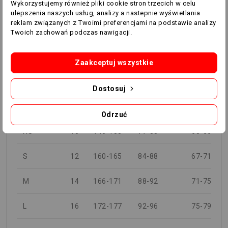
Wykorzystujemy również pliki cookie stron trzecich w celu
118
130
ulepszenia naszych usług, analizy a nastepnie wyświetlania
reklam związanych z Twoimi preferencjami na podstawie analizy
Twoich zachowań podczas nawigacji.
KOBIETA
KLATKA
Zaakceptuj wszystkie
WZROST
PIERSIOWA
TALIA
ROZMIAR
UK
(cm)
(cm)
(cm)
Dostosuj
XXS
8
133-145
71-71
60-63
Odrzuć
XS
10
146-158
77-83
63-66
S
12
160-165
84-88
67-71
M
14
166-171
88-92
71-75
L
16
172-177
92-96
75-79