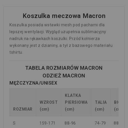
Koszulka meczowa Macron
Koszulka posiada wstawki mesh pod pachami dla
lepszej wentylacji. Wygląd uzupełnia sublimacyjny
nadruk na rękawkach koszulki. Przód kołnierza
wykonany jest z dzianiny, a tył z bazowego materiału
tshirtu.
TABELA ROZMIARÓW MACRON
ODZIEŻ MACRON
MĘŻCZYZNA/UNISEX
KLATKA
WZROST
PIERSIOWA
TALIA
BIODR
ROZMIAR
(cm)
(cm)
(cm)
(cm)
S
159-171
88-96
74-79
88-94