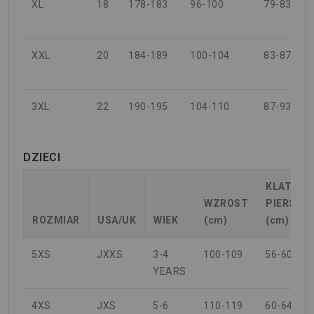
XL
18
178-183
96-100
79-83
XXL
20
184-189
100-104
83-87
3XL
22
190-195
104-110
87-93
DZIECI
KLATKA
WZROST
PIERSIO
ROZMIAR
USA/UK
WIEK
(cm)
(cm)
5XS
JXXS
3-4
100-109
56-60
YEARS
4XS
JXS
5-6
110-119
60-64