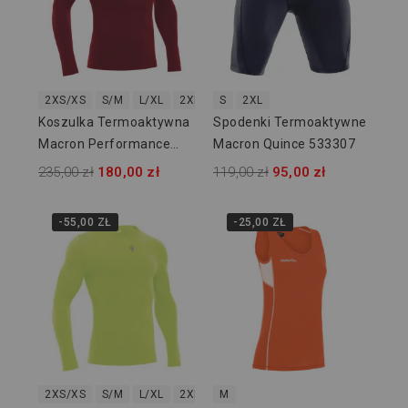
2XS/XS
S/M
L/XL
2XL/3XL
S
2XL
Koszulka Termoaktywna
Spodenki Termoaktywne
Macron Performance
Macron Quince 533307
916114
235,00 zł
180,00 zł
119,00 zł
95,00 zł
-55,00 ZŁ
-25,00 ZŁ
2XS/XS
S/M
L/XL
2XL/3XL
M