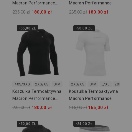
Macron Performance
Macron Performance
916103
916107
235,00 zł
180,00 zł
235,00 zł
180,00 zł
-55,00 ZŁ
-50,00 ZŁ
4XS/3XS
2XS/XS
S/M
L/XL
2XS/XS
2XL/3XL
S/M
L/XL
2XL/3XL
Koszulka Termoaktywna
Koszulka Termoaktywna
Macron Performance
Macron Performance
916109
915901
235,00 zł
180,00 zł
215,00 zł
165,00 zł
-50,00 ZŁ
-24,00 ZŁ