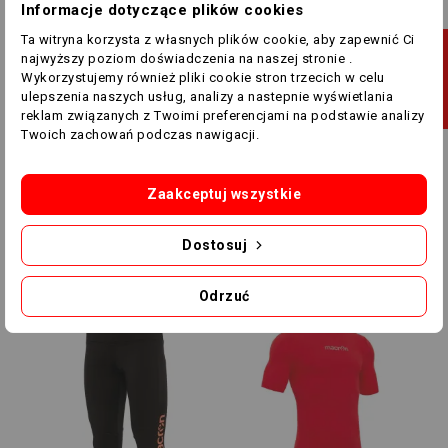
Informacje dotyczące plików cookies
Ta witryna korzysta z własnych plików cookie, aby zapewnić Ci
J
najwyższy poziom doświadczenia na naszej stronie .
Wykorzystujemy również pliki cookie stron trzecich w celu
ulepszenia naszych usług, analizy a nastepnie wyświetlania
F
I
L
T
R
U
reklam związanych z Twoimi preferencjami na podstawie analizy
Twoich zachowań podczas nawigacji.
S
M
M
Zaakceptuj wszystkie
Spodenki Joggingowe
Spodenki Joggingowe
Damskie Macron Bopha
Macron Gaston 702709
Dostosuj
702009
149,00 zł
99,00 zł
150,00 zł
115,00 zł
Odrzuć
-40,00 ZŁ
-50,00 ZŁ