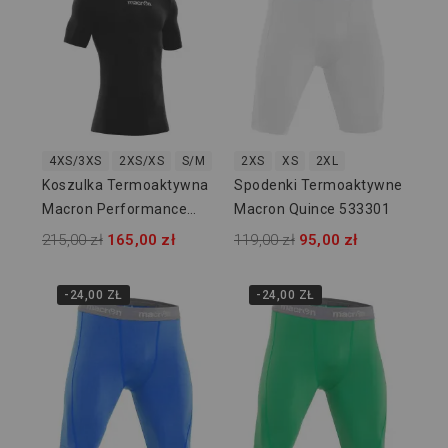
4XS/3XS
2XS/XS
S/M
L/XL
2XS
2XL/3XL
XS
2XL
Koszulka Termoaktywna
Spodenki Termoaktywne
Macron Performance
Macron Quince 533301
915909
215,00 zł
165,00 zł
119,00 zł
95,00 zł
-24,00 ZŁ
-24,00 ZŁ