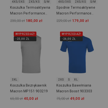
4XS/3XS
2XS/XS
S/M
L/XL
4XS/3XS
2XL/3XL
2XS/XS
S/M
L/XL
Koszulka Termoaktywna
Spodnie Termoaktywne
Macron Performance
Macron Performance
916105
916209
235,00 zł
180,00 zł
229,00 zł
179,00 zł
WYPRZEDAŻ!
WYPRZEDAŻ!
-25,00 ZŁ
-26,00 ZŁ
3XL
2XS
S
XL
Koszulka Bezrękawnik
Koszulka Bawełniana
Macron MP151 903219
Macron Boost 903303
65,00 zł
40,00 zł
75,00 zł
49,00 zł