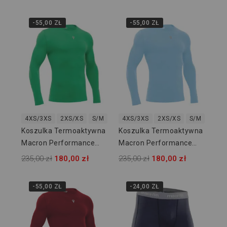
-55,00 ZŁ
-55,00 ZŁ
4XS/3XS
2XS/XS
S/M
L/XL
4XS/3XS
2XL/3XL
2XS/XS
S/M
L/XL
Koszulka Termoaktywna
Koszulka Termoaktywna
Macron Performance
Macron Performance
916104
916110
235,00 zł
180,00 zł
235,00 zł
180,00 zł
-55,00 ZŁ
-24,00 ZŁ