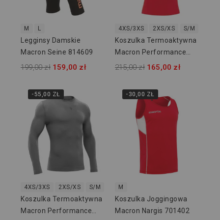
M
L
4XS/3XS
2XS/XS
S/M
L/XL
Legginsy Damskie
Koszulka Termoaktywna
Macron Seine 814609
Macron Performance
915902
199,00 zł
159,00 zł
215,00 zł
165,00 zł
-55,00 ZŁ
-30,00 ZŁ
4XS/3XS
2XS/XS
S/M
L/XL
M
2XL/3XL
Koszulka Termoaktywna
Koszulka Joggingowa
Macron Performance
Macron Nargis 701402