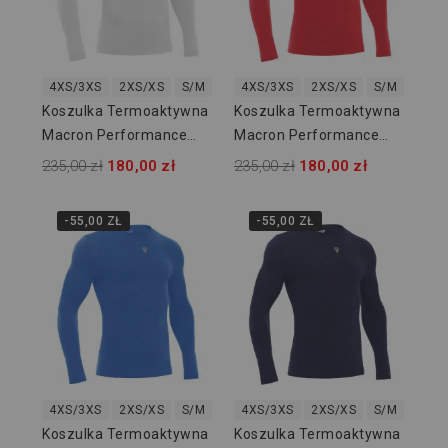
4XS/3XS
2XS/XS
S/M
L/XL
4XS/3XS
2XL/3XL
2XS/XS
S/M
L/XL
Koszulka Termoaktywna
Koszulka Termoaktywna
Macron Performance
Macron Performance
916101
916102
235,00 zł
180,00 zł
235,00 zł
180,00 zł
-55,00 ZŁ
-55,00 ZŁ
4XS/3XS
2XS/XS
S/M
L/XL
4XS/3XS
2XL/3XL
2XS/XS
S/M
L/XL
Koszulka Termoaktywna
Koszulka Termoaktywna