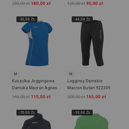
916128
235,00 zł
180,00 zł
125,00 zł
95,00 zł
-30,00 ZŁ
-44,00 ZŁ
M
M
Koszulka Joggingowa
Legginsy Damskie
Damska Macron Agnes
Macron Butan 922309
701803
145,00 zł
115,00 zł
209,00 zł
165,00 zł
-70,00 ZŁ
-55,00 ZŁ