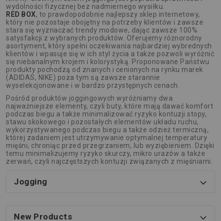
wydolności fizycznej bez nadmiernego wysiłku.
RED BOX
, to prawdopodobnie najlepszy sklep internetowy,
który nie pozostaje obojętny na potrzeby klientów i zawsze
stara się wyznaczać trendy modowe, dając zawsze 100%
satysfakcji z wybranych produktów. Oferujemy różnorodny
asortyment, który spełni oczekiwania najbardziej wybrednych
klientów i wpasuje się w ich styl życia a także pozwoli wyróżnić
się niebanalnym krojem i kolorystyką. Proponowane Państwu
produkty pochodzą od znanych i cenionych na rynku marek
(ADIDAS, NIKE) poza tym są zawsze starannie
wyselekcjonowane i w bardzo przystępnych cenach.
Pośród produktów joggingowych wyróżniamy dwa
najważniejsze elementy, czyli buty, które mają dawać komfort
podczas biegu a także minimalizować ryzyko kontuzji stopy,
stawu skokowego i pozostałych elementów układu ruchu,
wykorzystywanego podczas biegu a także odzież termiczną,
której zadaniem jest utrzymywanie optymalnej temperatury
mięśni, chroniąc przed przegrzaniem, lub wyziębieniem. Dzięki
temu minimalizujemy ryzyko skurczy, mikro urazów a także
zerwań, czyli najczęstszych kontuzji związanych z mięśniami.
Jogging
New Products