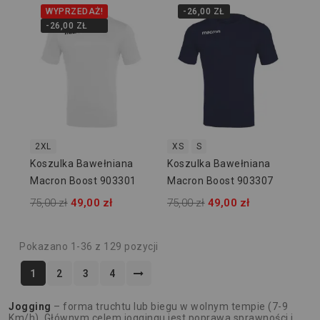
WYPRZEDAŻ!
-26,00 ZŁ
-26,00 ZŁ
2XL
XS
S
Koszulka Bawełniana
Koszulka Bawełniana
Macron Boost 903301
Macron Boost 903307
75,00 zł
49,00 zł
75,00 zł
49,00 zł
Pokazano 1-36 z 129 pozycji
1
2
3
4
Jogging
– forma truchtu lub biegu w wolnym tempie (7-9
Km/h). Głównym celem joggingu jest poprawa sprawności i