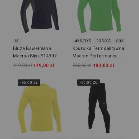
M
4XS/3XS
2XS/XS
S/M
L/XL
Bluza Bawełniana
Koszulka Termoaktywna
Macron Bliss 914907
Macron Performance
916116
219,00 zł
149,00 zł
235,00 zł
180,00 zł
-55,00 ZŁ
-50,00 ZŁ