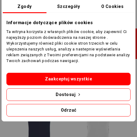
Zgody
Szczegóły
O Cookies
Informacje dotyczące plików cookies
Ta witryna korzysta z własnych plików cookie, aby zapewnić Ci
J
najwyższy poziom doświadczenia na naszej stronie .
Wykorzystujemy również pliki cookie stron trzecich w celu
ulepszenia naszych usług, analizy a nastepnie wyświetlania
F
I
L
T
R
U
reklam związanych z Twoimi preferencjami na podstawie analizy
Wiele rozmiarów
Wiele rozmiarów
Twoich zachowań podczas nawigacji.
Koszulka Macron Polis
Koszulka Macron Polis
50810401
50810301
Zaakceptuj wszystkie
115,00 zł
89,00 zł
115,00 zł
89,00 zł
Dostosuj
-20,00 ZŁ
-26,00 ZŁ
Odrzuć