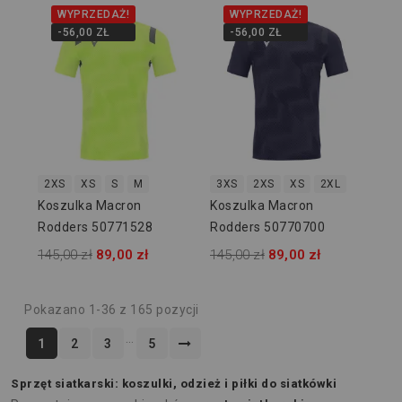
WYPRZEDAŻ!
WYPRZEDAŻ!
-56,00 ZŁ
-56,00 ZŁ
2XS
XS
S
M
3XS
2XS
XS
2XL
Koszulka Macron
Koszulka Macron
Rodders 50771528
Rodders 50770700
145,00 zł
89,00 zł
145,00 zł
89,00 zł
Pokazano 1-36 z 165 pozycji
…
1
2
3
5
Sprzęt siatkarski: koszulki, odzież i piłki do siatkówki