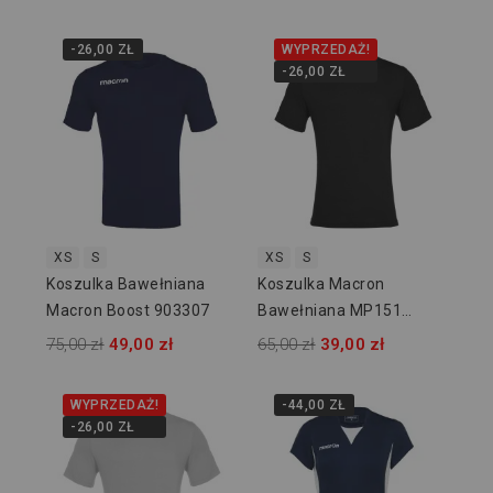
-26,00 ZŁ
WYPRZEDAŻ!
-26,00 ZŁ
XS
S
XS
S
Koszulka Bawełniana
Koszulka Macron
Macron Boost 903307
Bawełniana MP151
902609
75,00 zł
49,00 zł
65,00 zł
39,00 zł
WYPRZEDAŻ!
-44,00 ZŁ
-26,00 ZŁ