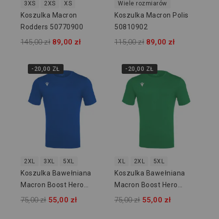
3XS
2XS
XS
Wiele rozmiarów
Koszulka Macron
Koszulka Macron Polis
Rodders 50770900
50810902
145,00 zł
89,00 zł
115,00 zł
89,00 zł
-20,00 ZŁ
-20,00 ZŁ
2XL
3XL
5XL
XL
2XL
5XL
Koszulka Bawełniana
Koszulka Bawełniana
Macron Boost Hero
Macron Boost Hero
918703
918704
75,00 zł
55,00 zł
75,00 zł
55,00 zł