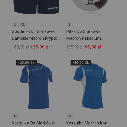
L
XL
5
Spodenki Do Siatkówki
Piłka Do Siatkówki
Damskie Macron Krypton
Macron Palladium
242307
5910251
160,00 zł
125,00 zł
125,00 zł
95,00 zł
-25,00 ZŁ
-40,00 ZŁ
M
M
Koszulka Do Siatkówki
Koszulka Macron Iron