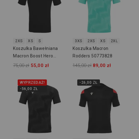
2XS
XS
S
3XS
2XS
XS
2XL
Koszulka Bawełniana
Koszulka Macron
Macron Boost Hero
Rodders 50773828
918709
75,00 zł
55,00 zł
145,00 zł
89,00 zł
WYPRZEDAŻ!
-26,00 ZŁ
-56,00 ZŁ