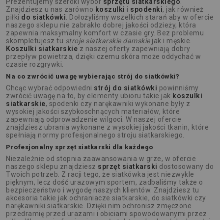
Prezentujemy szeroki wybór
sprzętu siatkarskiego
.
Znajdziesz u nas zarówno
koszulki
i
spodenki
, jak również
piłki
do siatkówki
. Dołożyliśmy wszelkich starań aby w ofercie
naszego sklepu nie zabrakło dobrej jakości odzieży, która
zapewnia maksymalny komfort w czasie gry. Bez problemu
skompletujesz tu
stroje siatkarskie damskie
jak i męskie.
Koszulki siatkarskie
z naszej oferty zapewniają dobry
przepływ powietrza, dzięki czemu skóra może oddychać w
czasie rozgrywki.
Na co zwrócić uwagę wybierając strój do siatkówki?
Chcąc wybrać odpowiedni
strój do siatkówki
powinniśmy
zwrócić uwagę na to, by elementy ubioru takie jak
koszulki
siatkarskie
, spodenki czy narękawniki wykonane były z
wysokiej jakości szybkoschnących materiałów, które
zapewniają odprowadzenie wilgoci. W naszej ofercie
znajdziesz ubrania wykonane z wysokiej jakości tkanin, które
spełniają normy profesjonalnego stroju siatkarskiego.
Profesjonalny sprzęt siatkarski dla każdego
Niezależnie od stopnia zaawansowania w grze, w ofercie
naszego sklepu znajdziesz
sprzęt siatkarski
dostosowany do
Twoich potrzeb. Z racji tego, że siatkówka jest niezwykle
pięknym, lecz dość urazowym sportem, zadbaliśmy także o
bezpieczeństwo i wygodę naszych klientów. Znajdziesz tu
akcesoria takie jak ochraniacze siatkarskie, do siatkówki czy
narękawniki siatkarskie. Dzięki nim ochronisz zmęczone
przedramię przed urazami i obiciami spowodowanymi przez