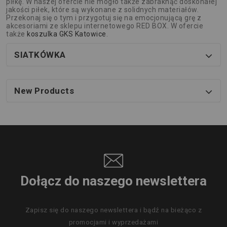
piłkę. W naszej ofercie nie mogło także zabraknąć doskonałej
jakości piłek, które są wykonane z solidnych materiałów.
Przekonaj się o tym i przygotuj się na emocjonującą grę z
akcesoriami ze sklepu internetowego RED BOX. W ofercie
także
koszulka GKS Katowice
.
SIATKÓWKA
New Products
Dołącz do naszego newslettera
Zapisz się do naszego newslettera i bądź na bieżąco z
promocjami i wyprzedażami