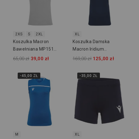
2XS
S
2XL
XL
Koszulka Macron
Koszulka Damska
Bawełniana MP151
Macron Iridium
902619
20490701
65,00 zł
39,00 zł
169,00 zł
125,00 zł
-45,00 ZŁ
-35,00 ZŁ
M
XL