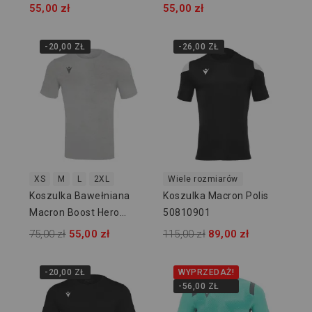
55,00 zł
55,00 zł
-20,00 ZŁ
-26,00 ZŁ
XS
M
L
2XL
Wiele rozmiarów
Koszulka Bawełniana
Koszulka Macron Polis
Macron Boost Hero
50810901
918719
75,00 zł
55,00 zł
115,00 zł
89,00 zł
-20,00 ZŁ
WYPRZEDAŻ!
-56,00 ZŁ