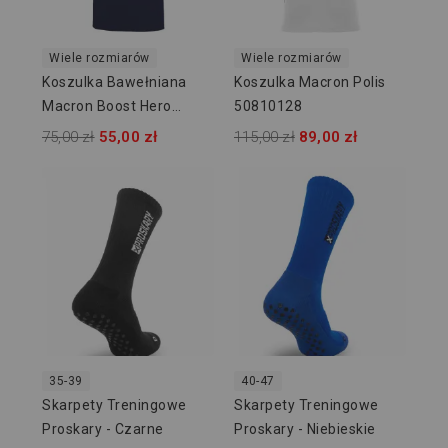
Wiele rozmiarów
Wiele rozmiarów
Koszulka Bawełniana
Koszulka Macron Polis
Macron Boost Hero
50810128
918707
75,00 zł
55,00 zł
115,00 zł
89,00 zł
35-39
40-47
Skarpety Treningowe
Skarpety Treningowe
Proskary - Czarne
Proskary - Niebieskie