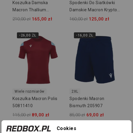
Koszulka Damska
Spodenki Do Siatkówki
Macron Thallium
Damskie Macron Krypton
20500301
Hero 242407
210,00 zł
165,00 zł
160,00 zł
125,00 zł
-26,00 ZŁ
-16,00 ZŁ
Wiele rozmiarów
2XL
Koszulka Macron Polis
Spodenki Macron
50811410
Bismuth 205907
115,00 zł
89,00 zł
85,00 zł
69,00 zł
Cookies
-26,00 ZŁ
-26,00 ZŁ