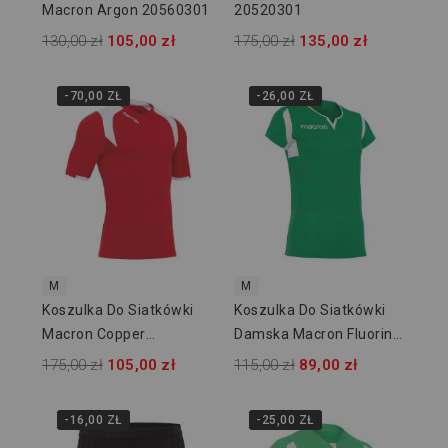
Macron Argon 20560301
20520301
130,00 zł
105,00 zł
175,00 zł
135,00 zł
-70,00 ZŁ
-26,00 ZŁ
M
M
Koszulka Do Siatkówki
Koszulka Do Siatkówki
Macron Copper
Damska Macron Fluorine
20340201
20570401
175,00 zł
105,00 zł
115,00 zł
89,00 zł
-16,00 ZŁ
-25,00 ZŁ