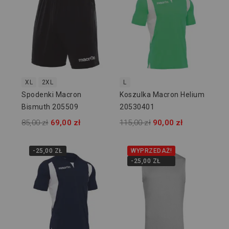
XL
2XL
L
Spodenki Macron
Koszulka Macron Helium
Bismuth 205509
20530401
85,00 zł
69,00 zł
115,00 zł
90,00 zł
-25,00 ZŁ
WYPRZEDAŻ!
-25,00 ZŁ