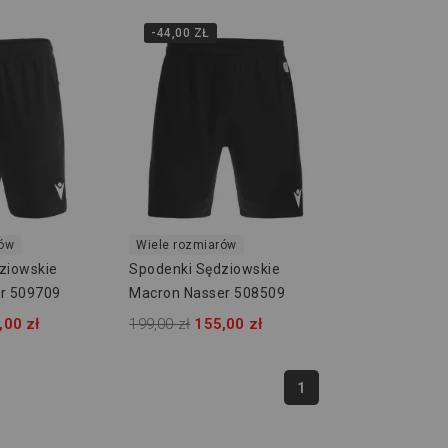
-44,00 ZŁ
rów
Wiele rozmiarów
ziowskie
Spodenki Sędziowskie
r 509709
Macron Nasser 508509
,00 zł
199,00 zł
155,00 zł
1