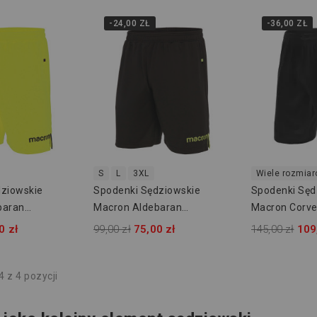
-24,00 ZŁ
-36,00 ZŁ
S
L
3XL
Wiele rozmia
dziowskie
Spodenki Sędziowskie
Spodenki Sęd
baran
Macron Aldebaran
Macron Corve
50720915
0 zł
99,00 zł
75,00 zł
145,00 zł
109
 z 4 pozycji