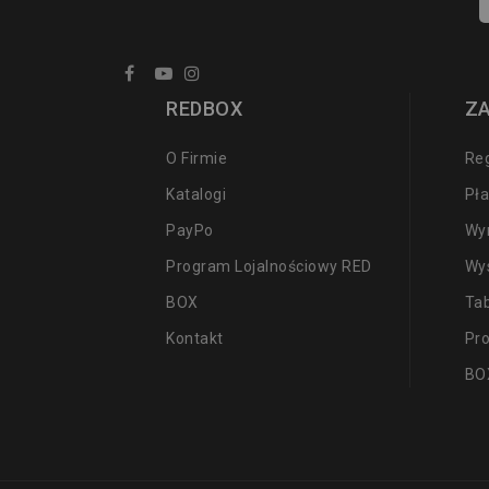
REDBOX
Z
O Firmie
Re
Katalogi
Pła
PayPo
Wy
Program Lojalnościowy RED
Wy
BOX
Ta
Kontakt
Pr
BO