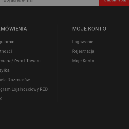
AMÓWIENIA
MOJE KONTO
gulamin
Logowanie
tności
Rejestracja
miana/zwrot Towaru
Moje Konto
syłka
bela Rozmiarów
ogram Lojalnościowy RED
X