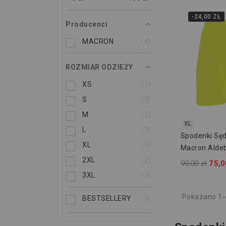
-24,00 ZŁ
Producenci
MACRON
4
ROZMIAR ODZIEŻY
XS
1
S
3
M
2
XL
L
3
Spodenki Sę
XL
3
Macron Alde
50721509
2XL
2
99,00 zł
75,0
3XL
3
Pokazano 1-4
BESTSELLERY
3