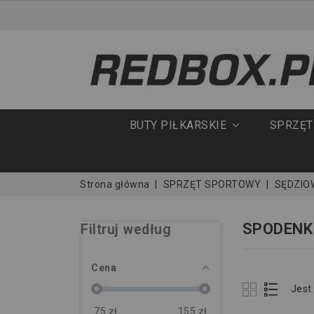
BUTY PIŁKARSKIE
SPRZĘ
Strona główna
SPRZĘT SPORTOWY
SĘDZIO
SPODENK
Filtruj według
Cena
Jest
75
zł
155
zł