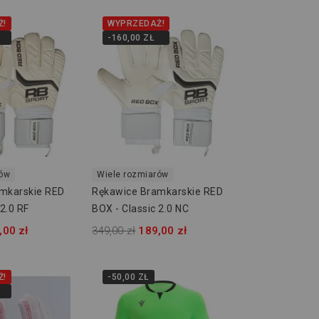
Ż!
WYPRZEDAŻ!
-160,00 ZŁ
rów
Wiele rozmiarów
mkarskie RED
Rękawice Bramkarskie RED
 2.0 RF
BOX - Classic 2.0 NC
,00 zł
349,00 zł
189,00 zł
Ż!
-50,00 ZŁ