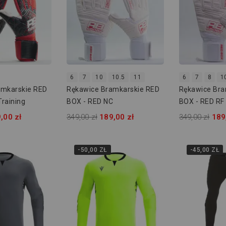
6
7
10
10.5
11
6
7
8
1
amkarskie RED
Rękawice Bramkarskie RED
Rękawice Bra
raining
BOX - RED NC
BOX - RED RF
,00 zł
349,00 zł
189,00 zł
349,00 zł
189
-50,00 ZŁ
-45,00 ZŁ