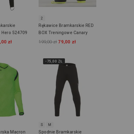
2
karskie
Rękawice Bramkarskie RED
 Hero 524709
BOX Treningowe Canary
,00 zł
199,00 zł
79,00 zł
-75,00 ZŁ
S
M
rska Macron
Spodnie Bramkarskie