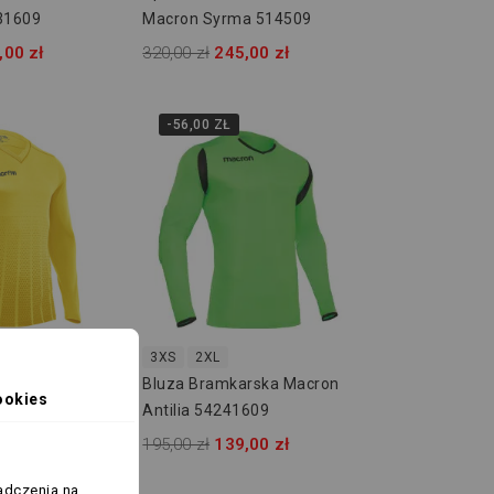
31609
Macron Syrma 514509
,00 zł
320,00 zł
245,00 zł
-56,00 ZŁ
3XS
2XL
rska Macron
Bluza Bramkarska Macron
ookies
05
Antilia 54241609
,00 zł
195,00 zł
139,00 zł
adczenia na