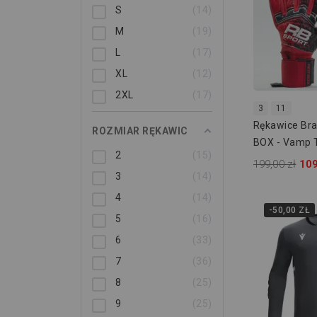
S
14
M
19
L
17
XL
12
2XL
17
3
11
Rękawice Br
ROZMIAR RĘKAWIC
BOX - Vamp T
2
15
199,00 zł
109
3
14
4
14
-50,00 ZŁ
5
16
6
33
7
36
8
25
9
25