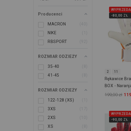
WYPRZEDA
Producenci
-80,00 ZŁ
MACRON
40
NIKE
1
RBSPORT
92
ROZMIAR ODZIEŻY
35-40
8
2
11
41-45
8
Rękawice Br
BOX - Naranja
ROZMIAR ODZIEŻY
199,00 zł
119
122-128 (XS)
1
3XS
17
WYPRZEDA
2XS
10
-90,00 ZŁ
XS
8