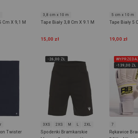
m
3,8 cm x 10 m
5 cm x 10 m
,5 Cm X 9,1 M
Tape Biały 3,8 Cm X 9.1 M
Tape Biały 5 
15,00 zł
19,00 zł
-26,00 ZŁ
WYPRZEDA
-139,00 ZŁ
r
3XS
2XS
M
L
2XL
7
on Twister
Spodenki Bramkarskie
Rękawice Bra