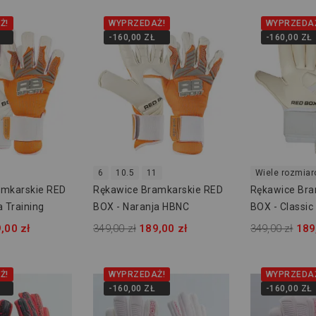
Ż!
WYPRZEDAŻ!
WYPRZEDA
-160,00 ZŁ
-160,00 ZŁ
6
10.5
11
Wiele rozmia
amkarskie RED
Rękawice Bramkarskie RED
Rękawice Bra
 Training
BOX - Naranja HBNC
BOX - Classic
,00 zł
349,00 zł
189,00 zł
349,00 zł
189
Ż!
WYPRZEDAŻ!
WYPRZEDA
-160,00 ZŁ
-160,00 ZŁ