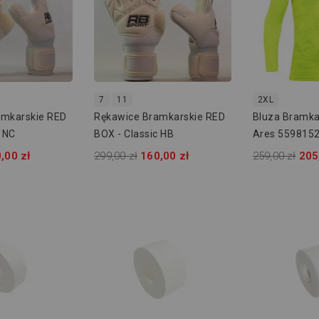
7
11
2XL
amkarskie RED
Rękawice Bramkarskie RED
Bluza Bramka
c NC
BOX - Classic HB
Ares 559815
,00 zł
299,00 zł
160,00 zł
259,00 zł
205