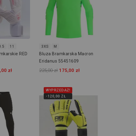
0.5
11
3XS
M
mkarskie RED
Bluza Bramkarska Macron
Eridanus 55451609
,00 zł
225,00 zł
175,00 zł
WYPRZEDAŻ!
-120,00 ZŁ