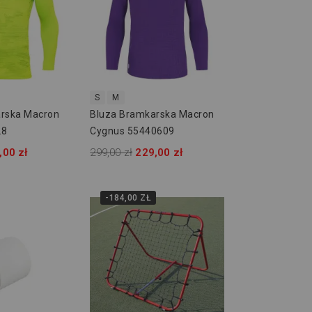
S
M
rska Macron
Bluza Bramkarska Macron
28
Cygnus 55440609
,00 zł
299,00 zł
229,00 zł
-184,00 ZŁ