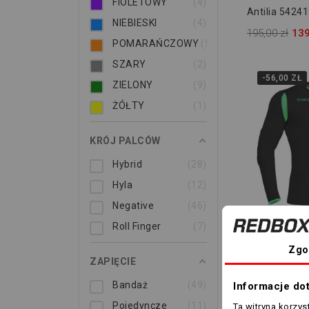
FIOLETOWY
4
Antilia 5424
NIEBIESKI
4
195,00 zł
139
POMARAŃCZOWY
5
SZARY
2
-56,00 ZŁ
ZIELONY
9
ŻÓŁTY
1
KRÓJ PALCÓW
Hybrid
28
Hyla
12
Negative
46
3XS
2XL
Roll Finger
7
Bluza Bramk
Zgo
Antilia 5424
ZAPIĘCIE
195,00 zł
139
Bandaż
49
Informacje do
Pojedyncze
11
Ta witryna korzy