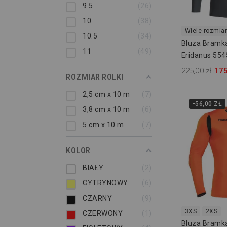
9.5
26
10
38
Wiele rozmia
10.5
34
Bluza Bramk
11
49
Eridanus 55
225,00 zł
175
ROZMIAR ROLKI
2,5 cm x 10 m
7
-56,00 ZŁ
3,8 cm x 10 m
6
5 cm x 10 m
7
KOLOR
BIAŁY
2
CYTRYNOWY
6
CZARNY
9
3XS
2XS
CZERWONY
1
Bluza Bramk