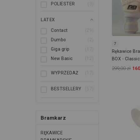
POLIESTER
3
LATEX
Contact
29
Dumbo
2
7
Giga grip
17
Rękawice Br
New Basic
12
BOX - Classi
299,00 zł
160
WYPRZEDAŻ
17
BESTSELLERY
57
Bramkarz
RĘKAWICE