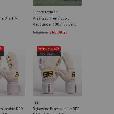
Jeden rozmiar
Cm X 9.1 M
Przyrząd Treningowy
Rebounder 100x100 Cm
RBTX-100
549,00 zł
365,00 zł
Ż!
WYPRZEDAŻ!
-139,00 ZŁ
11
mkarskie RED
Rękawice Bramkarskie RED