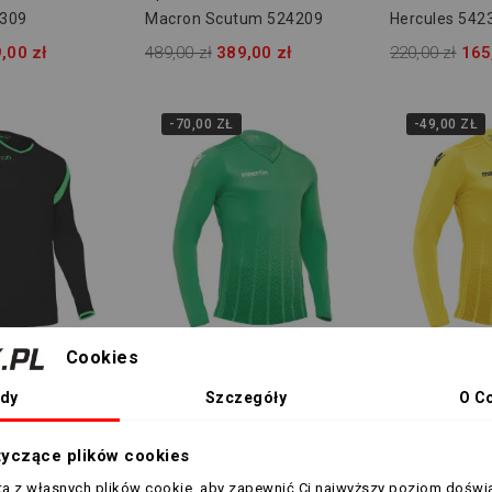
1309
Macron Scutum 524209
Hercules 542
,00 zł
489,00 zł
389,00 zł
220,00 zł
165
-70,00 ZŁ
-49,00 ZŁ
Cookies
XL
S
arska Macron
Bluza Bramkarska Macron
Bluza Bramka
dy
Szczegóły
O C
0916
Gemini 542604
Gemini 5426
,00 zł
209,00 zł
139,00 zł
209,00 zł
160
tyczące plików cookies
sta z własnych plików cookie, aby zapewnić Ci najwyższy poziom doświ