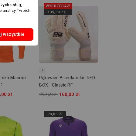
szych usług,
WYPRZEDAŻ!
e analizy Twoich
-139,00 ZŁ
j wszystkie
7
rska Macron
Rękawice Bramkarskie RED
01
BOX - Classic RF
,00 zł
299,00 zł
160,00 zł
-70,00 ZŁ