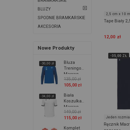
BRAMKARSKIE
BLUZY
2,5 cm x 10 
SPODNIE BRAMKARSKIE
Tape Biały 2
AKCESORIA
12,00 zł
Nowe Produkty
-35,00 ZŁ
Bluza
-30,00 zł
Treningowa
Macron
135,00 zł
SKS...
105,00 zł
Biała
-34,00 zł
Koszulka
Macron
149,00 zł
Elves...
Jeden rozmia
115,00 zł
Ręcznik Macr
Komplet