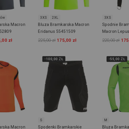
rów
3XS
2XL
3XS
arska Macron
Bluza Bramkarska Macron
Spodnie Bram
452809
Eridanus 55451509
Macron Lepus
,00 zł
225,00 zł
175,00 zł
220,00 zł
175
-100,00 ZŁ
-55,00 ZŁ
S
M
arska Macron
Spodenki Bramkarskie
Bluza Bramka