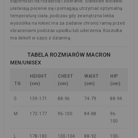
odporności na rozdarcia i ścieranie.
Siatkowe wstawki
ułatwiają pocenie się i pomagają utrzymać optymalną
temperaturę ciała, podczas gdy zewnętrzna lekka
wyściółka na łokieć ma za zadanie chronić ramię przed
obrażeniami podczas upadku lub uderzenia.
Koszulka
ma dekolt w szpic z dzianiną.
TABELA ROZMIARÓW MACRON
MEN/UNISEX
HEIGHT
CHEST
WAIST
HIP
TG
(cm)
(cm)
(cm)
(cm)
S
159-171
88-96
74-79
88-94
M
172-177
96-100
84-88
96-
100
L
178-183
100-104
88-92
100-