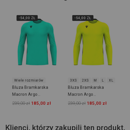
-54,00 ZŁ
-54,00 ZŁ
Wi
Bl
Ma
80
239
Wiele rozmiarów
3XS
2XS
M
L
XL
Bluza Bramkarska
Bluza Bramkarska
Macron Argo
Macron Argo
800002883809
800002881509
239,00 zł
185,00 zł
239,00 zł
185,00 zł
Klienci, którzy zakupili ten produkt,