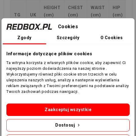
HEIGHT
CHEST
WAIST
HIP
TG
UK
(cm)
(cm)
(cm)
(cm)
Cookies
XXS
8
133-
71-71
60-63
76-
145
82
Zgody
Szczegóły
O Cookies
XS
10
146-
77-83
63-66
82-
Informacje dotyczące plików cookies
158
88
Ta witryna korzysta z własnych plików cookie, aby zapewnić Ci
najwyższy poziom doświadczenia na naszej stronie .
S
12
160-
84-88
67-71
91-
Wykorzystujemy również pliki cookie stron trzecich w celu
ulepszenia naszych usług, analizy a nastepnie wyświetlania
165
95
reklam związanych z Twoimi preferencjami na podstawie analizy
Twoich zachowań podczas nawigacji.
M
14
166-
88-92
71-75
95-
171
99
Zaakceptuj wszystkie
L
16
172-
92-96
75-79
99-
Dostosuj
177
103