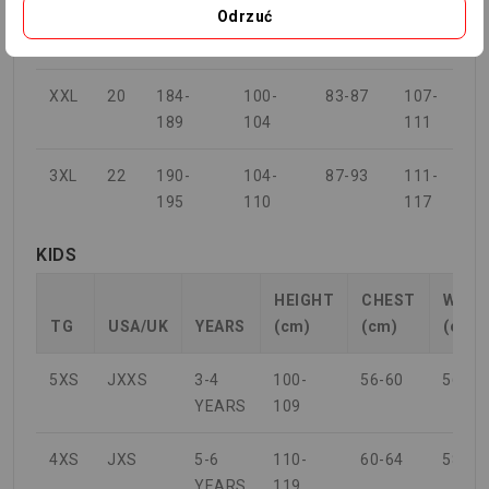
Odrzuć
XL
18
178-
96-100
79-83
103-
183
107
XXL
20
184-
100-
83-87
107-
189
104
111
3XL
22
190-
104-
87-93
111-
195
110
117
KIDS
HEIGHT
CHEST
WAIS
TG
USA/UK
YEARS
(cm)
(cm)
(cm)
5XS
JXXS
3-4
100-
56-60
56-58
YEARS
109
4XS
JXS
5-6
110-
60-64
58-60
YEARS
119