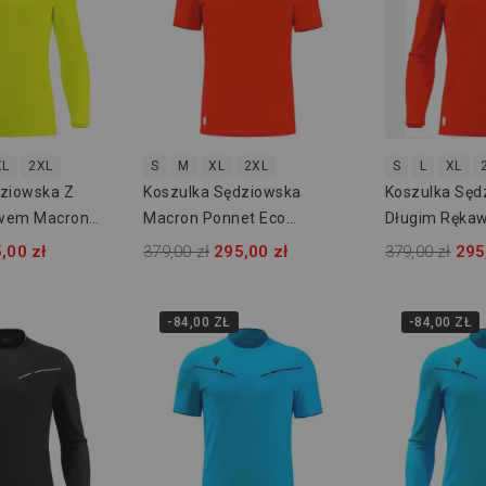
XL
2XL
S
M
XL
2XL
S
L
XL
dziowska Z
Koszulka Sędziowska
Koszulka Sęd
wem Macron
Macron Ponnet Eco
Długim Ręka
800000151500
800000144100
Ponnet Eco 
,00 zł
379,00 zł
295,00 zł
379,00 zł
295
-84,00 ZŁ
-84,00 ZŁ