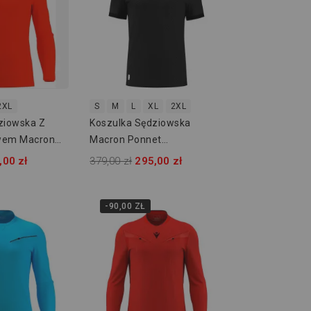
2XL
S
M
L
XL
2XL
ziowska Z
Koszulka Sędziowska
wem Macron
Macron Ponnet
800000154100
800000140900
,00 zł
379,00 zł
295,00 zł
-90,00 ZŁ