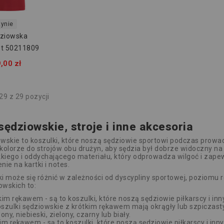
ynie
dziowska
st 50211809
,00 zł
9 z 29 pozycji
sędziowskie, stroje i inne akcesoria
owskie to koszulki, które noszą sędziowie sportowi podczas pro
olorze do strojów obu drużyn, aby sędzia był dobrze widoczny na 
kiego i oddychającego materiału, który odprowadza wilgoć i zape
nie na kartki i notes.
ki może się różnić w zależności od dyscypliny sportowej, poziomu r
owskich to:
kim rękawem - są to koszulki, które noszą sędziowie piłkarscy i in
oszulki sędziowskie z krótkim rękawem mają okrągły lub szpiczasty
ony, niebieski, zielony, czarny lub biały.
im rękawem - są to koszulki, które noszą sędziowie piłkarscy i in