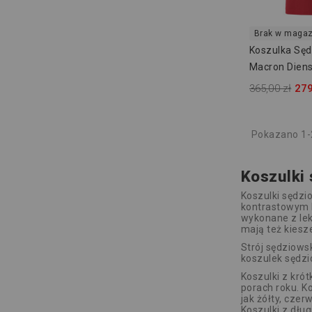
Brak w magaz
Koszulka Sę
Macron Dien
365,00 zł
279
Pokazano 1-2
Koszulki 
Koszulki sędzi
kontrastowym k
wykonane z lek
mają też kiesze
Strój sędziows
koszulek sędzi
Koszulki z krót
porach roku. K
jak żółty, czerw
Koszulki z dług