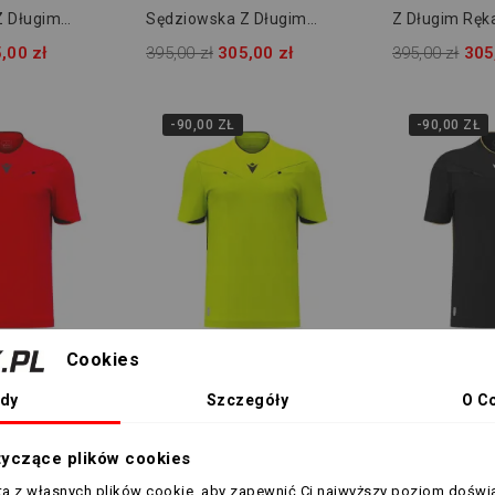
Z Długim
Sędziowska Z Długim
Z Długim Rę
cron Mendez
Rękawem Macron Mendez
Mendez Eco 
,00 zł
395,00 zł
305,00 zł
395,00 zł
305
30922
Eco 800004633709
-90,00 ZŁ
-90,00 ZŁ
Cookies
rów
Wiele rozmiarów
Wiele rozmia
szulka
Żółta Koszulka Sędziowska
Czarna Koszu
dy
Szczegóły
O C
Macron
Macron Mendez Eco
Sędziowska 
800004621809
800004621509
Mendez Eco 
,00 zł
395,00 zł
305,00 zł
395,00 zł
305
tyczące plików cookies
sta z własnych plików cookie, aby zapewnić Ci najwyższy poziom doświ