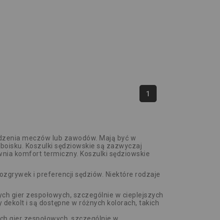
1
wadzenia meczów lub zawodów. Mają być w
boisku. Koszulki sędziowskie są zazwyczaj
wnia komfort termiczny. Koszulki sędziowskie
ozgrywek i preferencji sędziów. Niektóre rodzaje
nych gier zespołowych, szczególnie w cieplejszych
 dekolt i są dostępne w różnych kolorach, takich
nych gier zespołowych, szczególnie w