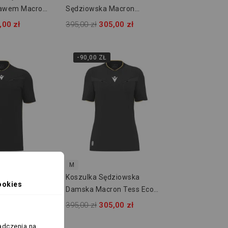
kawem Macron
Sędziowska Macron
800004631509
Mendez Eco 800004623709
,00 zł
395,00 zł
305,00 zł
-90,00 ZŁ
rów
M
lka
Koszulka Sędziowska
ookies
Macron
Damska Macron Tess Eco
800004620922
800004640922
,00 zł
395,00 zł
305,00 zł
adczenia na