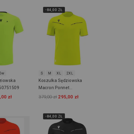
-84,00 ZŁ
rów
S
M
XL
2XL
ziowska
Koszulka Sędziowska
 50751509
Macron Ponnet
800000141500
,00 zł
379,00 zł
295,00 zł
-84,00 ZŁ