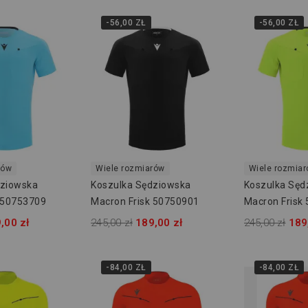
-56,00 ZŁ
-56,00 ZŁ
rów
Wiele rozmiarów
Wiele rozmia
dziowska
Koszulka Sędziowska
Koszulka Sęd
 50753709
Macron Frisk 50750901
Macron Frisk
,00 zł
245,00 zł
189,00 zł
245,00 zł
189
-84,00 ZŁ
-84,00 ZŁ