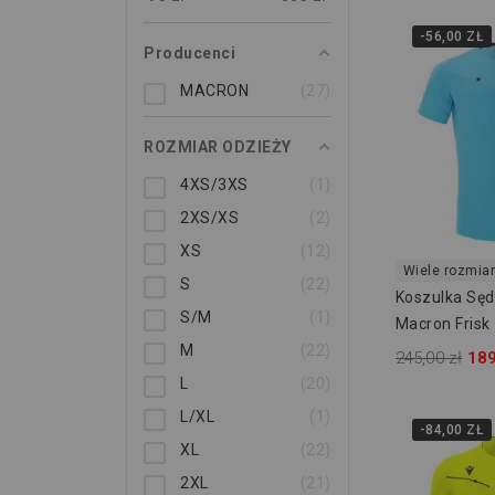
-56,00 ZŁ
Producenci
MACRON
27
ROZMIAR ODZIEŻY
4XS/3XS
1
2XS/XS
2
XS
12
Wiele rozmia
S
22
Koszulka Sę
S/M
1
Macron Frisk
M
22
245,00 zł
189
L
20
L/XL
1
-84,00 ZŁ
XL
22
2XL
21