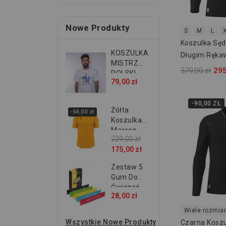
Nowe Produkty
S
M
L
Koszulka Sę
KOSZULKA
Długim Ręka
MISTRZ
Ponnet Eco 
379,00 zł
295
POLSKI
79,00 zł
2026...
-90,00 ZŁ
Żółta
-54,00 zł
Koszulka
Macron...
229,00 zł
175,00 zł
Zestaw 5
Gum Do
Ćwiczeń...
28,00 zł
Wiele rozmia
Wszystkie Nowe Produkty
Czarna Kosz