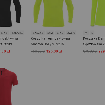
XS/XS
2XL/3XL
2XS/XS
S/M
L/XL
2XL/3XL
M
L
rmoaktywna
Koszulka Termoaktywna
Koszulka Da
 919209
Macron Holly 919215
Sędziowska Z
Rękawem Ma
,00 zł
160,00 zł
125,00 zł
375,00 zł
229
Stephanie 5