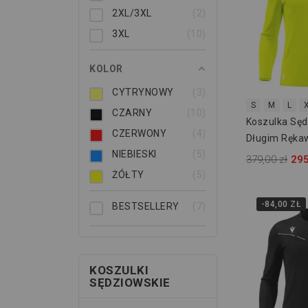
2XL/3XL
2
3XL
10
KOLOR
CYTRYNOWY
3
S
M
L
CZARNY
10
Koszulka Sę
CZERWONY
4
Długim Ręka
NIEBIESKI
5
Ponnet Eco 
379,00 zł
295
ŻÓŁTY
5
-84,00 ZŁ
BESTSELLERY
7
KOSZULKI
SĘDZIOWSKIE