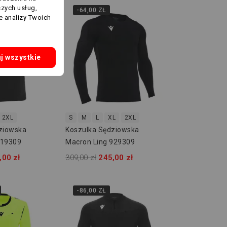
szych usług,
-64,00 ZŁ
e analizy Twoich
j wszystkie
2XL
S
M
L
XL
2XL
ziowska
Koszulka Sędziowska
919309
Macron Ling 929309
,00 zł
309,00 zł
245,00 zł
-86,00 ZŁ