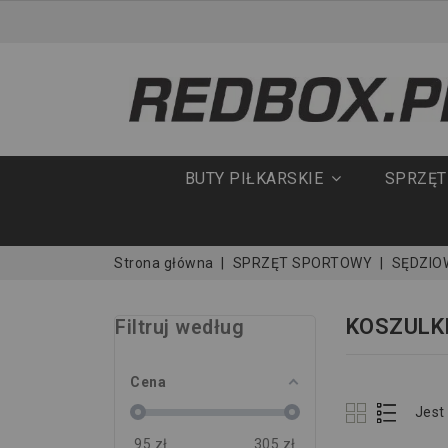
BUTY PIŁKARSKIE
SPRZĘ
Strona główna
SPRZĘT SPORTOWY
SĘDZIO
KOSZULK
Filtruj według
Cena
Jest
95
zł
305
zł