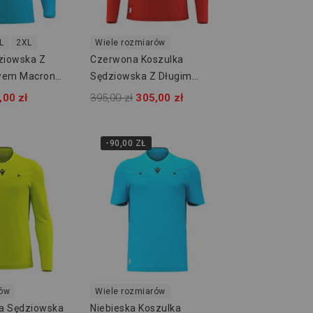
L
2XL
Wiele rozmiarów
ziowska Z
Czerwona Koszulka
wem Macron
Sędziowska Z Długim
800000153700
Rękawem Macron Mendez
,00 zł
395,00 zł
305,00 zł
Eco 800004631809
-90,00 ZŁ
rów
Wiele rozmiarów
ka Sędziowska
Niebieska Koszulka