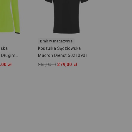
Brak w magazynie
mska
Koszulka Sędziowska
 Długim
Macron Dienst 50210901
cron
,00 zł
365,00 zł
279,00 zł
1901509