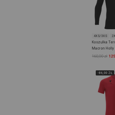
4XS/3XS
2
Koszulka Te
Macron Holly
160,00 zł
125
-86,00 ZŁ