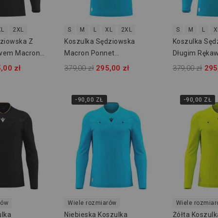
XL
2XL
S
M
L
XL
2XL
S
M
L
X
dziowska Z
Koszulka Sędziowska
Koszulka Sęd
wem Macron
Macron Ponnet
Długim Ręka
800000150900
800000143700
Ponnet Eco 
,00 zł
379,00 zł
295,00 zł
379,00 zł
295
-90,00 ZŁ
-90,00 ZŁ
rów
Wiele rozmiarów
Wiele rozmia
ulka
Niebieska Koszulka
Żółta Koszul