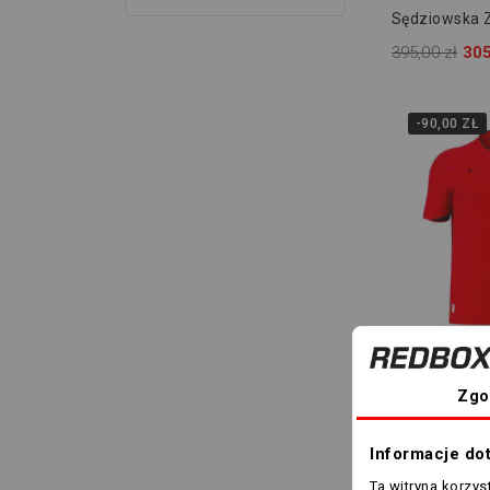
Sędziowska 
Rękawem Ma
395,00 zł
305
Eco 8000046
-90,00 ZŁ
Wiele rozmia
Czerwona Ko
Zgo
Sędziowska 
Mendez Eco 
395,00 zł
305
Informacje do
Ta witryna korzy