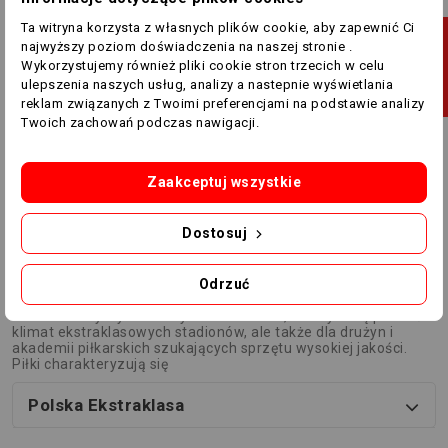
Piłka Adidas Ekstraklasa
Ta witryna korzysta z własnych plików cookie, aby zapewnić Ci
Training JY1298
J
najwyższy poziom doświadczenia na naszej stronie .
129,00 zł
79,00 zł
Wykorzystujemy również pliki cookie stron trzecich w celu
ulepszenia naszych usług, analizy a nastepnie wyświetlania
F
I
L
T
R
U
reklam związanych z Twoimi preferencjami na podstawie analizy
Twoich zachowań podczas nawigacji.
Pokazano 1-3 z 3 pozycji
1
Zaakceptuj wszystkie
Piłki z oficjalnym logo Ekstraklasy to idealny wybór dla fanów
polskiej piłki nożnej, trenerów oraz klubów, które chcą
Dostosuj
trenować i grać z profesjonalnym sprzętem. W tej kategorii
znajdziesz wyłącznie piłki inspirowane najwyższą klasą
rozgrywkową w Polsce – od modeli treningowych po oficjalne
Odrzuć
repliki meczowe.
To doskonały wybór nie tylko dla kibiców, którzy chcą poczuć
klimat ekstraklasowych stadionów, ale także dla drużyn i
akademii piłkarskich szukających sprzętu wysokiej jakości.
Piłki charakteryzują się
Polska Ekstraklasa