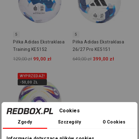
5
5
Piłka Adidas Ekstraklasa
Piłka Adidas Ekstraklasa
Training KE5152
26/27 Pro KE5151
129,00 zł
99,00 zł
649,00 zł
399,00 zł
WYPRZEDAŻ!
-50,00 ZŁ
Cookies
Zgody
Szczegóły
O Cookies
4
Informacje dotyczące plików cookies