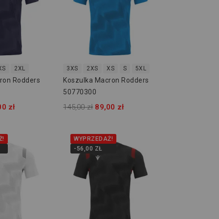
XS
2XL
3XS
2XS
XS
S
5XL
ron Rodders
Koszulka Macron Rodders
50770300
00 zł
145,00 zł
89,00 zł
Ż!
WYPRZEDAŻ!
-56,00 ZŁ