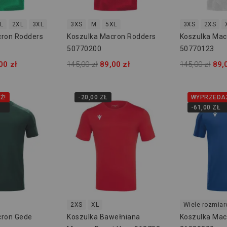
L
2XL
3XL
3XS
M
5XL
3XS
2XS
cron Rodders
Koszulka Macron Rodders
Koszulka Mac
50770200
50770123
00 zł
145,00 zł
89,00 zł
145,00 zł
89,
Ż!
-20,00 ZŁ
WYPRZEDA
-61,00 ZŁ
2XS
XL
Wiele rozmia
cron Gede
Koszulka Bawełniana
Koszulka Mac