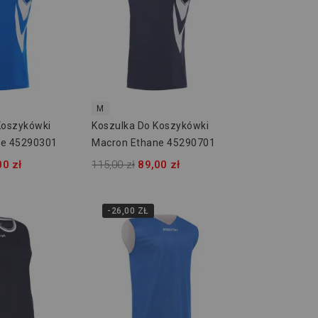
M
Koszykówki
Koszulka Do Koszykówki
ne 45290301
Macron Ethane 45290701
00 zł
115,00 zł
89,00 zł
-26,00 ZŁ