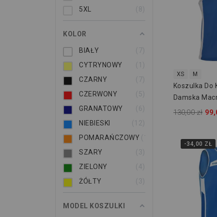
5XL
8
KOLOR
BIAŁY
7
CYTRYNOWY
1
XS
M
CZARNY
7
Koszulka Do 
CZERWONY
5
Damska Macr
GRANATOWY
6
40280301
130,00 zł
99,
NIEBIESKI
12
POMARAŃCZOWY
1
-34,00 ZŁ
SZARY
3
ZIELONY
4
ŻÓŁTY
3
MODEL KOSZULKI