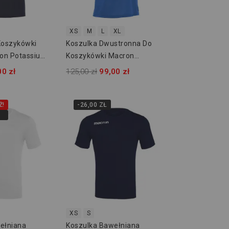
XS
M
L
XL
Koszykówki
Koszulka Dwustronna Do
on Potassium
Koszykówki Macron
Memphys 40200301
00 zł
125,00 zł
99,00 zł
Ż!
-26,00 ZŁ
XS
S
ełniana
Koszulka Bawełniana