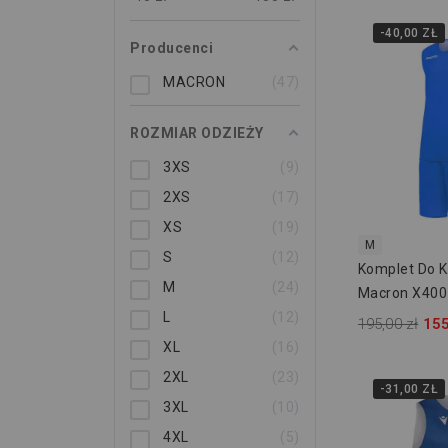
-40,00 ZŁ
Producenci
MACRON
47
ROZMIAR ODZIEŻY
3XS
9
2XS
17
XS
19
M
S
12
Komplet Do 
M
24
Macron X400
L
12
195,00 zł
155
XL
16
2XL
23
-31,00 ZŁ
3XL
10
4XL
5