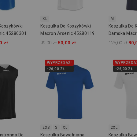
XL
M
Koszykówki
Koszulka Do Koszykówki
Koszulka Do 
nic 45280301
Macron Arsenic 45280119
Damska Macr
40250701
0 zł
99,00 zł
50,00 zł
125,00 zł
80,
WYPRZEDAŻ!
WYPRZEDA
-26,00 ZŁ
-26,00 ZŁ
2XS
S
XL
2XL
ustronna Do
Koszulka Bawełniana
Koszulka Baw