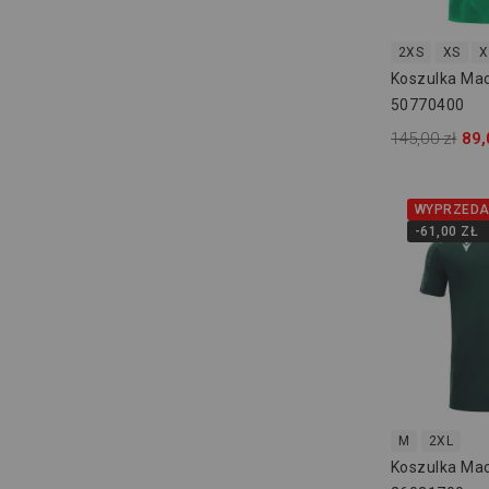
2XS
XS
X
Koszulka Ma
50770400
145,00 zł
89,
WYPRZEDA
-61,00 ZŁ
M
2XL
Koszulka Ma