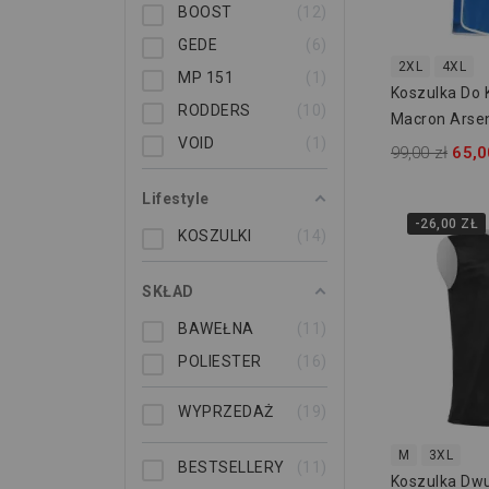
BOOST
12
GEDE
6
2XL
4XL
MP 151
1
Koszulka Do 
RODDERS
10
Macron Arse
VOID
1
99,00 zł
65,0
Lifestyle
-26,00 ZŁ
KOSZULKI
14
SKŁAD
BAWEŁNA
11
POLIESTER
16
WYPRZEDAŻ
19
M
3XL
BESTSELLERY
11
Koszulka Dw