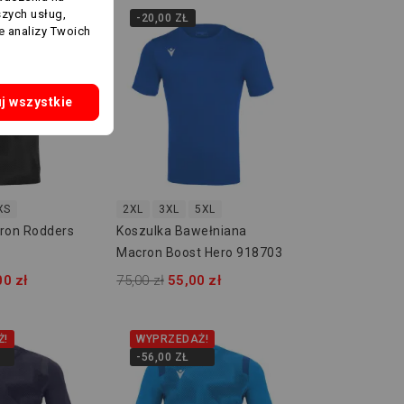
szych usług,
Ż!
-20,00 ZŁ
e analizy Twoich
j wszystkie
XS
2XL
3XL
5XL
ron Rodders
Koszulka Bawełniana
Macron Boost Hero 918703
00 zł
75,00 zł
55,00 zł
Ż!
WYPRZEDAŻ!
-56,00 ZŁ