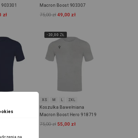
t 903301
Macron Boost 903307
0 zł
75,00 zł
49,00 zł
-20,00 ZŁ
rów
XS
M
L
2XL
ełniana
Koszulka Bawełniana
ookies
 Hero 918707
Macron Boost Hero 918719
0 zł
75,00 zł
55,00 zł
adczenia na