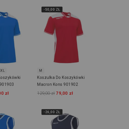
-50,00 ZŁ
4XL
M
Koszykówki
Koszulka Do Koszykówki
 901903
Macron Kons 901902
00 zł
129,00 zł
79,00 zł
-26,00 ZŁ