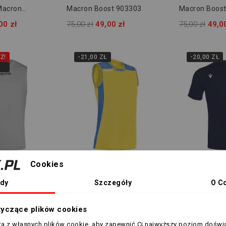
Macron
Macron Boost 903303
Macron Boos
200901
00 zł
75,00 zł
49,00 zł
75,00 zł
49,0
Ż!
-21,00 ZŁ
-20,00 ZŁ
Cookies
M
Wiele rozmia
zrękawnik
Koszulka Do Koszykówki
Koszulka Baw
dy
Szczegóły
O C
51 903219
Damska Macron Radon
Macron Boost
40240503
0 zł
110,00 zł
89,00 zł
75,00 zł
55,0
tyczące plików cookies
sta z własnych plików cookie, aby zapewnić Ci najwyższy poziom doświ