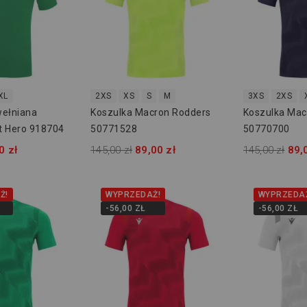
XL
2XS
XS
S
M
3XS
2XS
wełniana
Koszulka Macron Rodders
Koszulka Mac
t Hero 918704
50771528
50770700
0 zł
145,00 zł
89,00 zł
145,00 zł
89,
Ż!
WYPRZEDAŻ!
WYPRZEDA
-56,00 ZŁ
-56,00 ZŁ