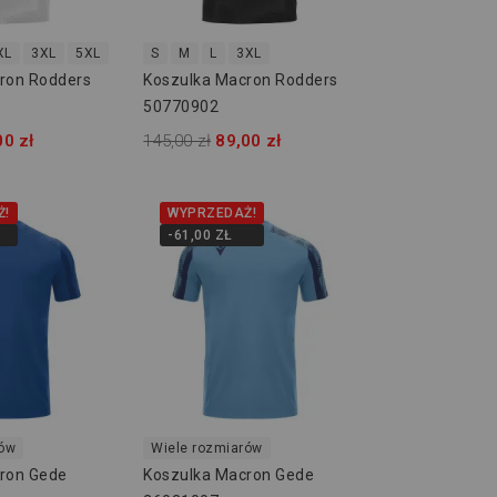
XL
3XL
5XL
S
M
L
3XL
ron Rodders
Koszulka Macron Rodders
50770902
00 zł
145,00 zł
89,00 zł
Ż!
WYPRZEDAŻ!
-61,00 ZŁ
rów
Wiele rozmiarów
ron Gede
Koszulka Macron Gede