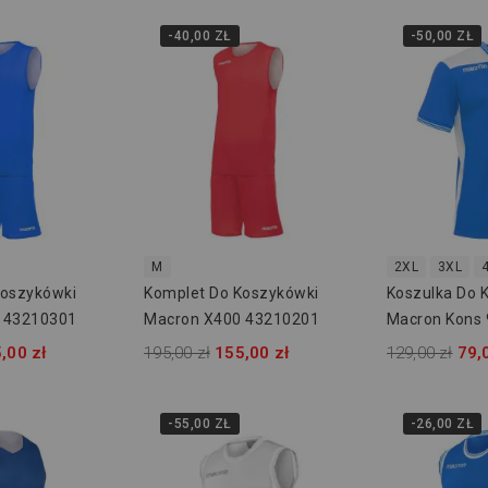
-40,00 ZŁ
-50,00 ZŁ
M
2XL
3XL
Koszykówki
Komplet Do Koszykówki
Koszulka Do 
 43210301
Macron X400 43210201
Macron Kons
,00 zł
195,00 zł
155,00 zł
129,00 zł
79,
-55,00 ZŁ
-26,00 ZŁ