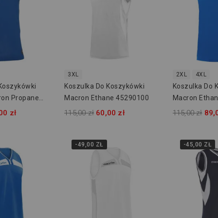
3XL
2XL
4XL
Koszykówki
Koszulka Do Koszykówki
Koszulka Do 
on Propane
Macron Ethane 45290100
Macron Etha
00 zł
115,00 zł
60,00 zł
115,00 zł
89,
-49,00 ZŁ
-45,00 ZŁ