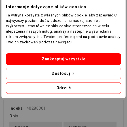
Informacje dotyczące plików cookies
Dodaj Do Listy Życzeń
Ta witryna korzysta z własnych plików cookie, aby zapewnić Ci
Ostatnie sztuki w magazynie
najwyższy poziom doświadczenia na naszej stronie .
Wykorzystujemy również pliki cookie stron trzecich w celu
ulepszenia naszych usług, analizy a nastepnie wyświetlania
reklam związanych z Twoimi preferencjami na podstawie analizy
Twoich zachowań podczas nawigacji.
Koszulka koszykarska Macron
Propane
Zaakceptuj wszystkie
Koszulka koszykarska Propane wykonana z gładkiej
tkaniny jest lekka i przewiewna. Dekolt w szpic i ciasno
Dostosuj
przylegające ramiona nadają jej odważny kształt,
zapewniając jednocześnie wygodne dopasowanie.
Odrzuć
Indeks
40280301
Opis