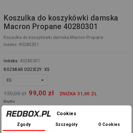
Koszulka do koszykówki damska
Macron Propane 40280301
Koszulka do koszykówki damska Macron Propane
Indeks: 40280301
Indeks:
40280301
ROZMIAR ODZIEŻY: XS
99,00 zł
130,00 zł
ZNIŻKA 31,00 ZŁ
Brutto
Najniższa cena w okresie 30 dni przed promocją:
109,00 zł
Cookies
Zgody
Szczegóły
O Cookies
Dodaj do koszyka