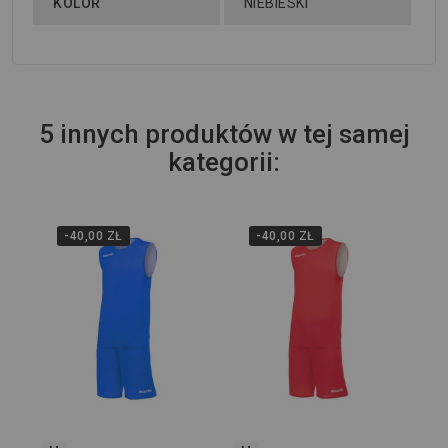
KOLOR
NIEBIESKI
5 innych produktów w tej samej
kategorii:
-40,00 ZŁ
-40,00 ZŁ
2X
Ko
Ma
129