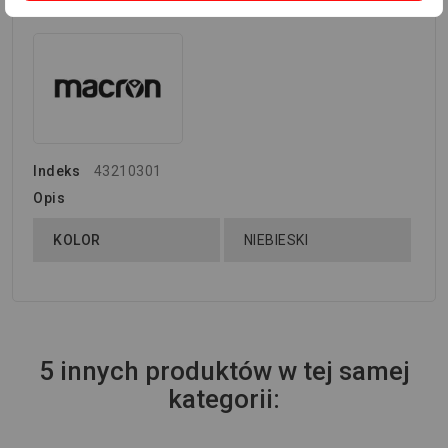
Indeks
43210301
Opis
KOLOR
NIEBIESKI
5 innych produktów w tej samej
kategorii: