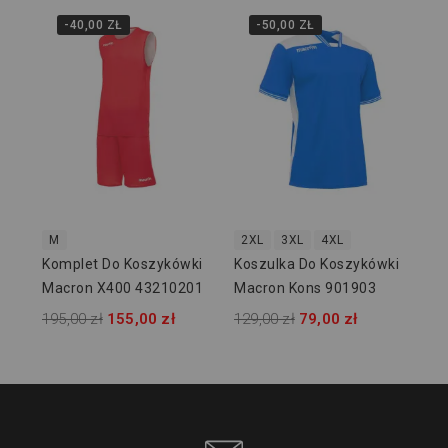
-40,00 ZŁ
-50,00 ZŁ
M
Ko
Ma
129
M
2XL
3XL
4XL
Komplet Do Koszykówki
Koszulka Do Koszykówki
Macron X400 43210201
Macron Kons 901903
195,00 zł
155,00 zł
129,00 zł
79,00 zł