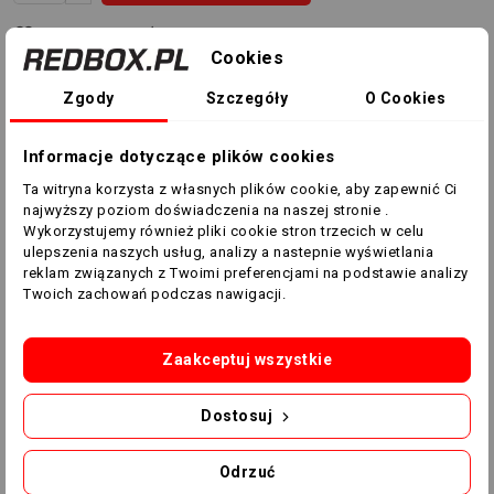
Dodaj Do Listy Życzeń
Cookies
Zgody
Szczegóły
O Cookies
INNE KOLORY
Informacje dotyczące plików cookies
Ta witryna korzysta z własnych plików cookie, aby zapewnić Ci
najwyższy poziom doświadczenia na naszej stronie .
Wykorzystujemy również pliki cookie stron trzecich w celu
ulepszenia naszych usług, analizy a nastepnie wyświetlania
reklam związanych z Twoimi preferencjami na podstawie analizy
Twoich zachowań podczas nawigacji.
Komplet do koszykówki Macron
Zaakceptuj wszystkie
X400 43210301
Dwustronny komplet do koszykówki X400 wykonany jest
Dostosuj
z tkaniny Zerotex zapewniającej doskonałą wentylację i
lekkość.
Odrzuć