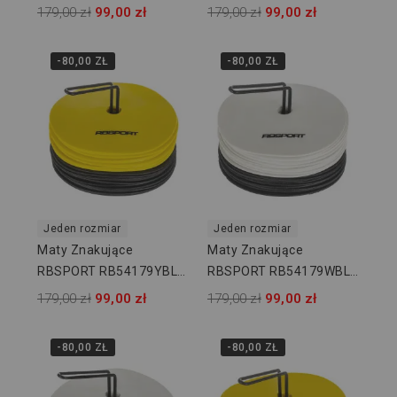
24 Szt
179,00 zł
99,00 zł
179,00 zł
99,00 zł
-80,00 ZŁ
-80,00 ZŁ
Jeden rozmiar
Jeden rozmiar
Maty Znakujące
Maty Znakujące
RBSPORT RB54179YBLK
RBSPORT RB54179WBLK
- 24 Szt
- 24 Szt
179,00 zł
99,00 zł
179,00 zł
99,00 zł
-80,00 ZŁ
-80,00 ZŁ