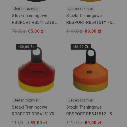
Jeden rozmiar
Jeden rozmiar
Stożki Treningowe
Stożki Treningowe
RBSPORT RB54152YBLK
RBSPORT RB54151Y - 50
- 40 Szt
Szt
79,00 zł
65,00 zł
119,00 zł
89,00 zł
-30,00 ZŁ
-30,00 ZŁ
Jeden rozmiar
Jeden rozmiar
Stożki Treningowe
Stożki Treningowe
RBSPORT RB54151YR -
RBSPORT RB541512 - 50
50 Szt
Szt
119,00 zł
89,00 zł
119,00 zł
89,00 zł