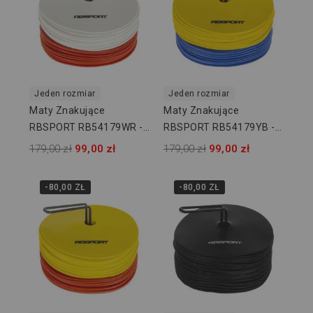
Jeden rozmiar
Jeden rozmiar
Maty Znakujące
Maty Znakujące
RBSPORT RB54179WR -
RBSPORT RB54179YB -
24 Szt
24 Szt
179,00 zł
99,00 zł
179,00 zł
99,00 zł
-80,00 ZŁ
-80,00 ZŁ