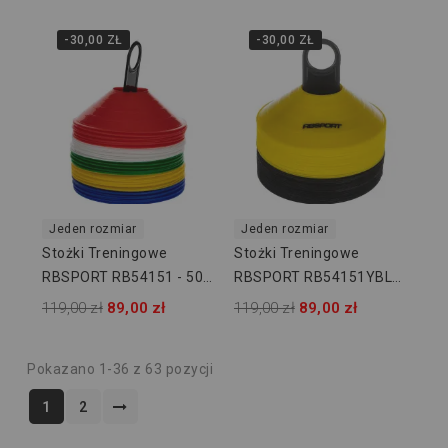
-30,00 ZŁ
-30,00 ZŁ
Jeden rozmiar
Jeden rozmiar
Stożki Treningowe
Stożki Treningowe
RBSPORT RB54151 - 50
RBSPORT RB54151YBLK
Szt
- 50 Szt
119,00 zł
89,00 zł
119,00 zł
89,00 zł
Pokazano 1-36 z 63 pozycji
1
2