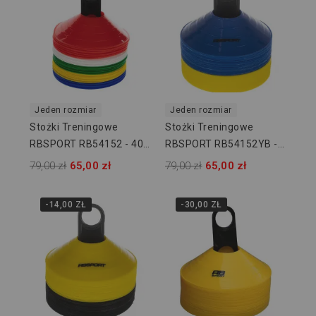
Jeden rozmiar
Jeden rozmiar
Stożki Treningowe
Stożki Treningowe
RBSPORT RB54152 - 40
RBSPORT RB54152YB -
Szt
40 Szt
79,00 zł
65,00 zł
79,00 zł
65,00 zł
-14,00 ZŁ
-30,00 ZŁ