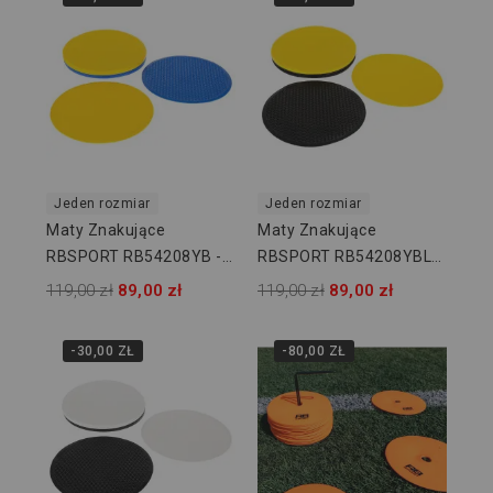
Jeden rozmiar
Jeden rozmiar
Maty Znakujące
Maty Znakujące
RBSPORT RB54208YB -
RBSPORT RB54208YBLK
12 Szt
- 12 Szt
119,00 zł
89,00 zł
119,00 zł
89,00 zł
-30,00 ZŁ
-80,00 ZŁ