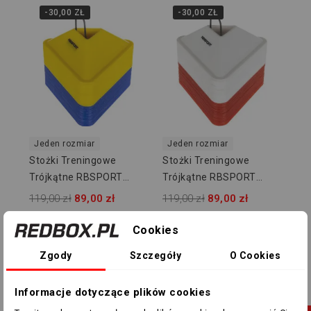
-30,00 ZŁ
-30,00 ZŁ
Jeden rozmiar
Jeden rozmiar
Stożki Treningowe
Stożki Treningowe
Trójkątne RBSPORT
Trójkątne RBSPORT
RB54150YB - 50 Szt
RB54150WR - 50 Szt
119,00 zł
89,00 zł
119,00 zł
89,00 zł
Cookies
-30,00 ZŁ
-30,00 ZŁ
Zgody
Szczegóły
O Cookies
Informacje dotyczące plików cookies