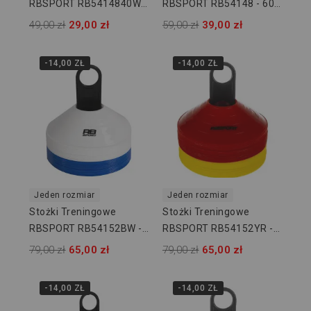
RBSPORT RB5414840WB
RBSPORT RB54148 - 60
- 40 Szt
Szt
49,00 zł
29,00 zł
59,00 zł
39,00 zł
-14,00 ZŁ
-14,00 ZŁ
Jeden rozmiar
Jeden rozmiar
Stożki Treningowe
Stożki Treningowe
RBSPORT RB54152BW -
RBSPORT RB54152YR -
40 Szt
40 Szt
79,00 zł
65,00 zł
79,00 zł
65,00 zł
-14,00 ZŁ
-14,00 ZŁ