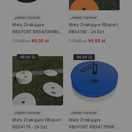
Jeden rozmiar
Jeden rozmiar
Maty Znakujące
Maty Znakujące RBsport
RBSPORT RB54208WBLK
RB54180 - 24 Szt
- 12 Szt
119,00 zł
89,00 zł
179,00 zł
99,00 zł
-80,00 ZŁ
-80,00 ZŁ
Jeden rozmiar
Jeden rozmiar
Maty Znakujące RBsport
Maty Znakujące
RB54179 - 24 Szt
RBSPORT RB54179BW -