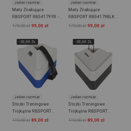
Jeden rozmiar
Jeden rozmiar
Maty Znakujące
Maty Znakujące
RBSPORT RB54179YR -
RBSPORT RB54179BLK -
24 Szt
24 Szt
179,00 zł
99,00 zł
179,00 zł
99,00 zł
-30,00 ZŁ
-30,00 ZŁ
Jeden rozmiar
Jeden rozmiar
Stożki Treningowe
Stożki Treningowe
Trójkątne RBSPORT
Trójkątne RBSPORT
RB54150BW - 50 Szt
RB54150WBLK - 50 Szt
119,00 zł
89,00 zł
119,00 zł
89,00 zł