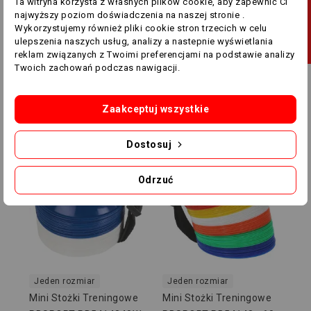
Ta witryna korzysta z własnych plików cookie, aby zapewnić Ci
J
najwyższy poziom doświadczenia na naszej stronie .
Wykorzystujemy również pliki cookie stron trzecich w celu
ulepszenia naszych usług, analizy a nastepnie wyświetlania
F
I
L
T
R
U
reklam związanych z Twoimi preferencjami na podstawie analizy
Jeden rozmiar
Jeden rozmiar
Twoich zachowań podczas nawigacji.
Stożki Treningowe
Stożki Treningowe
Trójkątne RBSPORT
Trójkątne RBSPORT
RB54150YBLK - 50 Szt
RB54150YR - 50 Szt
Zaakceptuj wszystkie
119,00 zł
89,00 zł
119,00 zł
89,00 zł
Dostosuj
-20,00 ZŁ
-20,00 ZŁ
Odrzuć
Jeden rozmiar
Jeden rozmiar
Mini Stożki Treningowe
Mini Stożki Treningowe