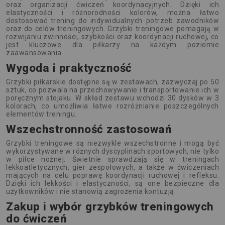
oraz organizacji ćwiczeń koordynacyjnych. Dzięki ich
elastyczności i różnorodności kolorów, można łatwo
dostosować trening do indywidualnych potrzeb zawodników
oraz do celów treningowych. Grzybki treningowe pomagają w
rozwijaniu zwinności, szybkości oraz koordynacji ruchowej, co
jest kluczowe dla piłkarzy na każdym poziomie
zaawansowania.
Wygoda i praktyczność
Grzybki piłkarskie dostępne są w zestawach, zazwyczaj po 50
sztuk, co pozwala na przechowywanie i transportowanie ich w
poręcznym stojaku. W skład zestawu wchodzi 30 dysków w 3
kolorach, co umożliwia łatwe rozróżnianie poszczególnych
elementów treningu.
Wszechstronność zastosowań
Grzybki treningowe są niezwykle wszechstronne i mogą być
wykorzystywane w różnych dyscyplinach sportowych, nie tylko
w piłce nożnej. Świetnie sprawdzają się w treningach
lekkoatletycznych, gier zespołowych, a także w ćwiczeniach
mających na celu poprawę koordynacji ruchowej i refleksu.
Dzięki ich lekkości i elastyczności, są one bezpieczne dla
użytkowników i nie stanowią zagrożenia kontuzją.
Zakup i wybór grzybków treningowych
do ćwiczeń