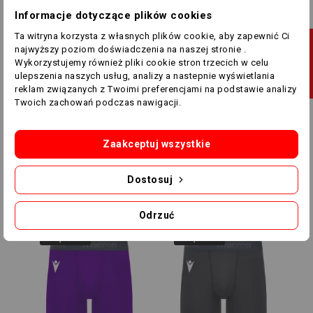
-24,00 ZŁ
-30,00 ZŁ
Informacje dotyczące plików cookies
Ta witryna korzysta z własnych plików cookie, aby zapewnić Ci
J
najwyższy poziom doświadczenia na naszej stronie .
Wykorzystujemy również pliki cookie stron trzecich w celu
ulepszenia naszych usług, analizy a nastepnie wyświetlania
F
I
L
T
R
U
reklam związanych z Twoimi preferencjami na podstawie analizy
Twoich zachowań podczas nawigacji.
Zaakceptuj wszystkie
Wiele rozmiarów
Wiele rozmiarów
Fluo Zielone Spodenki
Spodenki Termoaktywne
Termoaktywne Macron
Macron Oak 53350100
Dostosuj
Oak 53351600
119,00 zł
95,00 zł
125,00 zł
95,00 zł
Odrzuć
-30,00 ZŁ
-30,00 ZŁ