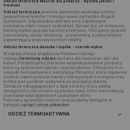
Odzież termiczna Macron dla piłkarzy - wysoka jakość i
trwałość
Odzież termiczna
powinna zapewniać swobodę ruchów i
gwarantować komfort treningu nawet na bardzo długich
dystansach. Odpowiednio dobrany strój zapobiegnie
powstaniu otarć i innych uszkodzeń. Sprawi też, że codzienny
trening będzie jeszcze bardziej efektywny. Oferujemy głównie
nowoczesną
odzież termiczną
- przewiewną, a jednocześnie
zapewniającą właściwy komfort cieplny.
Odzież termiczna damska i męska - szeroki wybór
W naszej ofercie znajdziecie Państwo różnego
rodzaju
termiczną odzież
zarówno dla mężczyzn, jak i dla
kobiet. Prezentujemy starannie wyselekcjonowane produkty,
które są synonimem jakości i niezawodności. Oferujemy m.in.
koszulki termoaktywne
z wentylacją Climacool, która zapewnia
suchość nawet podczas bardzo intensywnych treningów oraz
krótkie pod spodenki wykonane ze specjalnej tkaniny
ClimaLite odciągającej pot z dala od skóry. Dużą zaletą
dostępnych u nas strojów są płaskie szwy, które minimalizują
powstanie nieprzyjemnych uszkodzeń skóry.
Polecamy sprawdzić również inne produkty dostępne w
kategorii
sprzęt i stroje piłkarskie
!
ODZIEŻ TERMOAKTYWNA