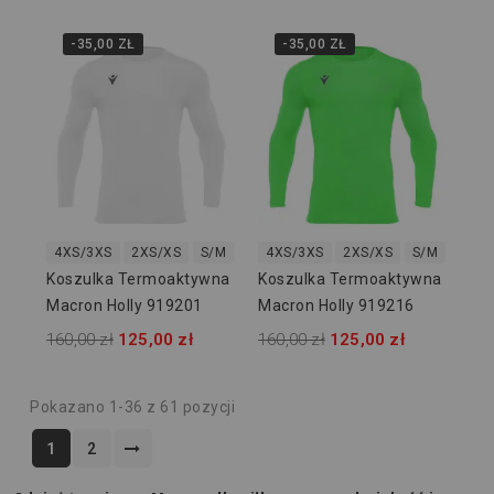
-35,00 ZŁ
-35,00 ZŁ
4XS/3XS
2XS/XS
S/M
L/XL
4XS/3XS
2XL/3XL
2XS/XS
S/M
L/XL
Koszulka Termoaktywna
Koszulka Termoaktywna
Macron Holly 919201
Macron Holly 919216
160,00 zł
125,00 zł
160,00 zł
125,00 zł
Pokazano 1-36 z 61 pozycji
1
2