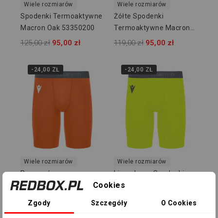
Wiele rozmiarów
Wiele rozmiarów
Spodenki Termoaktywne
Żółte Spodenki
Macron Oak 53350200
Termoaktywne Macron
Oak 53350500
125,00 zł
95,00 zł
119,00 zł
95,00 zł
-24,00 ZŁ
-24,00 ZŁ
Wiele rozmiarów
Wiele rozmiarów
Pomarańczowe
Limonkowe Spodenki
Cookies
Spodenki Termoaktywne
Termoaktywne Macron
Macron Oak 53351300
Oak 53351500
119,00 zł
95,00 zł
119,00 zł
95,00 zł
Zgody
Szczegóły
O Cookies