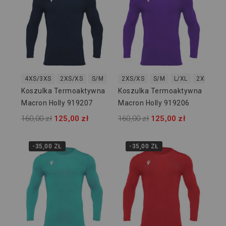
4XS/3XS
2XS/XS
S/M
L/XL
2XS/XS
2XL/3XL
S/M
L/XL
2XL/3XL
Koszulka Termoaktywna
Koszulka Termoaktywna
Macron Holly 919207
Macron Holly 919206
160,00 zł
125,00 zł
160,00 zł
125,00 zł
-35,00 ZŁ
-35,00 ZŁ