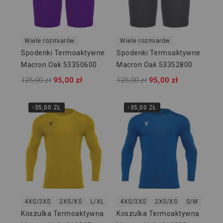
Wiele rozmiarów
Wiele rozmiarów
Spodenki Termoaktywne
Spodenki Termoaktywne
Macron Oak 53350600
Macron Oak 53352800
125,00 zł
95,00 zł
125,00 zł
95,00 zł
-35,00 ZŁ
-35,00 ZŁ
4XS/3XS
2XS/XS
L/XL
2XL/3XL
4XS/3XS
2XS/XS
S/M
L/XL
Koszulka Termoaktywna
Koszulka Termoaktywna