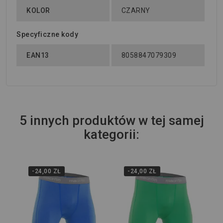
KOLOR
CZARNY
Specyficzne kody
EAN13
8058847079309
5 innych produktów w tej samej
kategorii:
-24,00 ZŁ
-24,00 ZŁ
Wi
Sp
Ma
119