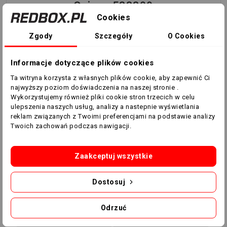
Quince 533309
Cookies
Unikalna kombinacja dwóch przędzy, takich jak Spandex
i Polyester, zapewnia wysoki stopień kompresji,
Zgody
Szczegóły
O Cookies
ułatwiając naturalne ruchy ciała. To sprawia, że
spodenki Quince to idealne lajkry do trenowania. Płaskie
Informacje dotyczące plików cookies
szwy zapewniają dodatkowy komfort, a logo Macron
Ta witryna korzysta z własnych plików cookie, aby zapewnić Ci
nadaje wyjątkowy charakter.
najwyższy poziom doświadczenia na naszej stronie .
Wykorzystujemy również pliki cookie stron trzecich w celu
Kolor: czarny.
ulepszenia naszych usług, analizy a nastepnie wyświetlania
reklam związanych z Twoimi preferencjami na podstawie analizy
Twoich zachowań podczas nawigacji.
Zaakceptuj wszystkie
Dostosuj
Indeks
533309
Odrzuć
Opis