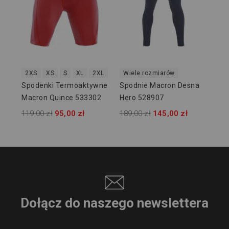
39,
2XS
XS
S
XL
2XL
Wiele rozmiarów
Spodenki Termoaktywne
Spodnie Macron Desna
Macron Quince 533302
Hero 528907
119,00 zł
95,00 zł
189,00 zł
145,00 zł
Dołącz do naszego newslettera