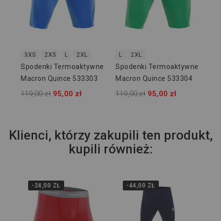
3XS
2XS
L
2XL
L
2XL
Spodenki Termoaktywne
Spodenki Termoaktywne
Macron Quince 533303
Macron Quince 533304
119,00 zł
95,00 zł
119,00 zł
95,00 zł
Klienci, którzy zakupili ten produkt,
kupili również:
-24,00 ZŁ
-44,00 ZŁ
43
Ge
59