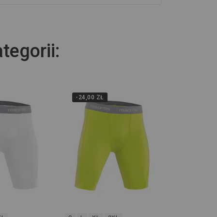
tegorii:
-24,00 ZŁ