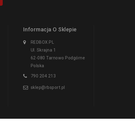
Informacja O Sklepie
REDBOX.PL
Ul. Skrajna 1
62-080 Tarnowo Podgórne
Polska
790 204 213
sklep@rbsport.pl