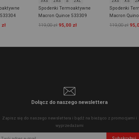
3XS
2XS
S
2XL
2XS
XS
2
oaktywne
Spodenki Termoaktywne
Spodenki Te
 533304
Macron Quince 533309
Macron Quinc
 zł
119,00 zł
95,00 zł
119,00 zł
95,0
Dołącz do naszego newslettera
Zapisz się do naszego newslettera i bądź na bieżąco z promocjami i
wyprzedażami