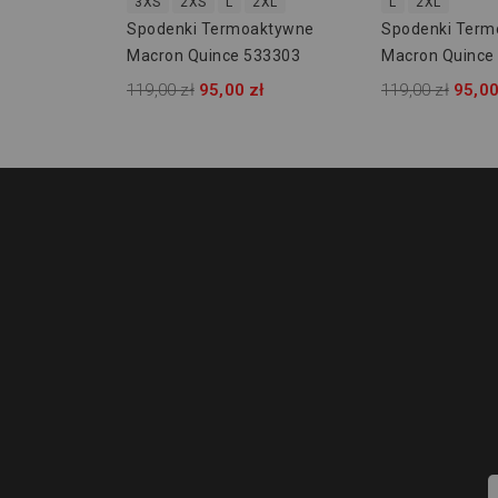
3XS
2XS
L
2XL
L
2XL
Spodenki Termoaktywne
Spodenki Term
Macron Quince 533303
Macron Quince
119,00 zł
95,00 zł
119,00 zł
95,00