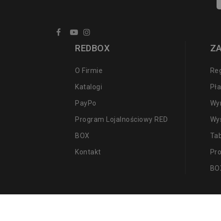
REDBOX
Z
O Firmie
Re
Katalogi
Pła
PayPo
Wy
Program Lojalnościowy RED
Wy
BOX
Ta
Kontakt
Pr
BO