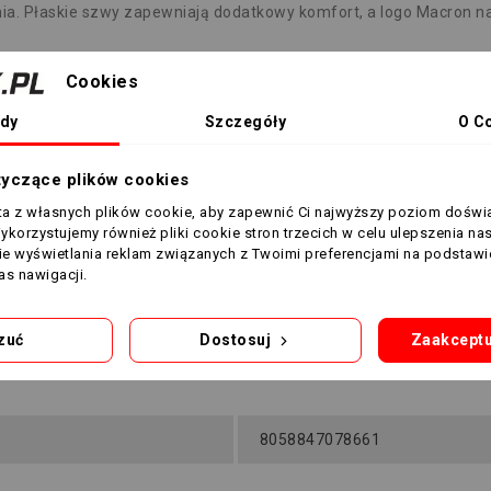
ania. Płaskie szwy zapewniają dodatkowy komfort, a logo Macron n
Cookies
dy
Szczegóły
O C
tyczące plików cookies
sta z własnych plików cookie, aby zapewnić Ci najwyższy poziom doświ
Wykorzystujemy również pliki cookie stron trzecich w celu ulepszenia na
nie wyświetlania reklam związanych z Twoimi preferencjami na podstawi
s nawigacji.
zuć
Dostosuj
Zaakceptu
POMARAŃCZOWY
8058847078661