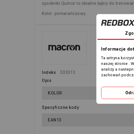
spodenki Quince to idealne lajkry do trenow
Kolor: pomarańczowy.
Zgo
Informacje do
Ta witryna korzy
naszej stronie . 
analizy a nastep
Indeks
533313
zachowań podcza
Opis
Odr
KOLOR
Specyficzne kody
EAN13