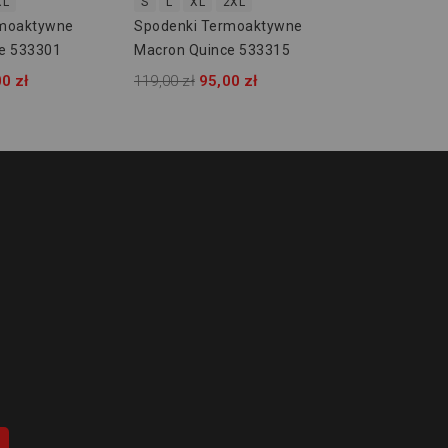
XL
S
L
XL
2XL
rmoaktywne
Spodenki Termoaktywne
e 533301
Macron Quince 533315
0 zł
119,00 zł
95,00 zł