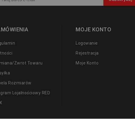
AMÓWIENIA
MOJE KONTO
gulamin
Logowanie
tności
Rejestracja
miana/zwrot Towaru
Moje Konto
syłka
bela Rozmiarów
ogram Lojalnościowy RED
X