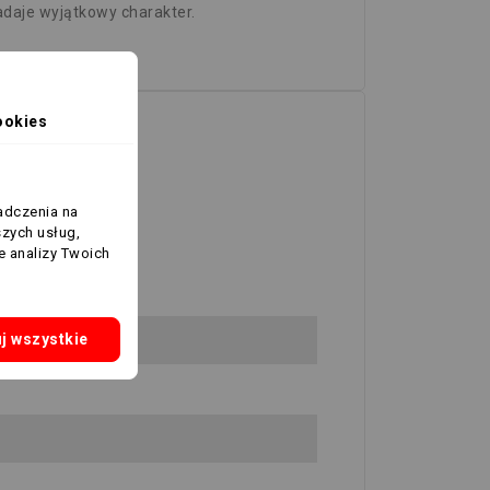
adaje wyjątkowy charakter.
ookies
adczenia na
szych usług,
e analizy Twoich
j wszystkie