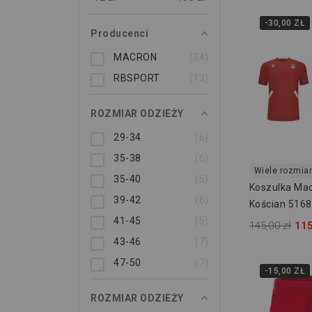
-30,00 ZŁ
Producenci
MACRON
34
RBSPORT
13
ROZMIAR ODZIEŻY
29-34
6
35-38
6
Wiele rozmia
35-40
5
Koszulka Mac
39-42
6
Kościan 516
41-45
5
145,00 zł
115
43-46
7
47-50
7
-15,00 ZŁ
ROZMIAR ODZIEŻY