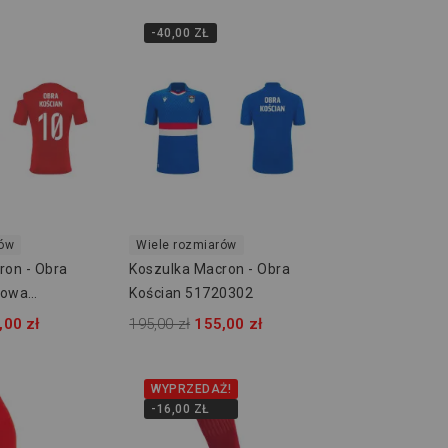
-40,00 ZŁ
rów
Wiele rozmiarów
ron - Obra
Koszulka Macron - Obra
zowa
Kościan 51720302
,00 zł
195,00 zł
155,00 zł
WYPRZEDAŻ!
-16,00 ZŁ