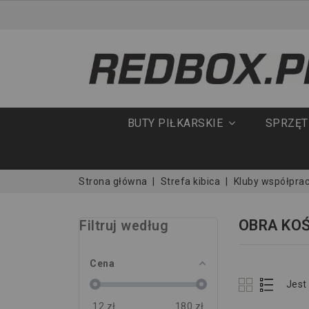
BUTY PIŁKARSKIE
SPRZĘ
Strona główna
Strefa kibica
Kluby współpra
OBRA KO
Filtruj według
Cena
Jest
12
zł
180
zł