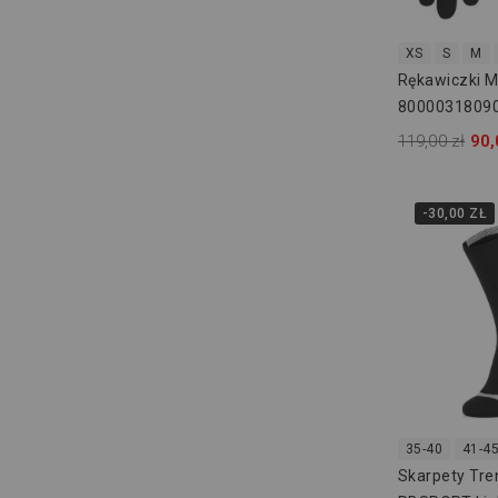
XS
S
M
Rękawiczki M
8000031809
119,00 zł
90,
-30,00 ZŁ
35-40
41-4
Skarpety Tr