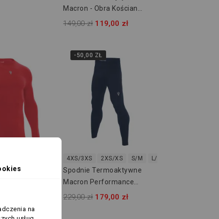
Macron - Obra Kościan
5937207
149,00 zł
119,00 zł
-50,00 ZŁ
S/XS
S/M
L/XL
2XL/3XL
4XS/3XS
2XS/XS
S/M
L/XL
2XL/3XL
ookies
rmoaktywna
Spodnie Termoaktywne
ormance
Macron Performance
916207
,00 zł
229,00 zł
179,00 zł
adczenia na
szych usług,