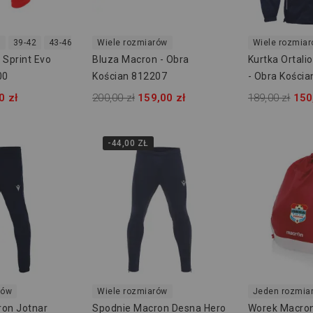
8
39-42
43-46
47-50
Wiele rozmiarów
Wiele rozmia
 Sprint Evo
Bluza Macron - Obra
Kurtka Ortal
00
Kościan 812207
- Obra Kości
0 zł
200,00 zł
159,00 zł
189,00 zł
150
-44,00 ZŁ
rów
Wiele rozmiarów
Jeden rozmia
ron Jotnar
Spodnie Macron Desna Hero
Worek Macron