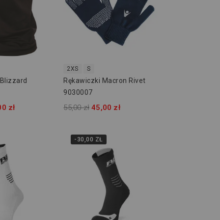
2XS
S
Blizzard
Rękawiczki Macron Rivet
9030007
00 zł
55,00 zł
45,00 zł
-30,00 ZŁ