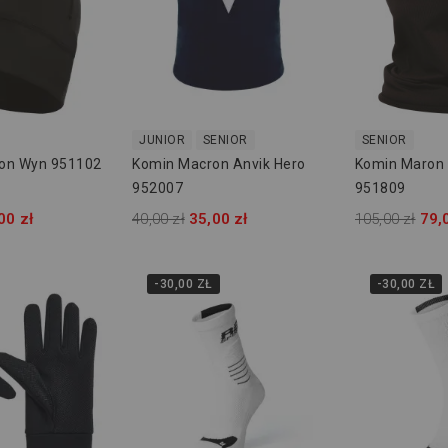
JUNIOR
SENIOR
SENIOR
on Wyn 951102
Komin Macron Anvik Hero
Komin Maron 
952007
951809
00 zł
40,00 zł
35,00 zł
105,00 zł
79,
-30,00 ZŁ
-30,00 ZŁ