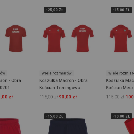
-25,00 ZŁ
-15,00 ZŁ
rów
Wiele rozmiarów
Wiele rozmia
ron - Obra
Koszulka Macron - Obra
Koszulka Mac
80201
Kościan Treningowa
Kościan Mec
50810201
50810201
,00 zł
115,00 zł
90,00 zł
115,00 zł
100
-15,00 ZŁ
-10,00 ZŁ