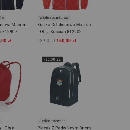
rów
Wiele rozmiarów
ionowa Macron
Kurtka Ortalionowa Macron
an 812907
- Obra Kościan 812902
,00 zł
189,00 zł
150,00 zł
-30,00 ZŁ
r
Jeden rozmiar
 - Obra
Plecak Z Podwójnym Dnem