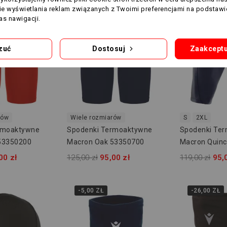
nie wyświetlania reklam związanych z Twoimi preferencjami na podstawi
-30,00 ZŁ
-24,00 ZŁ
s nawigacji.
zuć
Dostosuj
Zaakceptu
rów
Wiele rozmiarów
S
2XL
rmoaktywne
Spodenki Termoaktywne
Spodenki Te
53350200
Macron Oak 53350700
Macron Quin
00 zł
125,00 zł
95,00 zł
119,00 zł
95,
-5,00 ZŁ
-26,00 ZŁ