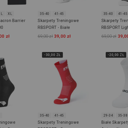
L
XL
35-40
41-45
35-40
41-45
acron Barrier
Skarpety Treningowe
Skarpety Tre
00
RBSPORT - Białe
RBSPORT Light
00 zł
69,00 zł
39,00 zł
69,00 zł
39,0
-30,00 ZŁ
-20,00 ZŁ
5
35-40
41-45
29-34
35-38
eningowe
Skarpety Treningowe
Białe Skarpet