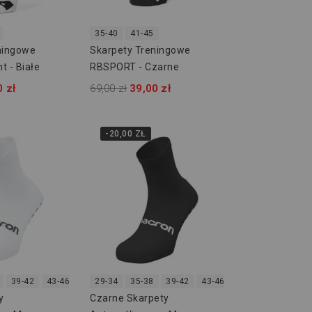
35-40
41-45
ningowe
Skarpety Treningowe
 - Białe
RBSPORT - Czarne
0 zł
69,00 zł
39,00 zł
-20,00 ZŁ
39-42
43-46
47-50
29-34
35-38
39-42
43-46
47-50
y
Czarne Skarpety