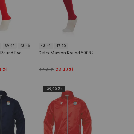
39-42
43-46
47-50
43-46
47-50
 Round Evo
Getry Macron Round 59082
0
0 zł
39,00 zł
23,00 zł
-39,00 ZŁ