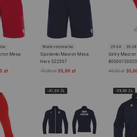
rów
Wiele rozmiarów
29-34
35-38
cron Mesa
Spodenki Macron Mesa
Getry Macron
Hero 522307
8000015002
0 zł
70,00 zł
55,00 zł
45,00 zł
35,0
-41,00 ZŁ
-39,00 ZŁ