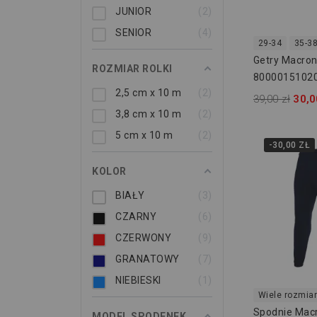
JUNIOR
2
SENIOR
4
29-34
35-3
Getry Macron
ROZMIAR ROLKI
8000015102
2,5 cm x 10 m
2
39,00 zł
30,0
3,8 cm x 10 m
2
5 cm x 10 m
2
-30,00 ZŁ
KOLOR
BIAŁY
3
CZARNY
6
CZERWONY
9
GRANATOWY
7
NIEBIESKI
1
Wiele rozmia
Spodnie Mac
MODEL SPODENEK