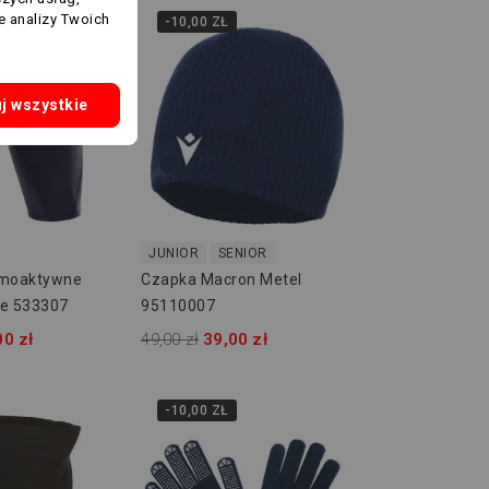
e analizy Twoich
-10,00 ZŁ
j wszystkie
JUNIOR
SENIOR
rmoaktywne
Czapka Macron Metel
ce 533307
95110007
00 zł
49,00 zł
39,00 zł
-10,00 ZŁ