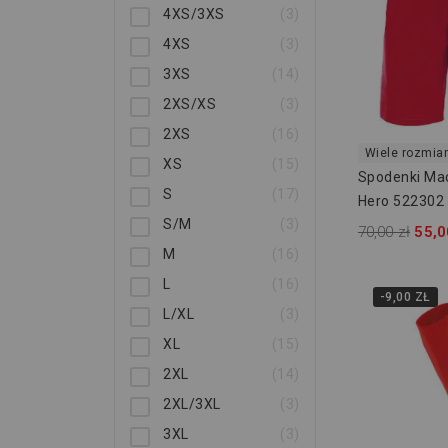
4XS/3XS
3
4XS
3
3XS
14
2XS/XS
3
2XS
16
Wiele rozmia
XS
15
Spodenki Ma
S
17
Hero 522302
S/M
3
70,00 zł
55,0
M
16
L
16
-9,00 ZŁ
L/XL
3
XL
15
2XL
14
2XL/3XL
3
3XL
3