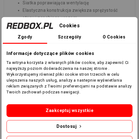
Siatka poprawiająca wentylację
Elastyczna konstrukcja zwiększa sprężystość
stopy i zapobiega urazom
Cookies
Bezszwowa konstrukcja zmniejsza podrażnienia
Kieszeń 3D na pięcie dla bezpiecznego,
Zgody
Szczegóły
O Cookies
antypoślizgowego dopasowania
Skład:
Informacje dotyczące plików cookies
Ta witryna korzysta z własnych plików cookie, aby zapewnić Ci
70% poliamid
najwyższy poziom doświadczenia na naszej stronie .
27% bawełna
Wykorzystujemy również pliki cookie stron trzecich w celu
3% elastan
ulepszenia naszych usług, analizy a nastepnie wyświetlania
reklam związanych z Twoimi preferencjami na podstawie analizy
Twoich zachowań podczas nawigacji.
Zaakceptuj wszystkie
Dostosuj