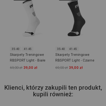
Sk
RB
Nie
69,
35-40
41-45
35-40
41-45
Skarpety Treningowe
Skarpety Treningowe
RBSPORT Light - Białe
RBSPORT Light - Czarne
69,00 zł
39,00 zł
69,00 zł
39,00 zł
Klienci, którzy zakupili ten produkt,
kupili również: