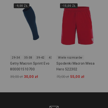
-9,00 ZŁ
-15,00 ZŁ
Wi
Bl
Ma
Wa
130
29-34
35-38
39-42
43-46
Wiele rozmiarów
47-50
Getry Macron Sprint Evo
Spodenki Macron Mesa
800001510700
Hero 522302
39,00 zł
30,00 zł
70,00 zł
55,00 zł