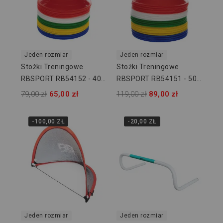
Jeden rozmiar
Jeden rozmiar
Stożki Treningowe
Stożki Treningowe
RBSPORT RB54152 - 40
RBSPORT RB54151 - 50
Szt
Szt
79,00 zł
65,00 zł
119,00 zł
89,00 zł
-100,00 ZŁ
-20,00 ZŁ
Jeden rozmiar
Jeden rozmiar