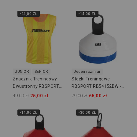
-24,00 ZŁ
-14,00 ZŁ
JUNIOR
SENIOR
Jeden rozmiar
Znacznik Treningowy
Stożki Treningowe
Dwustronny RBSPORT
RBSPORT RB54152BW -
RB53136
40 Szt
49,00 zł
25,00 zł
79,00 zł
65,00 zł
-14,00 ZŁ
-30,00 ZŁ