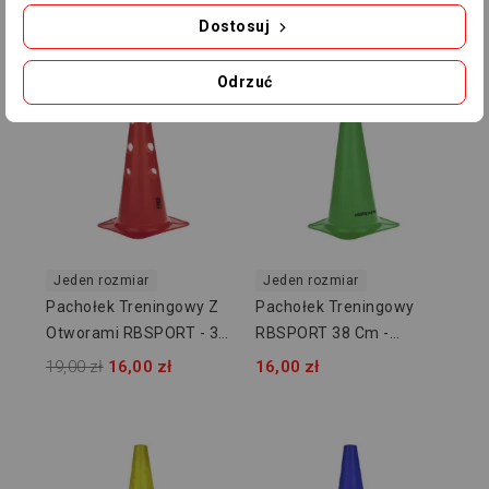
Cm RB54164
Cm RB54164
19,00 zł
16,00 zł
19,00 zł
16,00 zł
Dostosuj
-3,00 ZŁ
Odrzuć
Jeden rozmiar
Jeden rozmiar
Pachołek Treningowy Z
Pachołek Treningowy
Otworami RBSPORT - 38
RBSPORT 38 Cm -
Cm RB54164
Zielony RB54163-15
19,00 zł
16,00 zł
16,00 zł