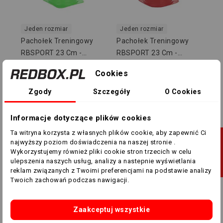
Jeden rozmiar
Jeden rozmiar
Pachołek Treningowy
Pachołek Treningowy
RBSPORT 23 Cm -
RBSPORT 23 Cm -
Zielony RB54161
Czerwony RB54161
10,00 zł
7,00 zł
10,00 zł
7,00 zł
Cookies
Zgody
Szczegóły
O Cookies
-3,00 ZŁ
-3,00 ZŁ
Informacje dotyczące plików cookies
Ta witryna korzysta z własnych plików cookie, aby zapewnić Ci
J
najwyższy poziom doświadczenia na naszej stronie .
Wykorzystujemy również pliki cookie stron trzecich w celu
ulepszenia naszych usług, analizy a nastepnie wyświetlania
F
I
L
T
R
U
reklam związanych z Twoimi preferencjami na podstawie analizy
Twoich zachowań podczas nawigacji.
Jeden rozmiar
Jeden rozmiar
Pachołek Treningowy Z
Pachołek Treningowy Z
Zaakceptuj wszystkie
Otworami RBSPORT - 38
Otworami RBSPORT - 38