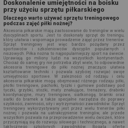
Doskonalenie umiejętności na boisku
przy użyciu sprzętu piłkarskiego
Dlaczego warto używać sprzętu treningowego
podczas zajęć piłki nożnej?
Akcesoria piłkarskie mają zastosowanie do treningów w wielu
dyscyplinach sportu. Jest to doskonały sprzęt do treningu,
który ułatwia i wspomaga prowadzenie zajęć przez trenerów.
Sprzęt treningowy jest więc bardzo pożądany przez
sportowców i szkoleniowców dyscyplin popularnych i
niszowych. Piłka nożna to najpopularniejszy sport na świecie.
Uprawiają go miliony ludzi na wszystkich kontynentach.
Chociaż do samej gry nie potrzeba zbyt wiele, to odpowiednie
akcesoria treningowe do piłki nożnej znacząco ułatwia
kształtowanie techniki i pozwala szybciej rozwijać swoje
umiejętności sportowe. W zależności od rodzaju i celu
akcesoria piłkarskie mogą obejmować różnego rodzaju piłki,
płotki treningowe, pachołki, tyczki i gumowe podstawy pod
tyczki, grzybki, stożki, maty znakujące, trenażery, drabinki
koordynacyjne, mury treningowe, siatkonogę, bramki oraz
siatki do bramek a także specjalne narzędzia do poprawy
szybkości, zwinności, siły i wytrzymałości zawodników. Sprzęt
treningowy wykorzystywany jest przez wielu trenerów piłki
nożnej i pozwala na uatrakcyjnienie treningów, ale przede
wszystkim pozwala na przeprowadzenie wielu ćwiczeń, które
przyczyniają się do rozwoju siłowego i technicznego, a nawet
taktycznego szkolonych zawodników. Bogatą ofertę