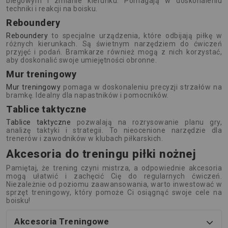
biegowym i zmianie kierunku. Pomagają w doskonaleniu
techniki i reakcji na boisku.
Reboundery
Reboundery
to specjalne urządzenia, które odbijają piłkę w
różnych kierunkach. Są świetnym narzędziem do ćwiczeń
przyjęć i podań. Bramkarze również mogą z nich korzystać,
aby doskonalić swoje umiejętności obronne.
Mur treningowy
Mur treningowy
pomaga w doskonaleniu precyzji strzałów na
bramkę. Idealny dla napastników i pomocników.
Tablice taktyczne
Tablice taktyczne
pozwalają na rozrysowanie planu gry,
analizę taktyki i strategii. To nieocenione narzędzie dla
trenerów i zawodników w klubach piłkarskich.
Akcesoria do treningu piłki nożnej
Pamiętaj, że trening czyni mistrza, a odpowiednie akcesoria
mogą ułatwić i zachęcić Cię do regularnych ćwiczeń.
Niezależnie od poziomu zaawansowania, warto inwestować w
sprzęt treningowy, który pomoże Ci osiągnąć swoje cele na
boisku!
Akcesoria Treningowe