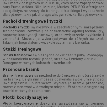
jak i marek dostępnych w RED BOX, który może zaproponować
buty Puma, adidas, Nike, Mizuno, Munich. RED BOX oferuje też
specjalistyczne rzeczy do treningu piłkarskiego i wyposażenie
dla sędziów, takie jak chorągiewki, gwizdki, kartki sędziowskie,
Pachołki treningowe i tyczki
Pachołki i tyczki
są niezwykle wszechstronnymi narzędziami
treningowymi. Pozwalają na doskonalenie ogólnej techniki gry,
poprawę koordynacji ruchowej oraz zwiększenie szybkości i
zwinności. Możesz je wykorzystywać do różnych ćwiczeń,
takich jak biegi slalomowe, skoki czy zmiany kierunku.
Stożki treningowe
Stożki treningowe
są niezbędne do ćwiczeń z piłką. Pomagają
w doskonaleniu techniki podań, strzałów i zmiany kierunku.
Dostępne w różnych kolorach i rozmiarach.
Przenośne bramki
Bramki treningowe
są niezbędne do ćwiczeń celności strzałów
na bramkę. Dzięki nim możesz doskonalić swoje umiejętności
jako napastnik lub bramkarz. Wybierając bramki przenośne,
możesz trenować w dowolnym miejscu. W ofercie dostępne są
bramki w różnych rozmiarach.
Płotki koordynacyjne
Płotki koordynacyjne
doskonale sprawdzają się w treningu