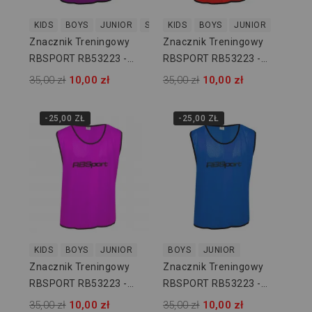
KIDS
BOYS
JUNIOR
SENIOR
KIDS
BOYS
JUNIOR
Znacznik Treningowy
Znacznik Treningowy
RBSPORT RB53223 -
RBSPORT RB53223 -
Fioletowy
Czerwony
35,00 zł
10,00 zł
35,00 zł
10,00 zł
-25,00 ZŁ
-25,00 ZŁ
KIDS
BOYS
JUNIOR
BOYS
JUNIOR
Znacznik Treningowy
Znacznik Treningowy
RBSPORT RB53223 -
RBSPORT RB53223 -
Różowy
Niebieski
35,00 zł
10,00 zł
35,00 zł
10,00 zł