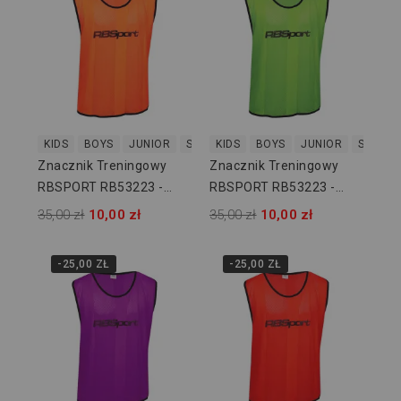
KIDS
BOYS
JUNIOR
SENIOR
KIDS
BOYS
JUNIOR
SENIOR
Znacznik Treningowy
Znacznik Treningowy
RBSPORT RB53223 -
RBSPORT RB53223 -
Pomarańczowy
Zielony
35,00 zł
10,00 zł
35,00 zł
10,00 zł
-25,00 ZŁ
-25,00 ZŁ