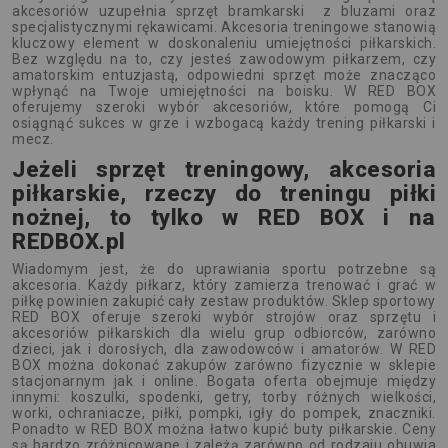
akcesoriów uzupełnia sprzęt bramkarski z bluzami oraz
specjalistycznymi rękawicami. Akcesoria treningowe stanowią
kluczowy element w doskonaleniu umiejętności piłkarskich.
Bez względu na to, czy jesteś zawodowym piłkarzem, czy
amatorskim entuzjastą, odpowiedni sprzęt może znacząco
wpłynąć na Twoje umiejętności na boisku. W RED BOX
oferujemy szeroki wybór akcesoriów, które pomogą Ci
osiągnąć sukces w grze i wzbogacą każdy trening piłkarski i
mecz.
Jeżeli sprzęt treningowy, akcesoria
piłkarskie, rzeczy do treningu piłki
nożnej, to tylko w RED BOX i na
REDBOX.pl
Wiadomym jest, że do uprawiania sportu potrzebne są
akcesoria. Każdy piłkarz, który zamierza trenować i grać w
piłkę powinien zakupić cały zestaw produktów. Sklep sportowy
RED BOX oferuje szeroki wybór strojów oraz sprzętu i
akcesoriów piłkarskich dla wielu grup odbiorców, zarówno
dzieci, jak i dorosłych, dla zawodowców i amatorów. W RED
BOX można dokonać zakupów zarówno fizycznie w sklepie
stacjonarnym jak i online. Bogata oferta obejmuje między
innymi: koszulki, spodenki, getry, torby różnych wielkości,
worki, ochraniacze, piłki, pompki, igły do pompek, znaczniki.
Ponadto w RED BOX można łatwo kupić buty piłkarskie. Ceny
są bardzo zróżnicowane i zależą zarówno od rodzaju obuwia