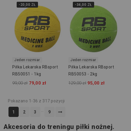
-20,00 ZŁ
-34,00 ZŁ
Jeden rozmiar
Jeden rozmiar
Piłka Lekarska RBsport
Piłka Lekarska RBsport
RB50051 - 1kg
RB50053 - 2kg
99,00 zł
79,00 zł
129,00 zł
95,00 zł
Pokazano 1-36 z 317 pozycji
…
1
2
3
9
Akcesoria do treningu piłki nożnej.