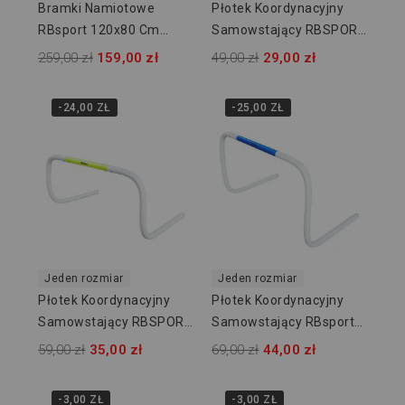
Bramki Namiotowe
Płotek Koordynacyjny
RBsport 120x80 Cm
Samowstający RBSPORT
RB62102
RB54260 - 20 Cm
259,00 zł
159,00 zł
49,00 zł
29,00 zł
-24,00 ZŁ
-25,00 ZŁ
Jeden rozmiar
Jeden rozmiar
Płotek Koordynacyjny
Płotek Koordynacyjny
Samowstający RBSPORT
Samowstający RBsport
RB54261 - 30 Cm
RB54262 - 40 Cm
59,00 zł
35,00 zł
69,00 zł
44,00 zł
-3,00 ZŁ
-3,00 ZŁ