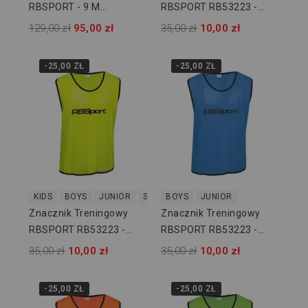
RBSPORT - 9 M
RBSPORT RB53223 -
RB54410-9
Biały
129,00 zł
95,00 zł
35,00 zł
10,00 zł
-25,00 ZŁ
-25,00 ZŁ
KIDS
BOYS
JUNIOR
SENIOR
BOYS
JUNIOR
Znacznik Treningowy
Znacznik Treningowy
RBSPORT RB53223 -
RBSPORT RB53223 -
Żółty
Błękitny
35,00 zł
10,00 zł
35,00 zł
10,00 zł
-25,00 ZŁ
-25,00 ZŁ