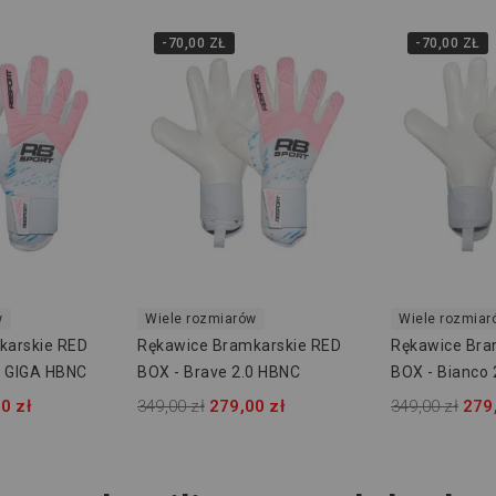
-70,00 ZŁ
-70,00 ZŁ
w
Wiele rozmiarów
Wiele rozmiar
karskie RED
Rękawice Bramkarskie RED
Rękawice Bra
0 GIGA HBNC
BOX - Brave 2.0 HBNC
BOX - Bianco
0 zł
349,00 zł
279,00 zł
349,00 zł
279