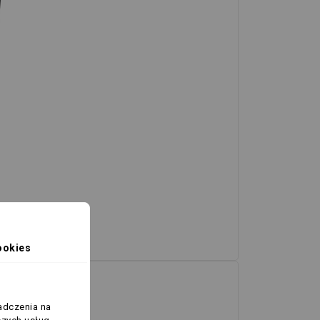
ookies
adczenia na