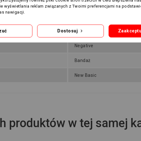
Wykorzystujemy również pliki cookie stron trzecich w celu ulepszenia na
nie wyświetlania reklam związanych z Twoimi preferencjami na podstawi
s nawigacji.
zuć
Dostosuj
Zaakceptu
Negative
Bandaż
New Basic
h produktów w tej samej ka