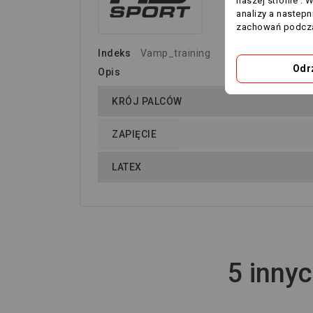
naszej stronie . 
analizy a nastep
zachowań podcza
Indeks
Vamp_training
Odr
Opis
KRÓJ PALCÓW
ZAPIĘCIE
LATEX
5 innyc