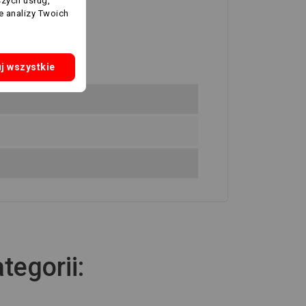
szych usług,
e analizy Twoich
j wszystkie
tegorii: