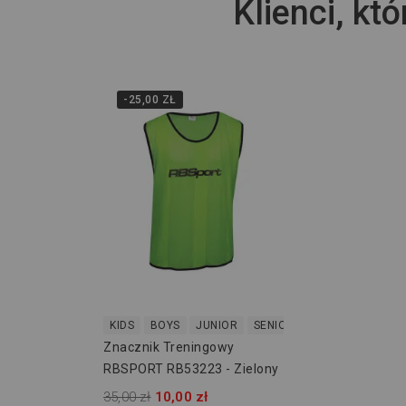
Klienci, któ
-25,00 ZŁ
KIDS
BOYS
JUNIOR
SENIOR
Znacznik Treningowy
RBSPORT RB53223 - Zielony
35,00 zł
10,00 zł