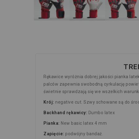
TRE
Rękawice wyróżnia dobrej jakości pianka lat
palców zapewnia swobodną cyrkulację powiet
świetnie sprawdzają się we wszelkich waru
Krój:
negative cut. Szwy schowane są do środ
Backhand rękawicy:
Dumbo latex
Pianka:
New basic latex 4 mm
Zapięcie:
podwójny bandaż.