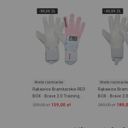
-50,00 ZŁ
-60,00 ZŁ
Wiele rozmiarów
Wiele rozmiaró
Rękawice Bramkarskie RED
Rękawice Bram
BOX - Brave 2.0 Training
BOX - Brave 2.
HBNC
209,00 zł
159,00 zł
249,00 zł
189,0