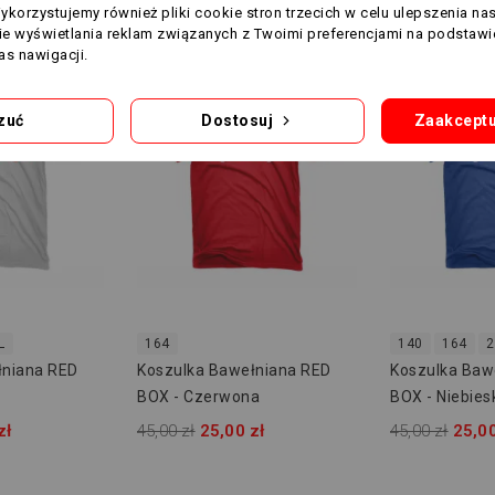
Wykorzystujemy również pliki cookie stron trzecich w celu ulepszenia na
nie wyświetlania reklam związanych z Twoimi preferencjami na podstawi
s nawigacji.
-20,00 ZŁ
-20,00 ZŁ
zuć
Dostosuj
Zaakceptu
L
164
140
164
2
łniana RED
Koszulka Bawełniana RED
Koszulka Baw
BOX - Czerwona
BOX - Niebies
zł
45,00 zł
25,00 zł
45,00 zł
25,00