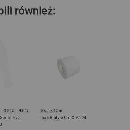
pili również:
Wiele rozmi
-15,00 ZŁ
Spodenki M
522309
70,00 zł
55,
39-42
43-46
47-50
5 cm x 10 m
Sprint Evo
Tape Biały 5 Cm X 9.1 M
0