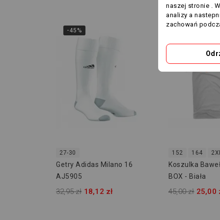
naszej stronie . 
analizy a nastep
zachowań podcza
-45%
-20,00 ZŁ
Odr
27-30
152
164
2X
Getry Adidas Milano 16
Koszulka Bawe
AJ5905
BOX - Biała
32,95 zł
18,12 zł
45,00 zł
25,00 