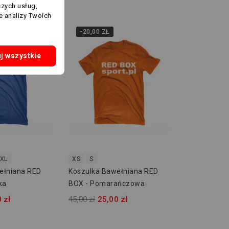
szych usług,
e analizy Twoich
-20,00 ZŁ
j wszystkie
XL
XS
S
ełniana RED
Koszulka Bawełniana RED
ka
BOX - Pomarańczowa
 zł
45,00 zł
25,00 zł