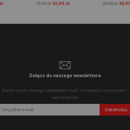
zł
75,00 zł
55,00 zł
39,00 zł
30,00
Dołącz do naszego newslettera
Zapisz się do naszego newslettera i bądź na bieżąco z promocjami i
wyprzedażami