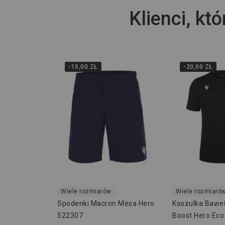
Klienci, któ
-15,00 ZŁ
-20,00 ZŁ
Wiele rozmiarów
Wiele rozmiaró
Spodenki Macron Mesa Hero
Koszulka Bawe
522307
Boost Hero Ec