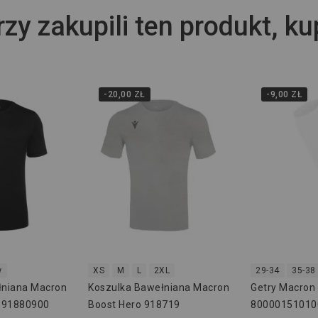
rzy zakupili ten produkt, ku
-20,00 ZŁ
-9,00 ZŁ
w
XS
M
L
2XL
29-34
35-38
łniana Macron
Koszulka Bawełniana Macron
Getry Macron 
o 91880900
Boost Hero 918719
80000151010