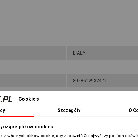
BIAŁY
8058612932471
Cookies
dy
Szczegóły
O C
h produktów w tej samej ka
tyczące plików cookies
sta z własnych plików cookie, aby zapewnić Ci najwyższy poziom doświ