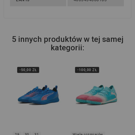
5 innych produktów w tej samej
kategorii:
-50,00 ZŁ
-100,00 ZŁ
31
Ha
Pl
01
249
29
30
31
Wiele rozmiarów