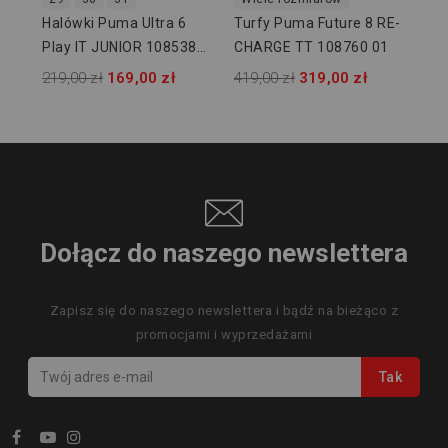
Halówki Puma Ultra 6
Turfy Puma Future 8 RE-
Play IT JUNIOR 108538
CHARGE TT 108760 01
01
219,00 zł
169,00 zł
419,00 zł
319,00 zł
Dołącz do naszego newslettera
Zapisz się do naszego newslettera i bądź na bieżąco z
promocjami i wyprzedażami