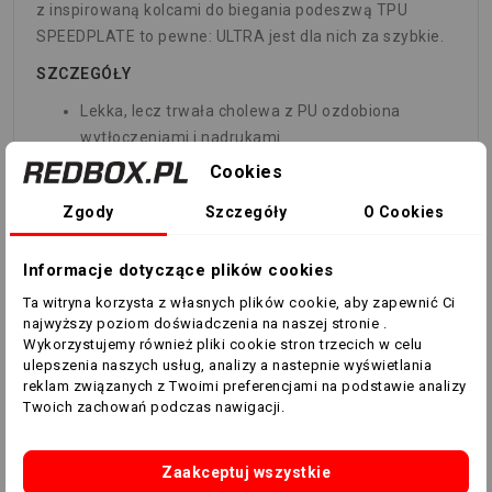
z inspirowaną kolcami do biegania podeszwą TPU
SPEEDPLATE to pewne: ULTRA jest dla nich za szybkie.
SZCZEGÓŁY
Lekka, lecz trwała cholewa z PU ozdobiona
wytłoczeniami i nadrukami
Klasyczna konstrukcja języka pasuje do różnych
Cookies
kształtów stóp
Zgody
Szczegóły
O Cookies
Podeszwa zewnętrzna TPU SPEEDPLATE
zapewniająca przyczepność i przyspieszenie
Informacje dotyczące plików cookies
Lekka podeszwa zewnętrzna Dynamic Motion
System zwiększa przyczepność i zwinność, by
Ta witryna korzysta z własnych plików cookie, aby zapewnić Ci
umożliwiać wykonywanie nieprzewidywalnych
najwyższy poziom doświadczenia na naszej stronie .
Wykorzystujemy również pliki cookie stron trzecich w celu
zmian tempa i kierunku. Odpowiednie do
ulepszenia naszych usług, analizy a nastepnie wyświetlania
stosowania na twardych powierzchniach
reklam związanych z Twoimi preferencjami na podstawie analizy
naturalnych i na sztucznej trawie (4G).
Twoich zachowań podczas nawigacji.
FG/AG: Twarda nawierzchnia/sztuczna
nawierzchnia
Zaakceptuj wszystkie
Krój standardowy do wąskiego