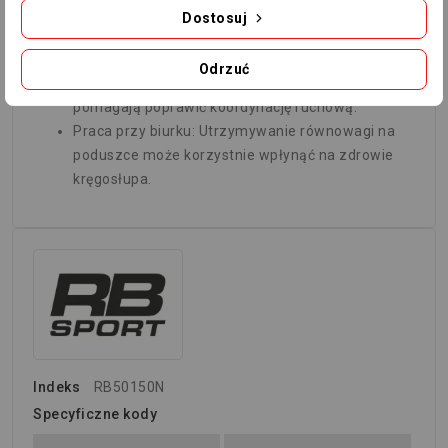
Średnica: 33 cm.
Dostosuj
Zastosowanie dla różnych grup:
Odrzuć
Seniorzy: Ćwiczenia na niestabilnym podłożu
pomagają poprawić koordynację ruchową.
Praca przy biurku: Utrzymywanie równowagi na
poduszce może korzystnie wpłynąć na zdrowie
kręgosłupa.
Indeks
RB50150N
Specyficzne kody