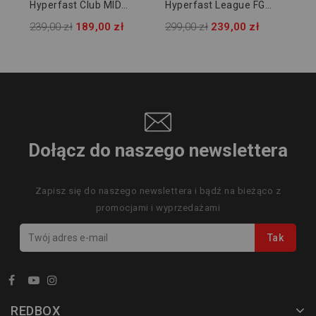
Hyperfast Club MID
Hyperfast League FG
FG/MG JUNIOR KJ0670
JUNIOR KK1397
239,00 zł
189,00 zł
299,00 zł
239,00 zł
Dołącz do naszego newslettera
Zapisz się do naszego newslettera i bądź na bieżąco z
promocjami i wyprzedażami
REDBOX