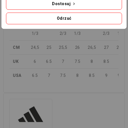
Dostosuj
TABELA ROZMIARÓW
Odrzuć
EURO
39
40
40
41
42
42
43
1/3
2/3
1/3
2/3
1/3
CM
24,5
25
25,5
26
26,5
27
27,5
UK
6
6.5
7
7.5
8
8.5
9
USA
6.5
7
7.5
8
8.5
9
9.5