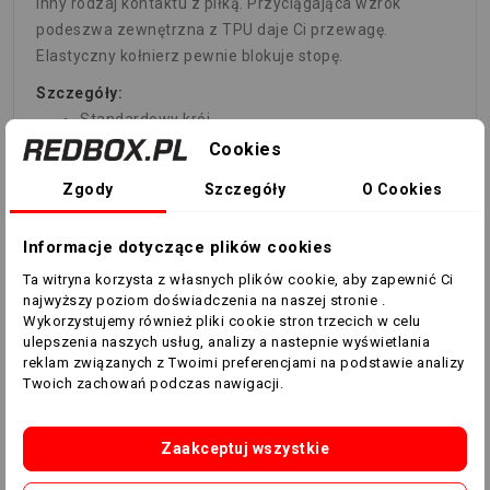
inny rodzaj kontaktu z piłką. Przyciągająca wzrok
podeszwa zewnętrzna z TPU daje Ci przewagę.
Elastyczny kołnierz pewnie blokuje stopę.
Szczegóły:
Standardowy krój
Model sznurowany
Cookies
Powlekana, tekstylna cholewka
Zgody
Szczegóły
O Cookies
Elastyczny kołnierz do kostki
Gumowe strefy kontroli Zone Skin
Informacje dotyczące plików cookies
Tekstylna wyściółka
Podeszwa zewnętrzna z TPU przystosowana do
Ta witryna korzysta z własnych plików cookie, aby zapewnić Ci
najwyższy poziom doświadczenia na naszej stronie .
gry na naturalnych nawierzchniach
Wykorzystujemy również pliki cookie stron trzecich w celu
25% komponentów użytych do wykonania
ulepszenia naszych usług, analizy a nastepnie wyświetlania
cholewki zawiera co najmniej 50% materiałów
reklam związanych z Twoimi preferencjami na podstawie analizy
pochodzących z recyklingu.
Twoich zachowań podczas nawigacji.
Kolor produktu: Solar Red / Solar Green / Core
Black
Zaakceptuj wszystkie
Kod produktu: GW1009