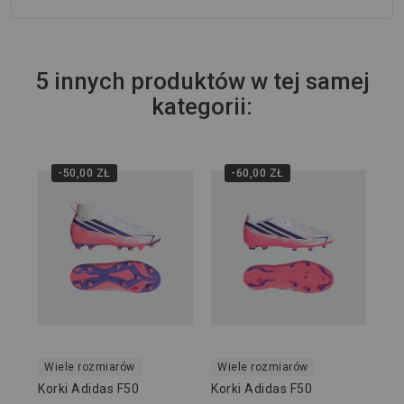
5 innych produktów w tej samej
kategorii:
-50,00 ZŁ
-60,00 ZŁ
Wi
Kor
Hy
KJ
399
Wiele rozmiarów
Wiele rozmiarów
Korki Adidas F50
Korki Adidas F50