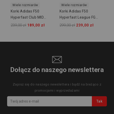
Wiele rozmiarów
Wiele rozmiarów
Korki Adidas F50
Korki Adidas F50
Hyperfast Club MID
Hyperfast League FG
FG/MG JUNIOR KJ0670
JUNIOR KK1397
239,00 zł
189,00 zł
299,00 zł
239,00 zł
Dołącz do naszego newslettera
Zapisz się do naszego newslettera i bądź na bieżąco z
promocjami i wyprzedażami