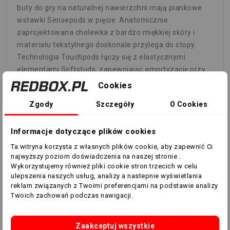
buty do gry na naturalnej nawierzchni mają piankowe
wstawki Sensepods w pięcie. Anatomicznie
zaprojektowana cholewka z bardzo miękkiej skóry i
materiału tekstylnego doskonale przylega do stopy.
Technologia Touchpods łączy się z elastycznymi
elementami Softstuds, zapewniając amortyzację przy
kontakcie z piłką.
Cookies
WYKAZ CECH
Zgody
Szczegóły
O Cookies
Standardowy krój
Model sznurowany
Informacje dotyczące plików cookies
Cholewka Fusionskin z przednią częścią stopy z
Ta witryna korzysta z własnych plików cookie, aby zapewnić Ci
bardzo miękkiej skóry
najwyższy poziom doświadczenia na naszej stronie .
Blokująca stopę konstrukcja Sensepods
Wykorzystujemy również pliki cookie stron trzecich w celu
Touchpods pochłaniają siłę uderzenia
ulepszenia naszych usług, analizy a nastepnie wyświetlania
reklam związanych z Twoimi preferencjami na podstawie analizy
Formowana wkładka
Twoich zachowań podczas nawigacji.
Podeszwa zewnętrzna przystosowana do
naturalnych nawierzchni
Kolor produktu: Cloud White / Hi-Res Blue / Legacy
Zaakceptuj wszystkie