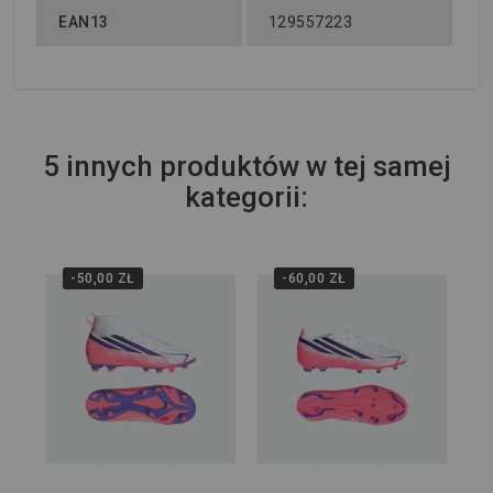
EAN13
129557223
5 innych produktów w tej samej
kategorii:
-50,00 ZŁ
-60,00 ZŁ
Wi
Kor
Hy
KJ
399