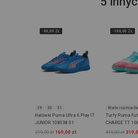
5 innyc
-50,00 ZŁ
-100,00 ZŁ
29
30
31
Wiele rozmiaró
Halówki Puma Ultra 6 Play IT
Turfy Puma Fut
JUNIOR 108538 01
CHARGE TT 10
219,00 zł
169,00 zł
419,00 zł
319,0