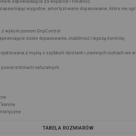
wki odpowiadające za wsparcie i trwałość
a, zapewniając wygodne, amortyzowane dopasowanie, które nie ogr
i z wykończeniem GripControl
wniające ścisłe dopasowanie, stabilność i lepszą kontrolę
jektowana z myślą o szybkich obrotach i zwinnych ruchach we w
 powierzchniach naturalnych
zne
Tkanina
yntetyczne
TABELA ROZMIARÓW