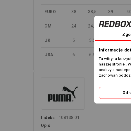
EURO
38
38,5
39
4
CM
24
24,5
25
25
Zgo
UK
5
5,5
6
6,
Informacje do
USA
6
6,5
7
7,
Ta witryna korzy
naszej stronie . 
analizy a nastep
zachowań podcza
Odr
Indeks
108138 01
Opis