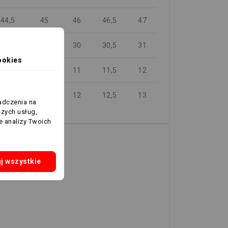
44,5
45
46
46,5
47
29
29,5
30
30,5
31
ookies
10
10,5
11
11,5
12
11
11,5
12
12,5
13
adczenia na
szych usług,
e analizy Twoich
j wszystkie