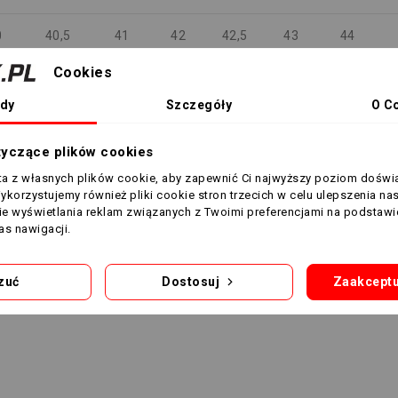
0
40,5
41
42
42,5
43
44
Cookies
,5
26
26,5
27
27,5
28
28,5
dy
Szczegóły
O C
5
7
7,5
8
8,5
9
9,5
tyczące plików cookies
5
8
8,5
9
9,5
10
10,5
sta z własnych plików cookie, aby zapewnić Ci najwyższy poziom doświ
Wykorzystujemy również pliki cookie stron trzecich w celu ulepszenia na
nie wyświetlania reklam związanych z Twoimi preferencjami na podstawi
s nawigacji.
zuć
Dostosuj
Zaakceptu