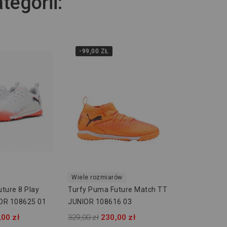
tegorii:
-99,00 ZŁ
Wiele rozmiarów
ture 8 Play
Turfy Puma Future Match TT
OR 108625 01
JUNIOR 108616 03
,00 zł
329,00 zł
230,00 zł