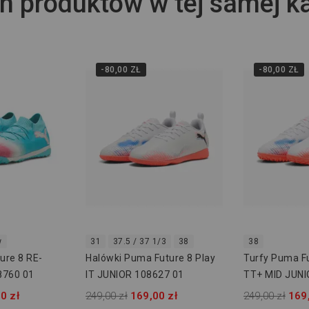
h produktów w tej samej ka
-80,00 ZŁ
-80,00 ZŁ
w
31
37.5 / 37 1/3
38
38
ure 8 RE-
Halówki Puma Future 8 Play
Turfy Puma Fu
8760 01
IT JUNIOR 108627 01
TT+ MID JUNI
0 zł
249,00 zł
169,00 zł
249,00 zł
169