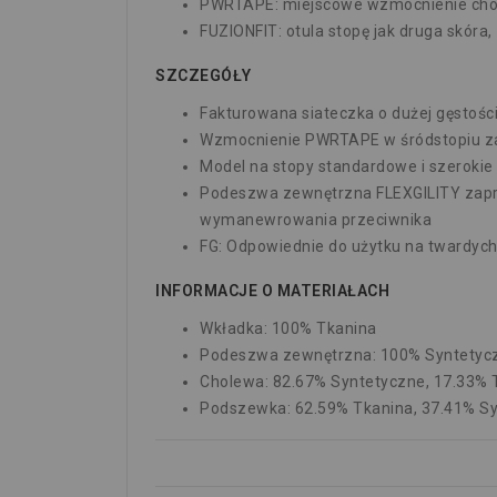
PWRTAPE: miejscowe wzmocnienie chole
FUZIONFIT: otula stopę jak druga skór
SZCZEGÓŁY
Fakturowana siateczka o dużej gęstośc
Wzmocnienie PWRTAPE w śródstopiu zape
Model na stopy standardowe i szerokie
Podeszwa zewnętrzna FLEXGILITY zapro
wymanewrowania przeciwnika
FG: Odpowiednie do użytku na twardych
INFORMACJE O MATERIAŁACH
Wkładka: 100% Tkanina
Podeszwa zewnętrzna: 100% Syntetyc
Cholewa: 82.67% Syntetyczne, 17.33% 
Podszewka: 62.59% Tkanina, 37.41% S