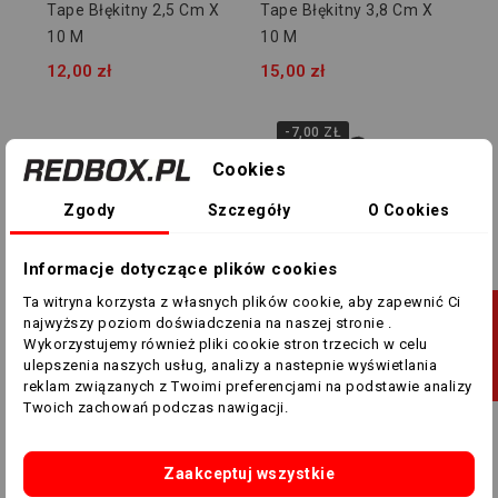
Tape Błękitny 2,5 Cm X
Tape Błękitny 3,8 Cm X
10 M
10 M
12,00 zł
15,00 zł
-7,00 ZŁ
Cookies
Zgody
Szczegóły
O Cookies
Informacje dotyczące plików cookies
Ta witryna korzysta z własnych plików cookie, aby zapewnić Ci
J
najwyższy poziom doświadczenia na naszej stronie .
5 cm x 10 m
Jeden rozmiar
Wykorzystujemy również pliki cookie stron trzecich w celu
ulepszenia naszych usług, analizy a nastepnie wyświetlania
Tape Błękitny 5 Cm X 10
Bidon RBsport 810 ML
F
I
L
T
R
U
reklam związanych z Twoimi preferencjami na podstawie analizy
M
RB71001 - Niebieski
Twoich zachowań podczas nawigacji.
19,00 zł
19,00 zł
12,00 zł
Zaakceptuj wszystkie