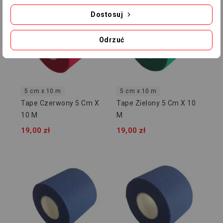
Dostosuj
Odrzuć
5 cm x 10 m
5 cm x 10 m
Tape Czerwony 5 Cm X
Tape Zielony 5 Cm X 10
10 M
M
19,00 zł
19,00 zł