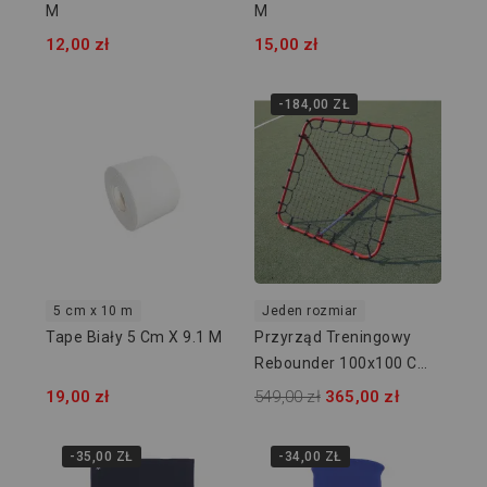
M
M
12,00 zł
15,00 zł
-184,00 ZŁ
5 cm x 10 m
Jeden rozmiar
Tape Biały 5 Cm X 9.1 M
Przyrząd Treningowy
Rebounder 100x100 Cm
RBTX-100
19,00 zł
549,00 zł
365,00 zł
-35,00 ZŁ
-34,00 ZŁ