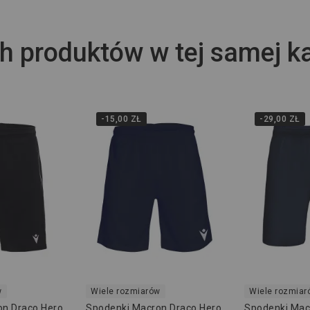
h produktów w tej samej ka
-15,00 ZŁ
-29,00 ZŁ
w
Wiele rozmiarów
Wiele rozmiar
on Draco Hero
Spodenki Macron Draco Hero
Spodenki Mac