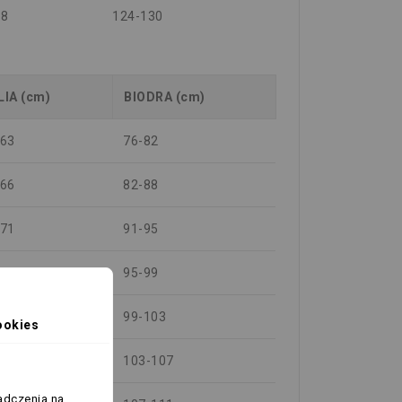
18
124-130
LIA (cm)
BIODRA (cm)
-63
76-82
-66
82-88
-71
91-95
-75
95-99
-79
99-103
ookies
-83
103-107
adczenia na