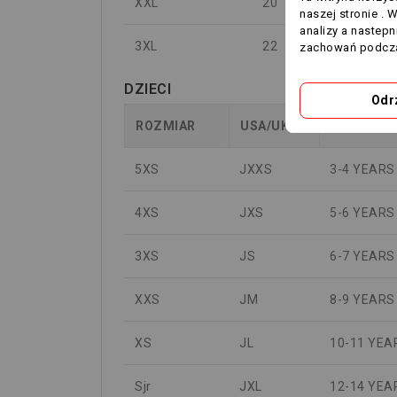
XXL
20
184-189
naszej stronie . 
analizy a nastep
3XL
22
190-195
zachowań podcza
DZIECI
Odr
ROZMIAR
USA/UK
WIEK
5XS
JXXS
3-4 YEARS
4XS
JXS
5-6 YEARS
3XS
JS
6-7 YEARS
XXS
JM
8-9 YEARS
XS
JL
10-11 YEA
Sjr
JXL
12-14 YEA