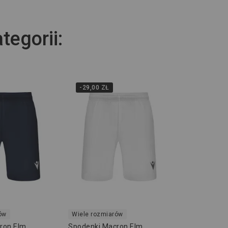
tegorii:
-29,00 ZŁ
ów
Wiele rozmiarów
ron Elm
Spodenki Macron Elm