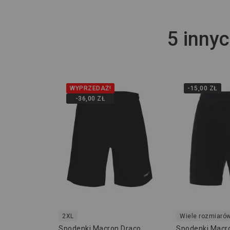
5 innyc
WYPRZEDAŻ!
-15,00 ZŁ
-36,00 ZŁ
2XL
Wiele rozmiaró
Spodenki Macron Draco
Spodenki Macr