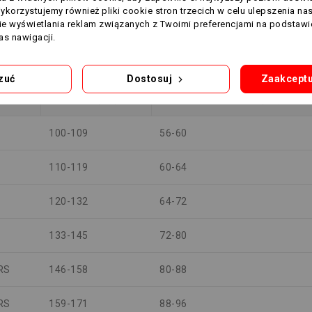
100-104
83
Wykorzystujemy również pliki cookie stron trzecich w celu ulepszenia na
nie wyświetlania reklam związanych z Twoimi preferencjami na podstawi
104-110
87
s nawigacji.
zuć
Dostosuj
Zaakceptu
WZROST (cm)
KLATKA PIERSIOWA (cm)
100-109
56-60
110-119
60-64
120-132
64-72
133-145
72-80
RS
146-158
80-88
RS
159-171
88-96