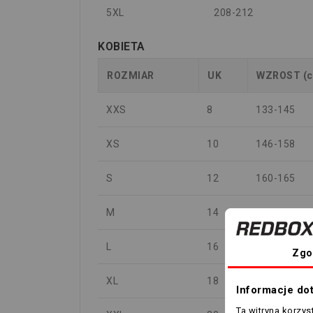
5XL
208-212
KOBIETA
ROZMIAR
UK
WZROST (
XXS
8
133-145
XS
10
146-158
S
12
160-165
M
14
166-171
L
16
172-177
Zgo
XL
18
178-183
Informacje do
Ta witryna korzy