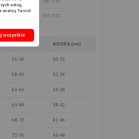
-87
107-111
szych usług,
e analizy Twoich
-93
111-117
j wszystkie
TALIA (cm)
BIODRA (cm)
56-58
30-32
58-60
32-34
60-64
34-38
64-68
38-42
68-72
42-46
72-76
46-48