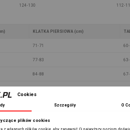
124-130
112-1
cm)
KLATKA PIERSIOWA (cm)
TA
71-71
60
77-83
63
84-88
67
88-92
71
Cookies
92-96
75
dy
Szczegóły
O C
96-100
79
tyczące plików cookies
sta z własnych plików cookie, aby zapewnić Ci najwyższy poziom doświ