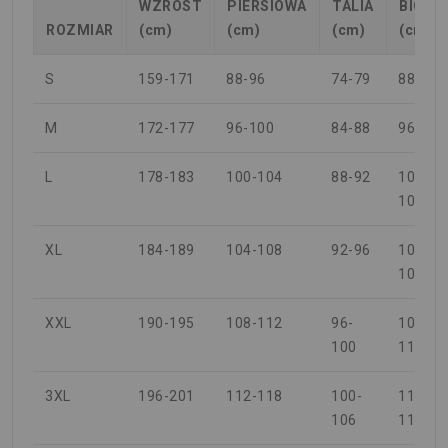
WZROST
PIERSIOWA
TALIA
BIODR
ROZMIAR
(cm)
(cm)
(cm)
(cm)
S
159-171
88-96
74-79
88-94
M
172-177
96-100
84-88
96-100
L
178-183
100-104
88-92
100-
104
XL
184-189
104-108
92-96
104-
108
XXL
190-195
108-112
96-
108-
100
112
3XL
196-201
112-118
100-
112-
106
118