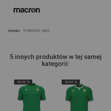
Indeks
91880400_MKS
5 innych produktów w tej samej
kategorii:
-20,00 ZŁ
-34,00 ZŁ
Wi
Bi
Ga
70,