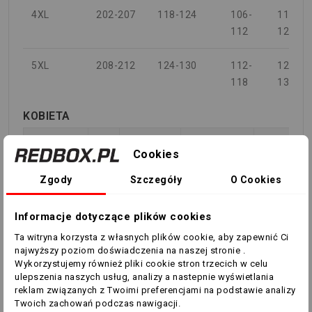
4XL
202-207
118-124
106-
118-
112
124
5XL
208-212
124-130
112-
124-
118
130
KOBIETA
KLATKA
Cookies
WZROST
PIERSIOWA
TALIA
ROZMIAR
UK
(cm)
(cm)
(cm)
Zgody
Szczegóły
O Cookies
XXS
8
133-145
71-71
60-63
Informacje dotyczące plików cookies
Ta witryna korzysta z własnych plików cookie, aby zapewnić Ci
XS
10
146-158
77-83
63-66
najwyższy poziom doświadczenia na naszej stronie .
Wykorzystujemy również pliki cookie stron trzecich w celu
ulepszenia naszych usług, analizy a nastepnie wyświetlania
S
12
160-165
84-88
67-71
reklam związanych z Twoimi preferencjami na podstawie analizy
Twoich zachowań podczas nawigacji.