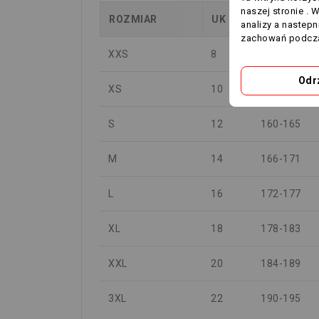
naszej stronie . 
ROZMIAR
UK
WZROST (
analizy a nastep
zachowań podcza
XXS
8
133-145
Odr
XS
10
146-158
S
12
160-165
M
14
166-171
L
16
172-177
XL
18
178-183
XXL
20
184-189
3XL
22
190-195