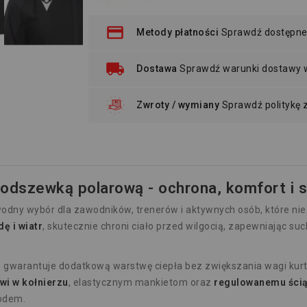
Metody płatności
Sprawdź dostępne
Dostawa
Sprawdź warunki dostawy
Zwroty / wymiany
Sprawdź politykę
odszewką polarową - ochrona, komfort i s
odny wybór dla zawodników, trenerów i aktywnych osób, które nie 
ę i wiatr
, skutecznie chroni ciało przed wilgocią, zapewniając 
u
gwarantuje dodatkową warstwę ciepła bez zwiększania wagi kurtk
i w kołnierzu
, elastycznym mankietom oraz
regulowanemu ścią
łodem.