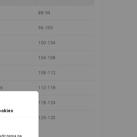
88-94
96-100
100-104
104-108
0
108-112
06
112-118
12
118-124
ookies
18
124-130
adczenia na