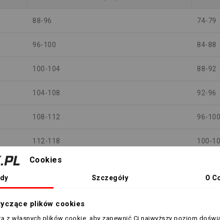
88-96
74-79
96-100
84-88
100-104
88-92
104-108
92-96
108-112
96-10
112-118
100-1
Cookies
118-124
106-1
dy
Szczegóły
O C
124-130
112-1
tyczące plików cookies
sta z własnych plików cookie, aby zapewnić Ci najwyższy poziom doświ