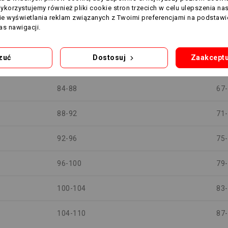
Wykorzystujemy również pliki cookie stron trzecich w celu ulepszenia na
cm)
KLATKA PIERSIOWA (cm)
TA
nie wyświetlania reklam związanych z Twoimi preferencjami na podstawi
s nawigacji.
71-71
60
zuć
Dostosuj
Zaakceptu
77-83
63
84-88
67
88-92
71
92-96
75
96-100
79
100-104
83
104-110
87