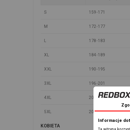
S
159-171
M
172-177
L
178-183
XL
184-189
XXL
190-195
3XL
196-201
4XL
202-207
Zgo
5XL
208-212
Informacje do
KOBIETA
Ta witryna korzy