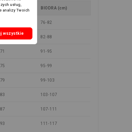
szych usług,
LIA (cm)
BIODRA (cm)
e analizy Twoich
-63
76-82
j wszystkie
-66
82-88
-71
91-95
-75
95-99
-79
99-103
-83
103-107
-87
107-111
-93
111-117