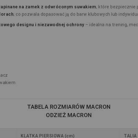
 zapinane na zamek z odwróconym suwakiem
, które bezpiecznie
lorach
, co pozwala dopasować ją do barw klubowych lub indywidua
towego designu i niezawodnej ochrony
– idealna na trening, me
gacz
uwakiem
TABELA ROZMIARÓW MACRON
ODZIEŻ MACRON
KLATKA PIERSIOWA (cm)
TALIA