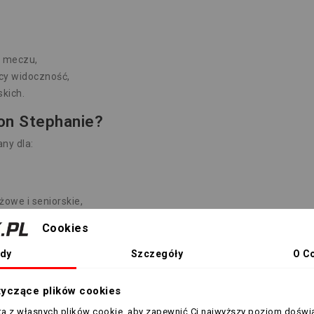
,
 meczu,
cy widoczność,
kich.
on Stephanie?
ny dla:
owe i seniorskie,
Cookies
zieży sędziowskiej.
dy
Szczegóły
O C
ych, jak i doświadczonych sędzi pracujących na różnych pozioma
tyczące plików cookies
sta z własnych plików cookie, aby zapewnić Ci najwyższy poziom doświ