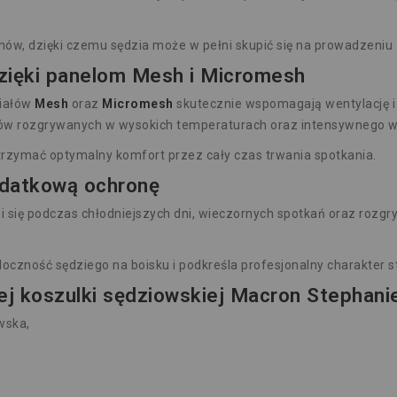
hów, dzięki czemu sędzia może w pełni skupić się na prowadzeni
zięki panelom Mesh i Micromesh
riałów
Mesh
oraz
Micromesh
skutecznie wspomagają wentylację i 
w rozgrywanych w wysokich temperaturach oraz intensywnego wy
zymać optymalny komfort przez cały czas trwania spotkania.
odatkową ochronę
 się podczas chłodniejszych dni, wieczornych spotkań oraz rozg
czność sędziego na boisku i podkreśla profesjonalny charakter st
j koszulki sędziowskiej Macron Stephani
wska,