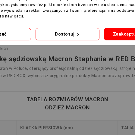
Wykorzystujemy również pliki cookie stron trzecich w celu ulepszenia na
nie wyświetlania reklam związanych z Twoimi preferencjami na podstawi
s nawigacji.
zuć
Dostosuj
Zaakceptu
kich
lkę sędziowską Macron Stephanie w RED 
ron w Polsce, oferujący profesjonalną odzież sędziowską, stroje
c w RED BOX, wybierasz oryginalne produkty Macron oraz sprawd
TABELA ROZMIARÓW MACRON
ODZIEŻ MACRON
KLATKA PIERSIOWA (cm)
TALIA