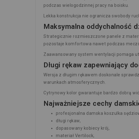
podczas wielogodzinnej pracy na boisku.
Lekka konstrukcja nie ogranicza swobody ruc
Maksymalna oddychalność d
Strategicznie rozmieszczone panele z mate
pozostaje komfortowa nawet podczas meczó
Zaawansowany system wentylacji pomaga utr
Długi rękaw zapewniający d
Wersja z długim rękawem doskonale sprawdzi
warunkach atmosferycznych.
Cytrynowy kolor gwarantuje bardzo dobrą wido
Najważniejsze cechy damskie
profesjonalna damska koszulka sędzio
długi rękaw,
dopasowany kobiecy krój,
materiał Vertilock,