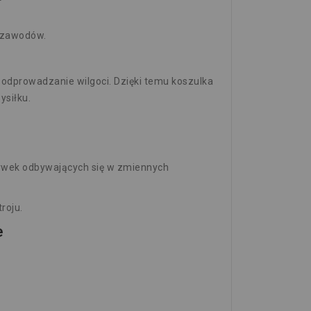
u zawodów.
odprowadzanie wilgoci. Dzięki temu koszulka
siłku.
rywek odbywających się w zmiennych
roju.
e