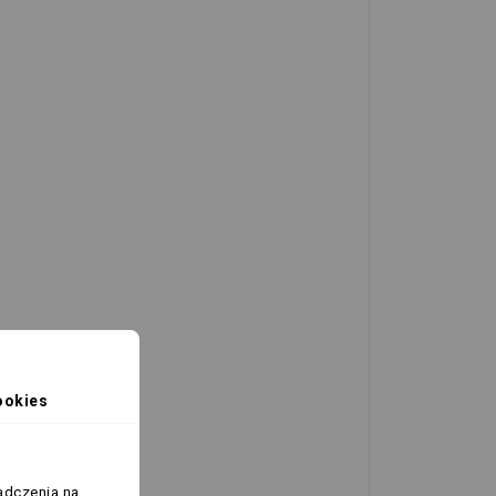
ookies
ch rozgrywkowych.
adczenia na