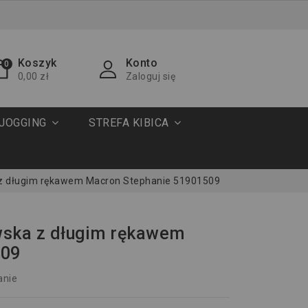
Koszyk
Konto
0
0,00 zł
Zaloguj się
JOGGING
STREFA KIBICA
z długim rękawem Macron Stephanie 51901509
wska z długim rękawem
509
anie