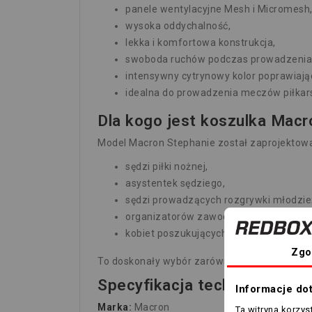
panele wentylacyjne Mesh i Micromesh
wysoka oddychalność,
lekka i komfortowa konstrukcja,
swoboda ruchów podczas prowadzenia
intensywny cytrynowy kolor poprawiają
idealna do prowadzenia meczów piłkars
Dla kogo jest koszulka Macr
Model Macron Stephanie został zaprojektowa
sędzi piłki nożnej,
asystentek sędziego,
sędzi prowadzących rozgrywki młodzież
organizatorów zawodów sportowych,
kobiet poszukujących profesjonalnej od
Zgo
To doskonały wybór zarówno dla początkując
Specyfikacja techniczna
Informacje do
Marka:
Macron
Ta witryna korzy