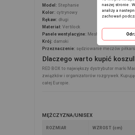
naszej stronie . 
Model:
Stephanie
analizy a nastep
Kolor:
cytrynowy
zachowań podcza
Rękaw:
długi
Materiał:
Vertilock
Odr
Panele wentylacyjne:
Mesh i Micromesh
Krój:
damski
Przeznaczenie:
sędziowanie meczów piłkars
Dlaczego warto kupić koszu
RED BOX to największy dystrybutor marki Mac
związków i organizatorów rozgrywek. Kupują
całej Europie.
MĘŻCZYZNA/UNISEX
ROZMIAR
WZROST (cm)