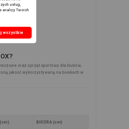
szych usług,
e analizy Twoich
j wszystkie
BOX?
 meczowe oraz sprzęt sportowy dla klubów,
zoną jakość wykorzystywaną na boiskach w
 (cm)
BIODRA (cm)