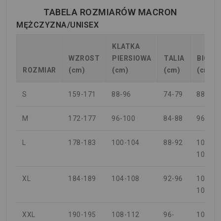
TABELA ROZMIARÓW MACRON
MĘŻCZYZNA/UNISEX
KLATKA
WZROST
PIERSIOWA
TALIA
BIODR
ROZMIAR
(cm)
(cm)
(cm)
(cm)
S
159-171
88-96
74-79
88-94
M
172-177
96-100
84-88
96-100
L
178-183
100-104
88-92
100-
104
XL
184-189
104-108
92-96
104-
108
XXL
190-195
108-112
96-
108-