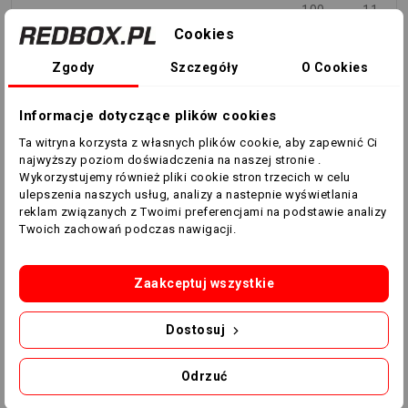
100
112
Cookies
3XL
196-201
112-118
100-
112-
Zgody
Szczegóły
O Cookies
106
118
Informacje dotyczące plików cookies
4XL
202-207
118-124
106-
118-
Ta witryna korzysta z własnych plików cookie, aby zapewnić Ci
112
124
najwyższy poziom doświadczenia na naszej stronie .
Wykorzystujemy również pliki cookie stron trzecich w celu
5XL
208-212
124-130
112-
124-
ulepszenia naszych usług, analizy a nastepnie wyświetlania
118
130
reklam związanych z Twoimi preferencjami na podstawie analizy
Twoich zachowań podczas nawigacji.
KOBIETA
Zaakceptuj wszystkie
KLATKA
WZROST
PIERSIOWA
TALIA
Dostosuj
ROZMIAR
UK
(cm)
(cm)
(cm)
Odrzuć
XXS
8
133-145
71-71
60-63