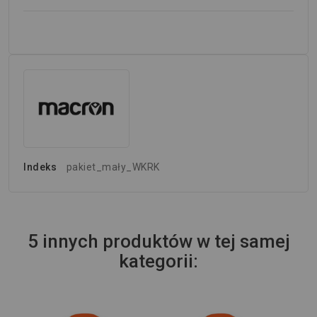
Indeks
pakiet_mały_WKRK
5 innych produktów w tej samej
kategorii:
Wi