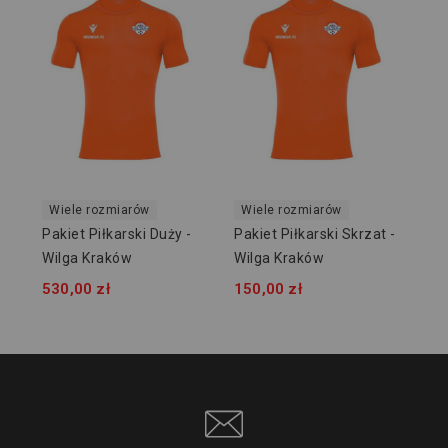
Pak
Wi
24
Wiele rozmiarów
Wiele rozmiarów
Pakiet Piłkarski Duży -
Pakiet Piłkarski Skrzat -
Wilga Kraków
Wilga Kraków
530,00 zł
150,00 zł