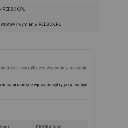
 w REDBOX.PL
 zwrotów i wymian w REDBOX.PL
konstrukcji koszulka jest wygodna w noszeniu
enia prosimy o wpisanie cyfry jaka ma być
 (cm)
BIODRA (cm)