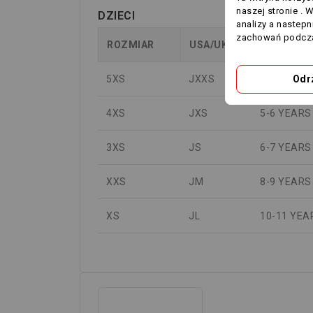
naszej stronie . 
DZIECI
analizy a nastep
zachowań podcza
ROZMIAR
USA/UK
WIEK
5XS
JXXS
3-4 YEARS
Odr
4XS
JXS
5-6 YEARS
3XS
JS
6-7 YEARS
XXS
JM
8-9 YEARS
XS
JL
10-11 YEA