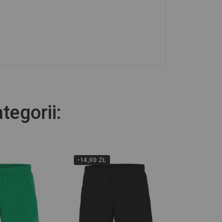
tegorii:
-14,00 ZŁ