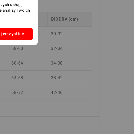
szych usług,
e analizy Twoich
TALIA (cm)
BIODRA (cm)
56-58
30-32
j wszystkie
58-60
32-34
60-64
34-38
64-68
38-42
68-72
42-46