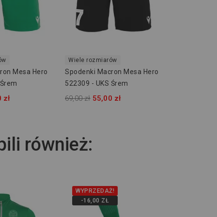
ów
Wiele rozmiarów
ron Mesa Hero
Spodenki Macron Mesa Hero
 Śrem
522309 - UKS Śrem
 zł
69,00 zł
55,00 zł
pili również:
WYPRZEDAŻ!
-14,00 ZŁ
-16,00 ZŁ