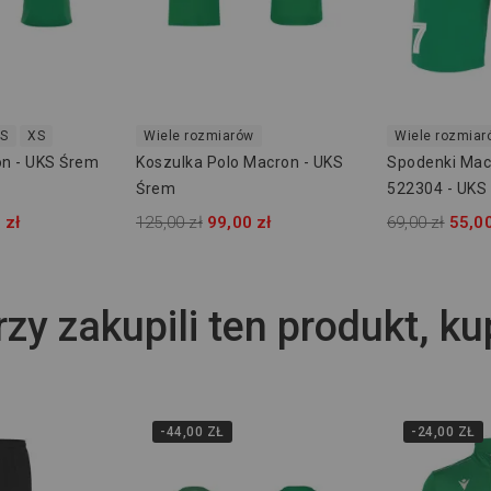
S
XS
Wiele rozmiarów
Wiele rozmiar
n - UKS Śrem
Koszulka Polo Macron - UKS
Spodenki Mac
Śrem
522304 - UKS
 zł
125,00 zł
99,00 zł
69,00 zł
55,00
rzy zakupili ten produkt, ku
-44,00 ZŁ
-24,00 ZŁ