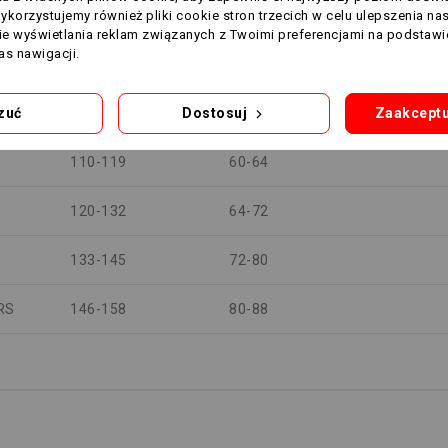
Wykorzystujemy również pliki cookie stron trzecich w celu ulepszenia na
nie wyświetlania reklam związanych z Twoimi preferencjami na podstawi
s nawigacji.
WZROST (cm)
KLATKA PIERSIOWA (cm)
100-109
56-60
zuć
Dostosuj
Zaakceptu
110-119
60-64
120-132
64-72
133-145
72-80
RS
146-158
80-88