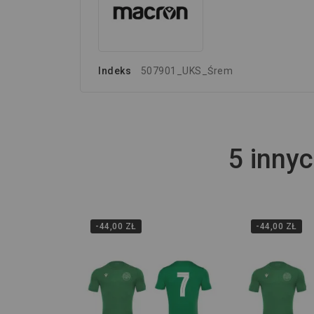
Indeks
507901_UKS_Śrem
5 innyc
-44,00 ZŁ
-44,00 ZŁ