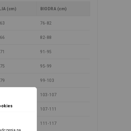
LIA (cm)
BIODRA (cm)
-63
76-82
-66
82-88
-71
91-95
-75
95-99
-79
99-103
-83
103-107
ookies
-87
107-111
-93
111-117
adczenia na