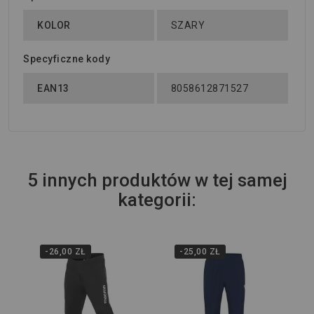
KOLOR
SZARY
Specyficzne kody
EAN13
8058612871527
5 innych produktów w tej samej
kategorii:
-26,00 ZŁ
-25,00 ZŁ
Wi
Sp
52
105