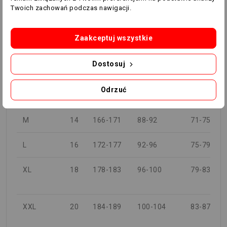
Twoich zachowań podczas nawigacji.
WZROST
PIERSIOWA
TALIA
ROZMIAR
UK
(cm)
(cm)
(cm)
Zaakceptuj wszystkie
XXS
8
133-145
71-71
60-63
Dostosuj
XS
10
146-158
77-83
63-66
Odrzuć
S
12
160-165
84-88
67-71
M
14
166-171
88-92
71-75
L
16
172-177
92-96
75-79
XL
18
178-183
96-100
79-83
XXL
20
184-189
100-104
83-87