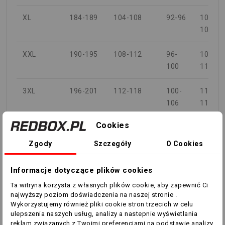
XL
184-189
104-108
92-96
104-
108
XXL
190-195
108-112
96-
108-
100
112
3XL
196-201
112-118
100-
112-
106
118
Cookies
4XL
202-207
118-124
106-
118-
112
124
Zgody
Szczegóły
O Cookies
5XL
208-212
124-130
112-
124-
Informacje dotyczące plików cookies
118
130
Ta witryna korzysta z własnych plików cookie, aby zapewnić Ci
najwyższy poziom doświadczenia na naszej stronie .
KOBIETA
Wykorzystujemy również pliki cookie stron trzecich w celu
ulepszenia naszych usług, analizy a nastepnie wyświetlania
KLATKA
reklam związanych z Twoimi preferencjami na podstawie analizy