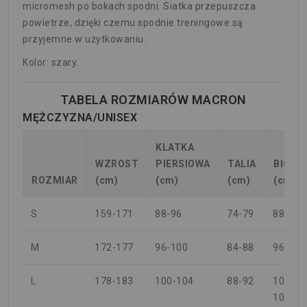
micromesh po bokach spodni.
Siatka przepuszcza
powietrze, dzięki czemu spodnie treningowe są
przyjemne w użytkowaniu.
Kolor: szary.
TABELA ROZMIARÓW MACRON
MĘŻCZYZNA/UNISEX
KLATKA
WZROST
PIERSIOWA
TALIA
BIODR
ROZMIAR
(cm)
(cm)
(cm)
(cm)
S
159-171
88-96
74-79
88-94
M
172-177
96-100
84-88
96-100
L
178-183
100-104
88-92
100-
104