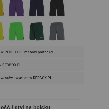
 w REDBOX.PL metody płatności
 w REDBOX.PL
 zwrotów i wymian w REDBOX.PL
ść i styl na boisku