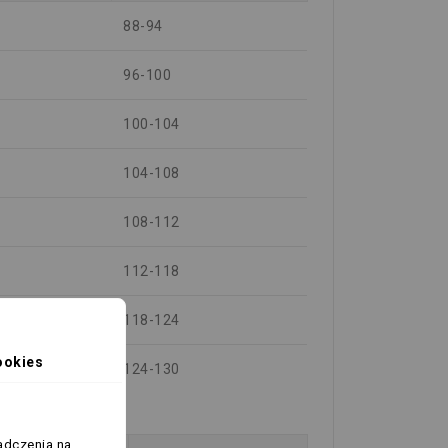
88-94
96-100
100-104
104-108
108-112
112-118
118-124
ookies
124-130
adczenia na