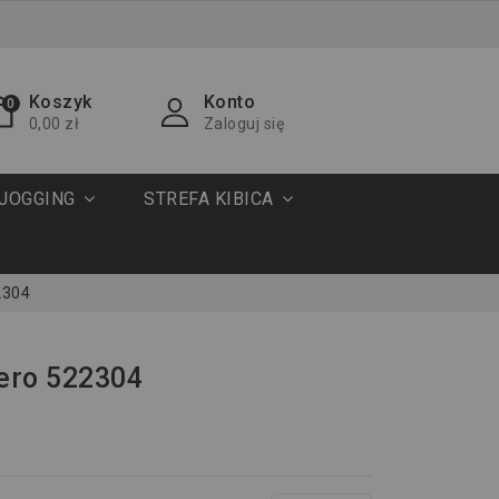
Koszyk
Konto
0
0,00 zł
Zaloguj się
JOGGING
STREFA KIBICA
2304
ero 522304