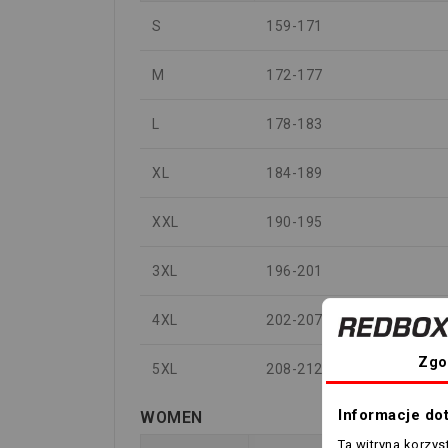
S
159-171
M
172-177
L
178-183
XL
184-189
XXL
190-195
3XL
196-201
4XL
202-207
Zgo
5XL
208-212
Informacje do
WOMEN
Ta witryna korzy