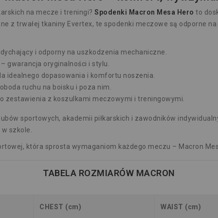
arskich na mecze i treningi?
Spodenki Macron Mesa Hero
to dos
e z trwałej tkaniny Evertex, te spodenki meczowe są odporne na r
oddychający i odporny na uszkodzenia mechaniczne.
gwarancja oryginalności i stylu.
dla idealnego dopasowania i komfortu noszenia.
oboda ruchu na boisku i poza nim.
do zestawienia z koszulkami meczowymi i treningowymi.
ubów sportowych, akademii piłkarskich i zawodników indywidualny
 w szkole.
 sportowej, która sprosta wymaganiom każdego meczu – Macron Mes
TABELA ROZMIARÓW MACRON
CHEST (cm)
WAIST (cm)