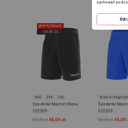
zachowań podcza
Odr
WYPRZEDAŻ!
-24,00 ZŁ
-24,00 ZŁ
4XS
3XS
2XL
Brak w magazyn
Spodenki Macron Mesa
Spodenki Macr
522209
522203
69,00 zł
45,00 zł
69,00 zł
45,00 