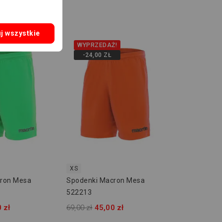
j wszystkie
WYPRZEDAŻ!
-24,00 ZŁ
XS
ron Mesa
Spodenki Macron Mesa
522213
 zł
69,00 zł
45,00 zł