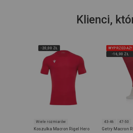
Klienci, któ
-20,00 ZŁ
WYPRZEDAŻ!
-16,00 ZŁ
Wiele rozmiarów
43-46
47-50
Koszulka Macron Rigel Hero
Getry Macron 