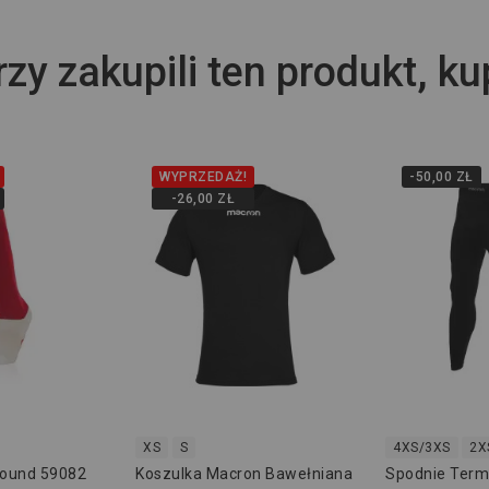
rzy zakupili ten produkt, ku
WYPRZEDAŻ!
-50,00 ZŁ
-26,00 ZŁ
XS
S
4XS/3XS
2X
Round 59082
Koszulka Macron Bawełniana
Spodnie Ter