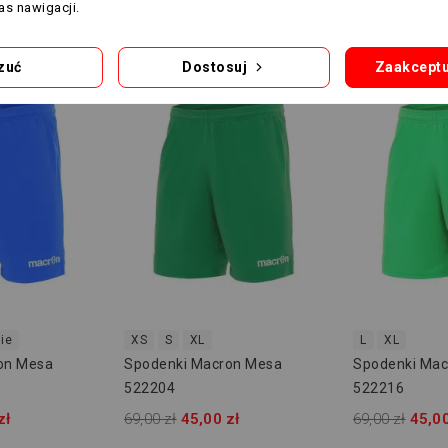
s nawigacji.
zuć
Dostosuj
Zaakceptu
-24,00 ZŁ
-24,00 ZŁ
ie
XS
S
XL
L
XL
on Mesa
Spodenki Macron Mesa
Spodenki Mac
522204
522216
zł
69,00 zł
45,00 zł
69,00 zł
45,00