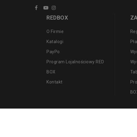
REDBOX
Z
O Firmie
Re
Katalogi
Pła
PayPo
Wy
Program Lojalnościowy RED
Wy
BOX
Ta
Kontakt
Pr
BO
© 2026 - Wszelkie prawa zastrzeżone REDBOX.PL