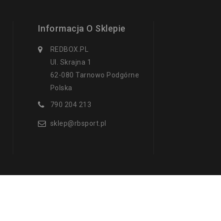
Informacja O Sklepie
REDBOX.PL
Ul. Skrajna 1
62-080 Tarnowo Podgórne
Polska
790 204 213
sklep@rbsport.pl