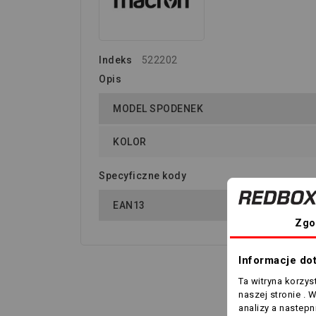
Indeks
522202
Opis
MODEL SPODENEK
KOLOR
Specyficzne kody
EAN13
Zgo
Informacje do
Ta witryna korzy
naszej stronie . 
5 innyc
analizy a nastep