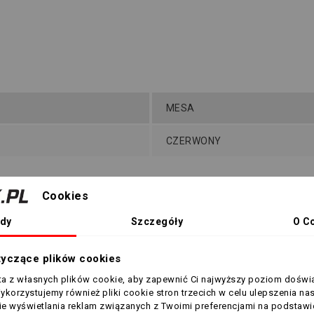
MESA
CZERWONY
Cookies
8058847065708
dy
Szczegóły
O C
tyczące plików cookies
sta z własnych plików cookie, aby zapewnić Ci najwyższy poziom doświ
Wykorzystujemy również pliki cookie stron trzecich w celu ulepszenia na
h produktów w tej samej ka
nie wyświetlania reklam związanych z Twoimi preferencjami na podstawi