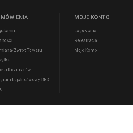
AMÓWIENIA
MOJE KONTO
gulamin
Logowanie
tności
Rejestracja
miana/zwrot Towaru
Moje Konto
syłka
bela Rozmiarów
ogram Lojalnościowy RED
X
 P.S.A.