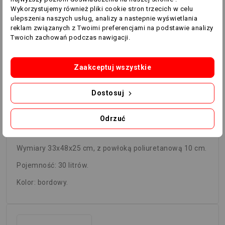
INNE KOLORY
Wykorzystujemy również pliki cookie stron trzecich w celu
ulepszenia naszych usług, analizy a nastepnie wyświetlania
reklam związanych z Twoimi preferencjami na podstawie analizy
Twoich zachowań podczas nawigacji.
Zaakceptuj wszystkie
Dostosuj
Plecak z podwójnym dnem
Odrzuć
Plecak z podwójnym dnem Maxi-Academy Evo.
Wymiary 33x48x25 cm, z powłoką poliuretanową 10 cm.
Pojemność: 30 litrów.
Kolor: bordowy.